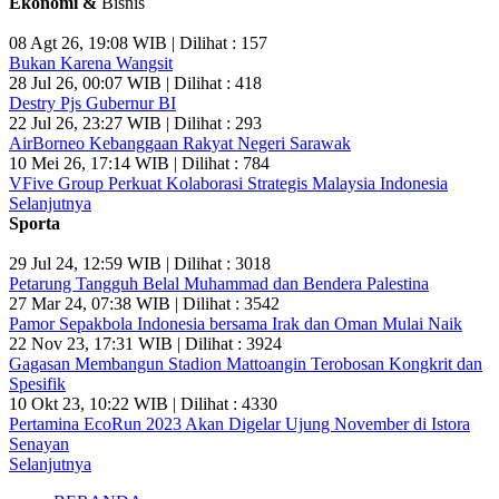
Ekonomi &
Bisnis
08 Agt 26, 19:08 WIB | Dilihat : 157
Bukan Karena Wangsit
28 Jul 26, 00:07 WIB | Dilihat : 418
Destry Pjs Gubernur BI
22 Jul 26, 23:27 WIB | Dilihat : 293
AirBorneo Kebanggaan Rakyat Negeri Sarawak
10 Mei 26, 17:14 WIB | Dilihat : 784
VFive Group Perkuat Kolaborasi Strategis Malaysia Indonesia
Selanjutnya
Sporta
29 Jul 24, 12:59 WIB | Dilihat : 3018
Petarung Tangguh Belal Muhammad dan Bendera Palestina
27 Mar 24, 07:38 WIB | Dilihat : 3542
Pamor Sepakbola Indonesia bersama Irak dan Oman Mulai Naik
22 Nov 23, 17:31 WIB | Dilihat : 3924
Gagasan Membangun Stadion Mattoangin Terobosan Kongkrit dan
Spesifik
10 Okt 23, 10:22 WIB | Dilihat : 4330
Pertamina EcoRun 2023 Akan Digelar Ujung November di Istora
Senayan
Selanjutnya