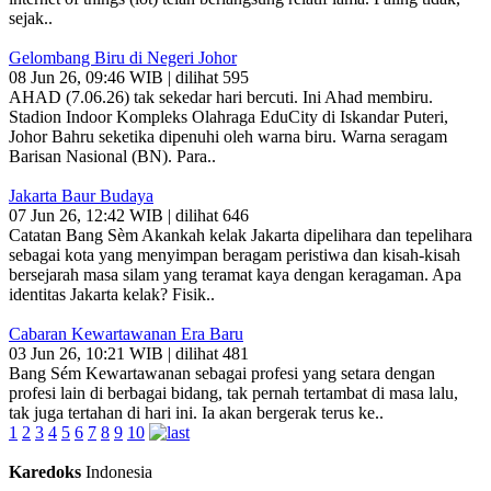
sejak..
Gelombang Biru di Negeri Johor
08 Jun 26, 09:46 WIB | dilihat 595
AHAD (7.06.26) tak sekedar hari bercuti. Ini Ahad membiru.
Stadion Indoor Kompleks Olahraga EduCity di Iskandar Puteri,
Johor Bahru seketika dipenuhi oleh warna biru. Warna seragam
Barisan Nasional (BN). Para..
Jakarta Baur Budaya
07 Jun 26, 12:42 WIB | dilihat 646
Catatan Bang Sèm Akankah kelak Jakarta dipelihara dan tepelihara
sebagai kota yang menyimpan beragam peristiwa dan kisah-kisah
bersejarah masa silam yang teramat kaya dengan keragaman. Apa
identitas Jakarta kelak? Fisik..
Cabaran Kewartawanan Era Baru
03 Jun 26, 10:21 WIB | dilihat 481
Bang Sém Kewartawanan sebagai profesi yang setara dengan
profesi lain di berbagai bidang, tak pernah tertambat di masa lalu,
tak juga tertahan di hari ini. Ia akan bergerak terus ke..
1
2
3
4
5
6
7
8
9
10
Karedoks
Indonesia