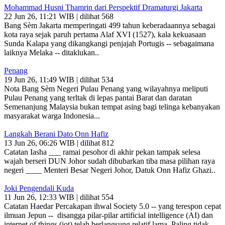
Mohammad Husni Thamrin dari Perspektif Dramaturgi Jakarta
22 Jun 26, 11:21 WIB | dilihat 568
Bang Sèm Jakarta memperingati 499 tahun keberadaannya sebagai
kota raya sejak paruh pertama Alaf XVI (1527), kala kekuasaan
Sunda Kalapa yang dikangkangi penjajah Portugis -- sebagaimana
laiknya Melaka -- ditaklukan..
Penang
19 Jun 26, 11:49 WIB | dilihat 534
Nota Bang Sèm Negeri Pulau Penang yang wilayahnya meliputi
Pulau Penang yang terltak di lepas pantai Barat dan daratan
Semenanjung Malaysia bukan tempat asing bagi telinga kebanyakan
masyarakat warga Indonesia...
Langkah Berani Dato Onn Hafiz
13 Jun 26, 06:26 WIB | dilihat 812
Catatan Iasha ___ ramai pesohor di akhir pekan tampak selesa
wajah berseri DUN Johor sudah dibubarkan tiba masa pilihan raya
negeri ____ Menteri Besar Negeri Johor, Datuk Onn Hafiz Ghazi..
Joki Pengendali Kuda
11 Jun 26, 12:33 WIB | dilihat 554
Catatan Haedar Percakapan ihwal Society 5.0 -- yang terespon cepat
ilmuan Jepun -- disangga pilar-pilar artificial intelligence (AI) dan
internet of things (iot) telah berlangsung relatif lama. Paling tidak,