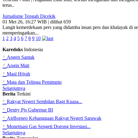
terus..
Jurnalisme Tengah Dicekik
01 Mei 26, 16:27 WIB | dilihat 659
Langit kemerdekaan pers yang didamba insan pers dan khalayak di sea
memperingatkan,..
1
2
3
4
5
6
7
8
9
10
Karedoks
Indonesia
•
Angen Santak
•
Angin Mati
•
Maal Hijrah
•
Mata dan Telinga Pemimpin
Selanjutnya
Berita
Terkini
•
Rakyat Negeri Sembilan Bagi Kuasa...
•
Destry Pjs Gubernur BI
•
AirBorneo Kebanggaan Rakyat Negeri Sarawak
•
Monetisasi Gas Sengeti Dorong Investasi...
Selanjutnya