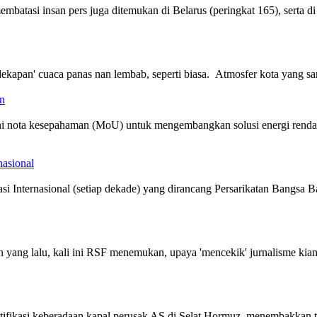
mbatasi insan pers juga ditemukan di Belarus (peringkat 165), serta d
pan' cuaca panas nan lembab, seperti biasa. Atmosfer kota yang sanga
n
i nota kesepahaman (MoU) untuk mengembangkan solusi energi rendah
nasional
ernasional (setiap dekade) yang dirancang Persarikatan Bangsa Ban
ng lalu, kali ini RSF menemukan, upaya 'mencekik' jurnalisme kian t
ntifikasi keberadaan kapal perusak AS di Selat Hormuz, menembakkan 