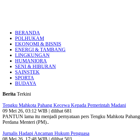
BERANDA
POLHUKAM
EKONOMI & BISNIS
ENERGI & TAMBANG
LINGKUNGAN
HUMANIORA
SENI & HIBURAN
SAINSTEK
SPORTA
BUDAYA
Berita
Terkini
Tengku Mahkota Pahang Kecewa Kepada Pemerintah Madani
09 Mei 26, 03:12 WIB | dilihat 681
PANTUN lama itu menjadi pernyataan pers Tengku Mahkota Pahang - 
Perdana Menteri (PM)..
Jurnalis Hadapi Ancaman Hukum Penguasa
08 Mei 26, 17:48 WIB | dilihat 503