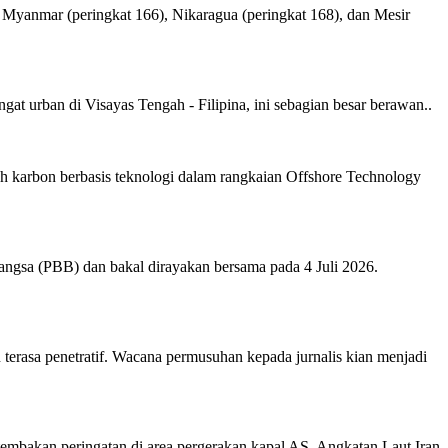
i Myanmar (peringkat 166), Nikaragua (peringkat 168), dan Mesir
t urban di Visayas Tengah - Filipina, ini sebagian besar berawan..
 karbon berbasis teknologi dalam rangkaian Offshore Technology
gsa (PBB) dan bakal dirayakan bersama pada 4 Juli 2026.
erasa penetratif. Wacana permusuhan kepada jurnalis kian menjadi
tembakan peringatan di area pergerakan kapal AS. Angkatan Laut Iran