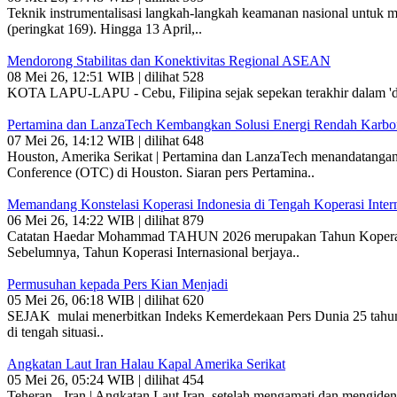
Teknik instrumentalisasi langkah-langkah keamanan nasional untuk me
(peringkat 169). Hingga 13 April,..
Mendorong Stabilitas dan Konektivitas Regional ASEAN
08 Mei 26, 12:51 WIB | dilihat 528
KOTA LAPU-LAPU - Cebu, Filipina sejak sepekan terakhir dalam 'deka
Pertamina dan LanzaTech Kembangkan Solusi Energi Rendah Karbo
07 Mei 26, 14:12 WIB | dilihat 648
Houston, Amerika Serikat | Pertamina dan LanzaTech menandatangan
Conference (OTC) di Houston. Siaran pers Pertamina..
Memandang Konstelasi Koperasi Indonesia di Tengah Koperasi Inter
06 Mei 26, 14:22 WIB | dilihat 879
Catatan Haedar Mohammad TAHUN 2026 merupakan Tahun Koperasi Int
Sebelumnya, Tahun Koperasi Internasional berjaya..
Permusuhan kepada Pers Kian Menjadi
05 Mei 26, 06:18 WIB | dilihat 620
SEJAK mulai menerbitkan Indeks Kemerdekaan Pers Dunia 25 tahun ya
di tengah situasi..
Angkatan Laut Iran Halau Kapal Amerika Serikat
05 Mei 26, 05:24 WIB | dilihat 454
Teheran - Iran | Angkatan Laut Iran, setelah mengamati dan mengide