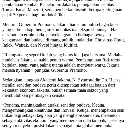
pembukaan kembali Planetarium Jakarta, peningkatan fasilitas
Taman Ismail Marzuki, serta pemberian insentif berupa keringanan
pajak 50 persen bagi produksi film.
Menurut Gubernur Pramono, Jakarta harus tumbuh sebagai kota
yang terbuka bagi beragam komunitas dan ekspresi budaya. Hal
tersebut tercermin pada penyelenggaraan berbagai perayaan
keagamaan dan budaya di ruang publik, mulai dari Christmas Carol,
Imlek, Waisak, dan Nyepi hingga Idulfitri.
“Ruang-ruang seperti itulah yang harus kita jaga bersama. Mudah-
mudahan Jakarta semakin penuh warna. Pembangunan fisik terus
berjalan, tetapi yang paling utama adalah membuat warga Jakarta
merasa nyaman,” pungkas Gubernur Pramono.
Sedangkan, anggota Akademi Jakarta, N. Syamsuddin Ch. Haesy,
menilai seni dan budaya perlu ditempatkan sebagai bagian dari
kekuatan ekonomi Jakarta, bukan semata-mata sektor yang
membutuhkan pembiayaan semata.
“Pertama, meningkatkan atraksi seni dan budaya. Kedua,
mengembangkan kreativitas dan inovasi. Ketiga, menempatkan seni
bukan lagi sebagai kegiatan yang menghabiskan dana, melainkan
sebagai aktivitas ekonomi yang memberikan nilai tambah,” jelasnya
seraya menyebut posisi Jakarta sebagai kota global membuka