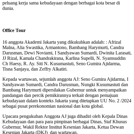
peluang kerja sama kebudayaan dengan berbagai kota besar di
dunia.
Office Tour
16 anggota Akademi Jakarta yang dikukuhkan adalah: : Afrizal
Malna, Alia Swastika, Armantono, Bambang Harymurti, Candra
Darusman, Dewi Noviami, I Sandyawan Sumardi, Dwinita Larasati,
JJ Rizal, Kamala Chandrakirana, Karlina Supelli, N. Syamsuddin
Ch Haesy, R. Ay. Siti N. Kusumastuti, Seno Gumira Ajidarma,
Tisna Sanjaya, dan Zeffry Alkatiri.
Kepada wartawan, sejumlah anggota AJ: Seno Gumira Ajidarma, I
Sandyawan Sumardi, Candra Darusman, Nungki Kusumastuti dan
Bambang Harymurti dipersilakan Gubernur untuk menyampaikan
pandangan dan percik pemikirannya terkait dengan pemajuan
kebudayaan dalam konteks Jakarta yang ditetapkan UU No. 2 /2024
sebagai pusat perekonomian nasional dan kota global.
Upacara pengukuhan Anggota AJ juga dihadiri oleh Kepala Dinas
Kebudayaan dan para para pimpinan berbagai Dinas, Staf Khusus
Gubernur, Wakil Rektor Institut Kesenian Jakarta, Ketua Dewan
Kesenian Jakarta (DKJ) dan wartawan.