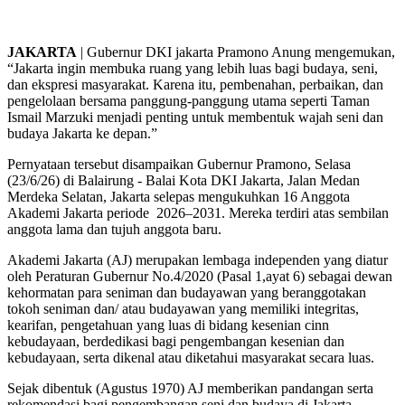
JAKARTA
| Gubernur DKI jakarta Pramono Anung mengemukan,
“Jakarta ingin membuka ruang yang lebih luas bagi budaya, seni,
dan ekspresi masyarakat. Karena itu, pembenahan, perbaikan, dan
pengelolaan bersama panggung-panggung utama seperti Taman
Ismail Marzuki menjadi penting untuk membentuk wajah seni dan
budaya Jakarta ke depan.”
Pernyataan tersebut disampaikan Gubernur Pramono, Selasa
(23/6/26) di Balairung - Balai Kota DKI Jakarta, Jalan Medan
Merdeka Selatan, Jakarta selepas mengukuhkan 16 Anggota
Akademi Jakarta periode 2026–2031. Mereka terdiri atas sembilan
anggota lama dan tujuh anggota baru.
Akademi Jakarta (AJ) merupakan lembaga independen yang diatur
oleh Peraturan Gubernur No.4/2020 (Pasal 1,ayat 6) sebagai dewan
kehormatan para seniman dan budayawan yang beranggotakan
tokoh seniman dan/ atau budayawan yang memiliki integritas,
kearifan, pengetahuan yang luas di bidang kesenian cinn
kebudayaan, berdedikasi bagi pengembangan kesenian dan
kebudayaan, serta dikenal atau diketahui masyarakat secara luas.
Sejak dibentuk (Agustus 1970) AJ memberikan pandangan serta
rekomendasi bagi pengembangan seni dan budaya di Jakarta.