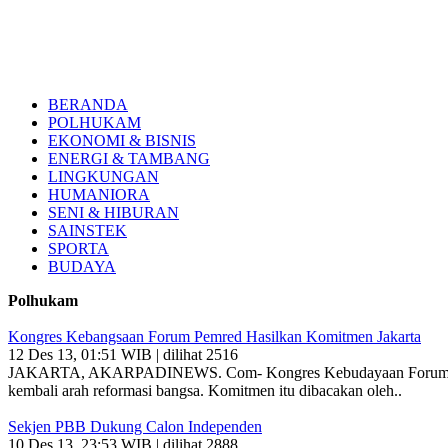
BERANDA
POLHUKAM
EKONOMI & BISNIS
ENERGI & TAMBANG
LINGKUNGAN
HUMANIORA
SENI & HIBURAN
SAINSTEK
SPORTA
BUDAYA
Polhukam
Kongres Kebangsaan Forum Pemred Hasilkan Komitmen Jakarta
12 Des 13, 01:51 WIB | dilihat 2516
JAKARTA, AKARPADINEWS. Com- Kongres Kebudayaan Forum Pemred y
kembali arah reformasi bangsa. Komitmen itu dibacakan oleh..
Sekjen PBB Dukung Calon Independen
10 Des 13, 23:53 WIB | dilihat 2888