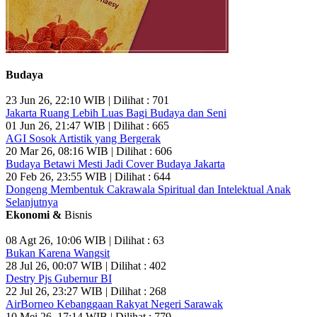
Budaya
23 Jun 26, 22:10 WIB | Dilihat : 701
Jakarta Ruang Lebih Luas Bagi Budaya dan Seni
01 Jun 26, 21:47 WIB | Dilihat : 665
AGI Sosok Artistik yang Bergerak
20 Mar 26, 08:16 WIB | Dilihat : 606
Budaya Betawi Mesti Jadi Cover Budaya Jakarta
20 Feb 26, 23:55 WIB | Dilihat : 644
Dongeng Membentuk Cakrawala Spiritual dan Intelektual Anak
Selanjutnya
Ekonomi &
Bisnis
08 Agt 26, 10:06 WIB | Dilihat : 63
Bukan Karena Wangsit
28 Jul 26, 00:07 WIB | Dilihat : 402
Destry Pjs Gubernur BI
22 Jul 26, 23:27 WIB | Dilihat : 268
AirBorneo Kebanggaan Rakyat Negeri Sarawak
10 Mei 26, 17:14 WIB | Dilihat : 779