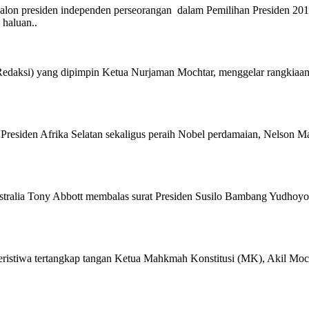
residen independen perseorangan dalam Pemilihan Presiden 2014. 
haluan..
yang dipimpin Ketua Nurjaman Mochtar, menggelar rangkiaan pida
rika Selatan sekaligus peraih Nobel perdamaian, Nelson Mandela
ia Tony Abbott membalas surat Presiden Susilo Bambang Yudhoyono
tertangkap tangan Ketua Mahkmah Konstitusi (MK), Akil Mochtar d