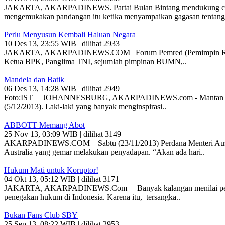
JAKARTA, AKARPADINEWS. Partai Bulan Bintang mendukung calon p
mengemukakan pandangan itu ketika menyampaikan gagasan tentang 
Perlu Menyusun Kembali Haluan Negara
10 Des 13, 23:55 WIB | dilihat 2933
JAKARTA, AKARPADINEWS.COM | Forum Pemred (Pemimpin Redaksi) 
Ketua BPK, Panglima TNI, sejumlah pimpinan BUMN,..
Mandela dan Batik
06 Des 13, 14:28 WIB | dilihat 2949
Foto:IST JOHANNESBURG, AKARPADINEWS.com - Mantan Presiden Af
(5/12/2013). Laki-laki yang banyak menginspirasi..
ABBOTT Memang Abot
25 Nov 13, 03:09 WIB | dilihat 3149
AKARPADINEWS.COM – Sabtu (23/11/2013) Perdana Menteri Austral
Australia yang gemar melakukan penyadapan. “Akan ada hari..
Hukum Mati untuk Koruptor!
04 Okt 13, 05:12 WIB | dilihat 3171
JAKARTA, AKARPADINEWS.Com— Banyak kalangan menilai peristiwa 
penegakan hukum di Indonesia. Karena itu, tersangka..
Bukan Fans Club SBY
25 Sep 13, 08:22 WIB | dilihat 2953