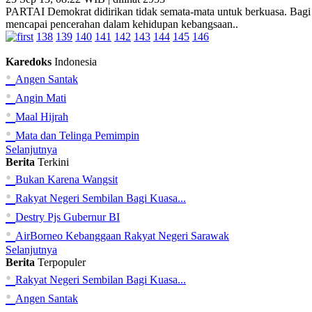
PARTAI Demokrat didirikan tidak semata-mata untuk berkuasa. Bagi p
mencapai pencerahan dalam kehidupan kebangsaan..
138
139
140
141
142
143
144
145
146
Karedoks
Indonesia
•
Angen Santak
•
Angin Mati
•
Maal Hijrah
•
Mata dan Telinga Pemimpin
Selanjutnya
Berita
Terkini
•
Bukan Karena Wangsit
•
Rakyat Negeri Sembilan Bagi Kuasa...
•
Destry Pjs Gubernur BI
•
AirBorneo Kebanggaan Rakyat Negeri Sarawak
Selanjutnya
Berita
Terpopuler
•
Rakyat Negeri Sembilan Bagi Kuasa...
•
Angen Santak