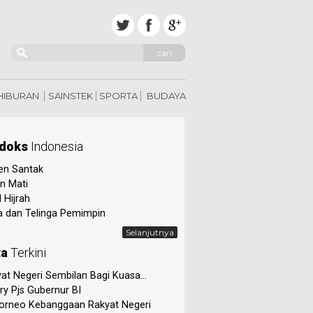
cari
 HIBURAN
SAINSTEK
SPORTA
BUDAYA
doks
Indonesia
en Santak
n Mati
 Hijrah
 dan Telinga Pemimpin
Selanjutnya
ta
Terkini
at Negeri Sembilan Bagi Kuasa...
ry Pjs Gubernur BI
orneo Kebanggaan Rakyat Negeri