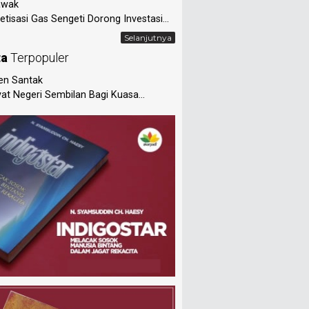
awak
tisasi Gas Sengeti Dorong Investasi...
Selanjutnya
ta
Terpopuler
en Santak
at Negeri Sembilan Bagi Kuasa...