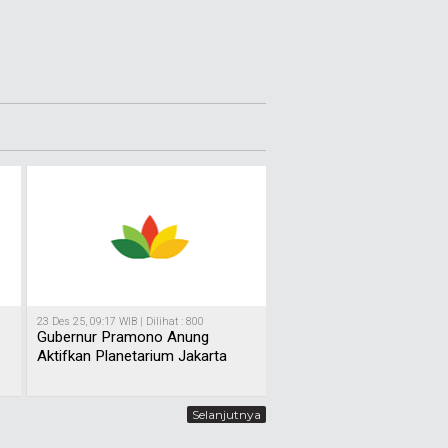
23 Des 25, 09:17 WIB | Dilihat : 800
Gubernur Pramono Anung
Aktifkan Planetarium Jakarta
Selanjutnya