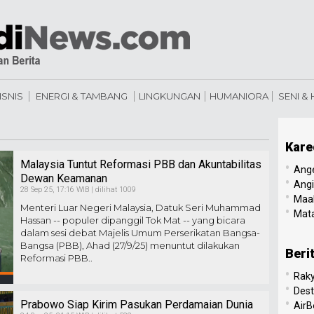
ISNIS
ENERGI & TAMBANG
LINGKUNGAN
HUMANIORA
SENI &
Kare
Malaysia Tuntut Reformasi PBB dan Akuntabilitas
•
Ang
Dewan Keamanan
•
Angi
28 Sep 25, 17:16 WIB | dilihat 1009
•
Maal
Menteri Luar Negeri Malaysia, Datuk Seri Muhammad
•
Mata
Hassan -- populer dipanggil Tok Mat -- yang bicara
dalam sesi debat Majelis Umum Perserikatan Bangsa-
Bangsa (PBB), Ahad (27/9/25) menuntut dilakukan
Beri
Reformasi PBB..
•
Raky
•
Dest
•
Prabowo Siap Kirim Pasukan Perdamaian Dunia
AirB