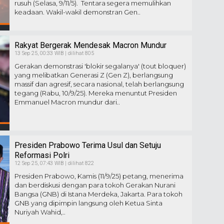
rusuh (Selasa, 9/11/5). Tentara segera memulihkan
keadaan. Wakil-wakil demonstran Gen..
Rakyat Bergerak Mendesak Macron Mundur
13 Sep 25, 00:33 WIB | dilihat 805
Gerakan demonstrasi 'blokir segalanya' (tout bloquer)
yang melibatkan Generasi Z (Gen Z), berlangsung
massif dan agresif, secara nasional, telah berlangsung
tegang (Rabu, 10/9/25). Mereka menuntut Presiden
Emmanuel Macron mundur dari..
Presiden Prabowo Terima Usul dan Setuju
Reformasi Polri
12 Sep 25, 07:43 WIB | dilihat 822
Presiden Prabowo, Kamis (11/9/25) petang, menerima
dan berdiskusi dengan para tokoh Gerakan Nurani
Bangsa (GNB) di Istana Merdeka, Jakarta. Para tokoh
GNB yang dipimpin langsung oleh Ketua Sinta
Nuriyah Wahid,..