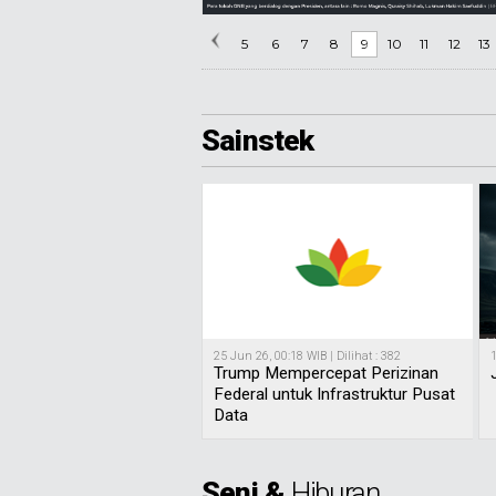
5
6
7
8
9
10
11
12
13
Sainstek
25 Jun 26, 00:18 WIB | Dilihat : 382
1
Trump Mempercepat Perizinan
Federal untuk Infrastruktur Pusat
Data
Seni &
Hiburan