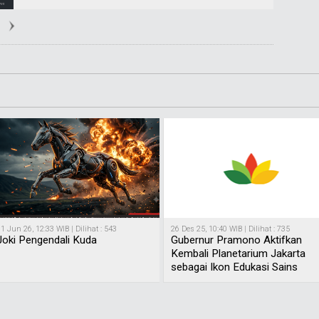
1 Jun 26, 12:33 WIB | Dilihat : 543
26 Des 25, 10:40 WIB | Dilihat : 735
Joki Pengendali Kuda
Gubernur Pramono Aktifkan
Kembali Planetarium Jakarta
sebagai Ikon Edukasi Sains