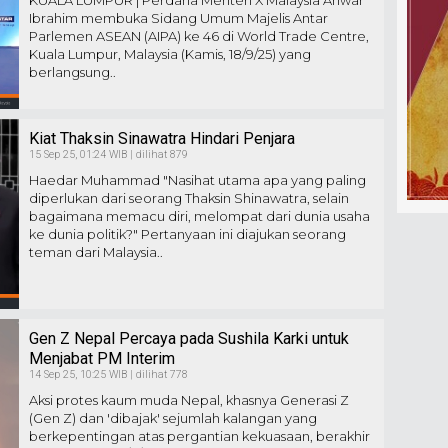
KUALA LUMPUR | Perdana Menteri X Malaysia Anwar
Ibrahim membuka Sidang Umum Majelis Antar
Parlemen ASEAN (AIPA) ke 46 di World Trade Centre,
Kuala Lumpur, Malaysia (Kamis, 18/9/25) yang
berlangsung..
Kiat Thaksin Sinawatra Hindari Penjara
15 Sep 25, 01:24 WIB | dilihat 879
Haedar Muhammad "Nasihat utama apa yang paling
diperlukan dari seorang Thaksin Shinawatra, selain
bagaimana memacu diri, melompat dari dunia usaha
ke dunia politik?" Pertanyaan ini diajukan seorang
teman dari Malaysia..
Gen Z Nepal Percaya pada Sushila Karki untuk
Menjabat PM Interim
14 Sep 25, 10:25 WIB | dilihat 778
Aksi protes kaum muda Nepal, khasnya Generasi Z
(Gen Z) dan 'dibajak' sejumlah kalangan yang
berkepentingan atas pergantian kekuasaan, berakhir