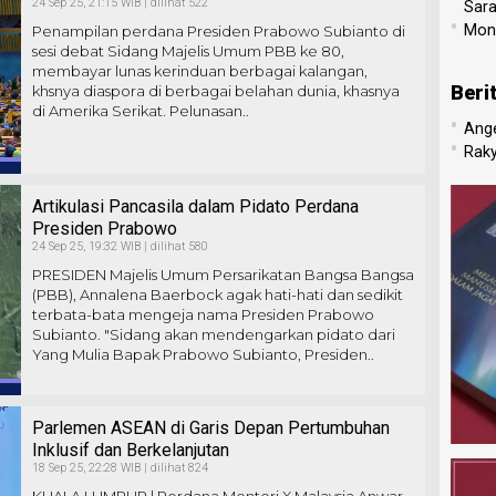
24 Sep 25, 21:15 WIB | dilihat 522
Sar
•
Mone
Penampilan perdana Presiden Prabowo Subianto di
sesi debat Sidang Majelis Umum PBB ke 80,
membayar lunas kerinduan berbagai kalangan,
Beri
khsnya diaspora di berbagai belahan dunia, khasnya
di Amerika Serikat. Pelunasan..
•
Ang
•
Raky
Artikulasi Pancasila dalam Pidato Perdana
Presiden Prabowo
24 Sep 25, 19:32 WIB | dilihat 580
PRESIDEN Majelis Umum Persarikatan Bangsa Bangsa
(PBB), Annalena Baerbock agak hati-hati dan sedikit
terbata-bata mengeja nama Presiden Prabowo
Subianto. "Sidang akan mendengarkan pidato dari
Yang Mulia Bapak Prabowo Subianto, Presiden..
Parlemen ASEAN di Garis Depan Pertumbuhan
Inklusif dan Berkelanjutan
18 Sep 25, 22:28 WIB | dilihat 824