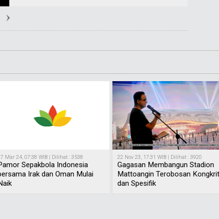
7 Mar 24, 07:38 WIB | Dilihat : 3538
22 Nov 23, 17:31 WIB | Dilihat : 3920
Pamor Sepakbola Indonesia
Gagasan Membangun Stadion
bersama Irak dan Oman Mulai
Mattoangin Terobosan Kongkri
Naik
dan Spesifik