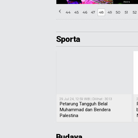
44
45
46
47
48
49
50
51
52
Sporta
29 Jul 24, 12:59 WIB | Dilihat : 3013
2
Petarung Tangguh Belal
Muhammad dan Bendera
Palestina
Budaya