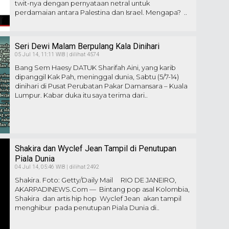
twit-nya dengan pernyataan netral untuk
perdamaian antara Palestina dan Israel. Mengapa? ..
Seri Dewi Malam Berpulang Kala Dinihari
05 Jul 14, 11:11 WIB | dilihat 4574
Bang Sem Haesy DATUK Sharifah Aini, yang karib
dipanggil Kak Pah, meninggal dunia, Sabtu (5/7-14)
dinihari di Pusat Perubatan Pakar Damansara – Kuala
Lumpur. Kabar duka itu saya terima dari..
Shakira dan Wyclef Jean Tampil di Penutupan
Piala Dunia
04 Jul 14, 05:46 WIB | dilihat 2492
Shakira. Foto: Getty/Daily Mail RIO DE JANEIRO,
AKARPADINEWS.Com — Bintang pop asal Kolombia,
Shakira dan artis hip hop Wyclef Jean akan tampil
menghibur pada penutupan Piala Dunia di..