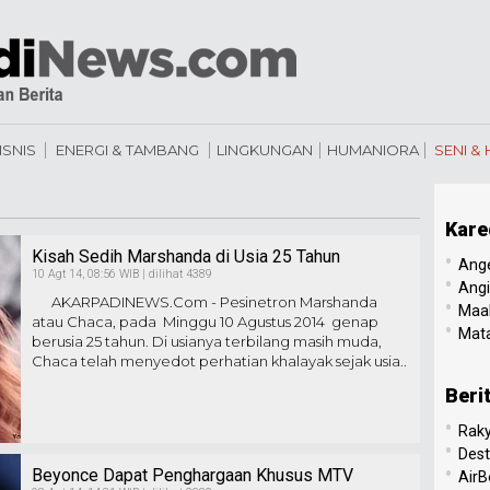
ISNIS
ENERGI & TAMBANG
LINGKUNGAN
HUMANIORA
SENI &
Kare
Kisah Sedih Marshanda di Usia 25 Tahun
•
Ang
10 Agt 14, 08:56 WIB | dilihat 4389
•
Angi
AKARPADINEWS.Com - Pesinetron Marshanda
•
Maal
atau Chaca, pada Minggu 10 Agustus 2014 genap
•
Mata
berusia 25 tahun. Di usianya terbilang masih muda,
Chaca telah menyedot perhatian khalayak sejak usia..
Beri
•
Raky
•
Dest
•
Beyonce Dapat Penghargaan Khusus MTV
AirB