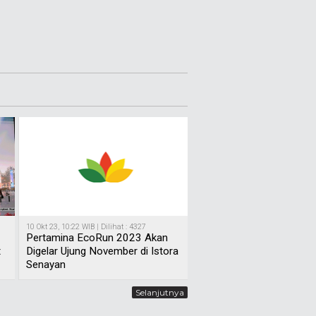
10 Okt 23, 10:22 WIB | Dilihat : 4327
Pertamina EcoRun 2023 Akan
t
Digelar Ujung November di Istora
Senayan
Selanjutnya