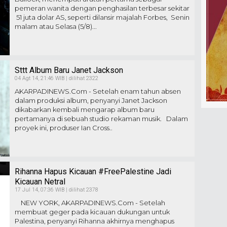
pemeran wanita dengan penghasilan terbesar sekitar
51 juta dolar AS, seperti dilansir majalah Forbes, Senin
malam atau Selasa (5/8)...
Sttt Album Baru Janet Jackson
04 Agt 14, 21:46 WIB | dilihat 2322
AKARPADINEWS.Com - Setelah enam tahun absen
dalam produksi album, penyanyi Janet Jackson
dikabarkan kembali mengarap album baru
pertamanya di sebuah studio rekaman musik. Dalam
proyek ini, produser Ian Cross..
Rihanna Hapus Kicauan #FreePalestine Jadi
Kicauan Netral
17 Jul 14, 07:36 WIB | dilihat 2378
NEW YORK, AKARPADINEWS.Com - Setelah
membuat geger pada kicauan dukungan untuk
Palestina, penyanyi Rihanna akhirnya menghapus