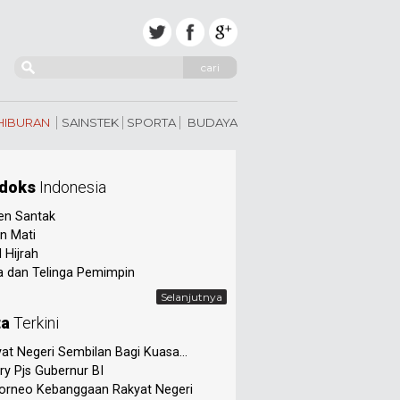
cari
 HIBURAN
SAINSTEK
SPORTA
BUDAYA
doks
Indonesia
en Santak
n Mati
 Hijrah
 dan Telinga Pemimpin
Selanjutnya
ta
Terkini
at Negeri Sembilan Bagi Kuasa...
ry Pjs Gubernur BI
orneo Kebanggaan Rakyat Negeri