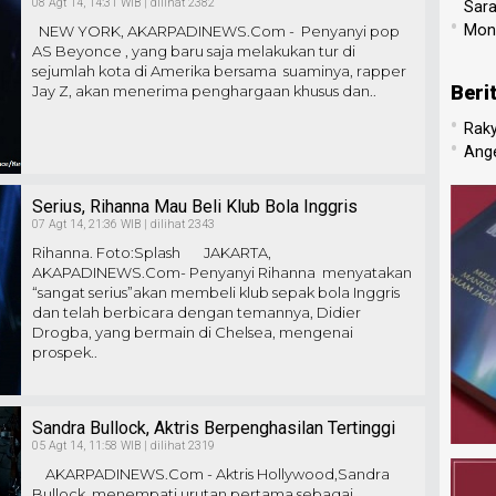
08 Agt 14, 14:31 WIB | dilihat 2382
Sar
•
Mone
NEW YORK, AKARPADINEWS.Com - Penyanyi pop
AS Beyonce , yang baru saja melakukan tur di
sejumlah kota di Amerika bersama suaminya, rapper
Beri
Jay Z, akan menerima penghargaan khusus dan..
•
Raky
•
Ang
Serius, Rihanna Mau Beli Klub Bola Inggris
07 Agt 14, 21:36 WIB | dilihat 2343
Rihanna. Foto:Splash JAKARTA,
AKAPADINEWS.Com- Penyanyi Rihanna menyatakan
“sangat serius”akan membeli klub sepak bola Inggris
dan telah berbicara dengan temannya, Didier
Drogba, yang bermain di Chelsea, mengenai
prospek..
Sandra Bullock, Aktris Berpenghasilan Tertinggi
05 Agt 14, 11:58 WIB | dilihat 2319
AKARPADINEWS.Com - Aktris Hollywood,Sandra
Bullock, menempati urutan pertama sebagai