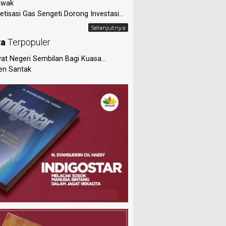
awak
tisasi Gas Sengeti Dorong Investasi...
Selanjutnya
ta
Terpopuler
at Negeri Sembilan Bagi Kuasa...
en Santak