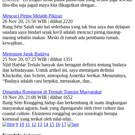
tiba-tiba saja jagad maya kita dikagetkan dengan..
Mencuci Piring Melatih Pikiran
26 Nov 20, 21:50 WIB | dilihat 2220
Bang Sém Salah satu hal sederhana yang tak bisa saya dan delapan
saudara saya hindari sejak kecil adalah mencuci piring masing-
masing sehabis makan. Meski di rumah ada pembantu rumah,
kewajiban..
Merenung Jarak Budaya
25 Nov 20, 07:25 WIB | dilihat 1351
Njid Haèdar Terlalu banyak dan beragam definisi tentang budaya
dan kebudayaan. Untuk artikel ini, saya meminjam definisi
Kluckohn, dan Schein, antropolog Amerika Serikat. Menurutnya,
“Budaya adalah cara berpikir, merasakan, dan..
Dinamika Ronggeng di Tengah Transisi Masyarakat
19 Nov 20, 21:00 WIB | dilihat 1652
Bang Sém Ronggéng hidup dan berkembang di suatu lingkungan
masyarakat agraris, baik yang dipengaruhi oleh river culture dan
coastal culture. Eksistensi ronggéng secara sosiologis berupa
komunal yang terikat oleh nilai-nilai..
9
10
11
12
13
14
15
16
17