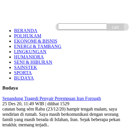
cari
BERANDA
POLHUKAM
EKONOMI & BISNIS
ENERGI & TAMBANG
LINGKUNGAN
HUMANIORA
SENI & HIBURAN
SAINSTEK
SPORTA
BUDAYA
Budaya
Senandung Tragedi Penyair Perempuan Iran Forough
25 Des 20, 11:49 WIB | dilihat 1529
catatan bang sém Rabu (23/12/20) hampir tengah malam, saya
sendirian di rumah. Saya masih berkomunikasi dengan seorang
famili yang masih berada di Isfahan, Iran. Sejak beberapa pekan
terakhir, memang terjadi..