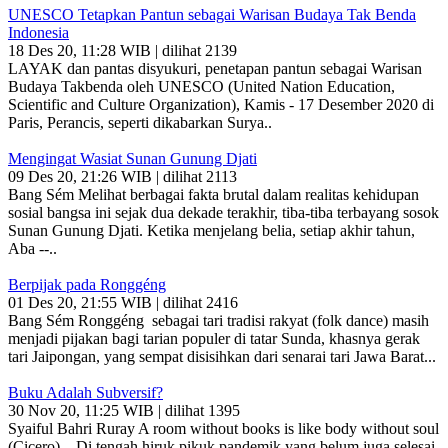
UNESCO Tetapkan Pantun sebagai Warisan Budaya Tak Benda
Indonesia
18 Des 20, 11:28 WIB | dilihat 2139
LAYAK dan pantas disyukuri, penetapan pantun sebagai Warisan
Budaya Takbenda oleh UNESCO (United Nation Education,
Scientific and Culture Organization), Kamis - 17 Desember 2020 di
Paris, Perancis, seperti dikabarkan Surya..
Mengingat Wasiat Sunan Gunung Djati
09 Des 20, 21:26 WIB | dilihat 2113
Bang Sém Melihat berbagai fakta brutal dalam realitas kehidupan
sosial bangsa ini sejak dua dekade terakhir, tiba-tiba terbayang sosok
Sunan Gunung Djati. Ketika menjelang belia, setiap akhir tahun,
Aba --..
Berpijak pada Ronggéng
01 Des 20, 21:55 WIB | dilihat 2416
Bang Sém Ronggéng sebagai tari tradisi rakyat (folk dance) masih
menjadi pijakan bagi tarian populer di tatar Sunda, khasnya gerak
tari Jaipongan, yang sempat disisihkan dari senarai tari Jawa Barat...
Buku Adalah Subversif?
30 Nov 20, 11:25 WIB | dilihat 1395
Syaiful Bahri Ruray A room without books is like body without soul
(Cicero). Di tengah hiruk pikuk pandemik yang belum juga selesai,