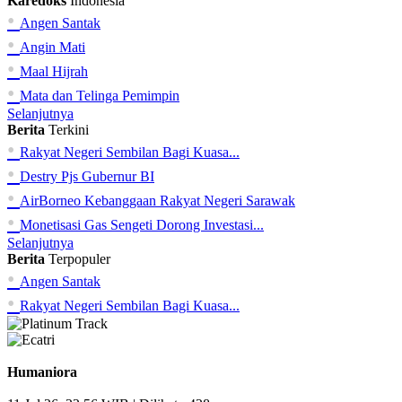
Karedoks
Indonesia
•
Angen Santak
•
Angin Mati
•
Maal Hijrah
•
Mata dan Telinga Pemimpin
Selanjutnya
Berita
Terkini
•
Rakyat Negeri Sembilan Bagi Kuasa...
•
Destry Pjs Gubernur BI
•
AirBorneo Kebanggaan Rakyat Negeri Sarawak
•
Monetisasi Gas Sengeti Dorong Investasi...
Selanjutnya
Berita
Terpopuler
•
Angen Santak
•
Rakyat Negeri Sembilan Bagi Kuasa...
Humaniora