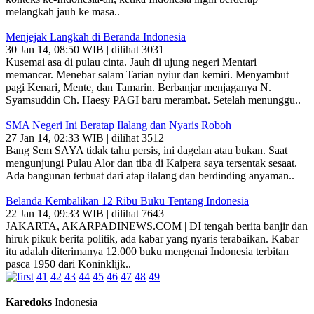
melangkah jauh ke masa..
Menjejak Langkah di Beranda Indonesia
30 Jan 14, 08:50 WIB | dilihat 3031
Kusemai asa di pulau cinta. Jauh di ujung negeri Mentari
memancar. Menebar salam Tarian nyiur dan kemiri. Menyambut
pagi Kenari, Mente, dan Tamarin. Berbanjar menjaganya N.
Syamsuddin Ch. Haesy PAGI baru merambat. Setelah menunggu..
SMA Negeri Ini Beratap Ilalang dan Nyaris Roboh
27 Jan 14, 02:33 WIB | dilihat 3512
Bang Sem SAYA tidak tahu persis, ini dagelan atau bukan. Saat
mengunjungi Pulau Alor dan tiba di Kaipera saya tersentak sesaat.
Ada bangunan terbuat dari atap ilalang dan berdinding anyaman..
Belanda Kembalikan 12 Ribu Buku Tentang Indonesia
22 Jan 14, 09:33 WIB | dilihat 7643
JAKARTA, AKARPADINEWS.COM | DI tengah berita banjir dan
hiruk pikuk berita politik, ada kabar yang nyaris terabaikan. Kabar
itu adalah diterimanya 12.000 buku mengenai Indonesia terbitan
pasca 1950 dari Koninklijk..
41
42
43
44
45
46
47
48
49
Karedoks
Indonesia