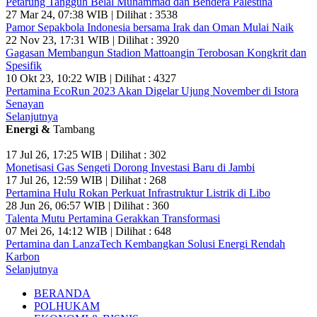
Petarung Tangguh Belal Muhammad dan Bendera Palestina
27 Mar 24, 07:38 WIB | Dilihat : 3538
Pamor Sepakbola Indonesia bersama Irak dan Oman Mulai Naik
22 Nov 23, 17:31 WIB | Dilihat : 3920
Gagasan Membangun Stadion Mattoangin Terobosan Kongkrit dan
Spesifik
10 Okt 23, 10:22 WIB | Dilihat : 4327
Pertamina EcoRun 2023 Akan Digelar Ujung November di Istora
Senayan
Selanjutnya
Energi &
Tambang
17 Jul 26, 17:25 WIB | Dilihat : 302
Monetisasi Gas Sengeti Dorong Investasi Baru di Jambi
17 Jul 26, 12:59 WIB | Dilihat : 268
Pertamina Hulu Rokan Perkuat Infrastruktur Listrik di Libo
28 Jun 26, 06:57 WIB | Dilihat : 360
Talenta Mutu Pertamina Gerakkan Transformasi
07 Mei 26, 14:12 WIB | Dilihat : 648
Pertamina dan LanzaTech Kembangkan Solusi Energi Rendah
Karbon
Selanjutnya
BERANDA
POLHUKAM