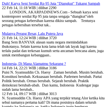
Duh! Karya Seni Senilai Rp 95 Juta "Diangkut" Tukang Sampah
22 Feb 14, 11:18 WIB | dilihat 2290
LONDON, AKARPADINEWS.Com - Sebuah karya seni
kontemporer senilai Rp 95 juta tanpa sengaja “diangkut”oleh
seorang petugas kebersihan karena dikira sampah. Tentunya
petugas kebersihan tersebut tak..
Mulanya Perang Besar, Lalu Putera Jaya
21 Feb 14, 12:24 WIB | dilihat 3720
Bang Sem BANYAK alasan suatu negara memindahkan
ibukotanya. Selain karena kota lama telah tak layak lagi karena
terlalu padat dan terkesan kumuh serta ancaman bencana alam, juga
untuk membangun kebanggaan..
Indonesia, Di Mana Alamatmu Sekarang ?
14 Feb 14, 22:21 WIB | dilihat 3186
Puisi N. Syamsuddin Ch. Haesy Zaman berubah. Musim berubah.
Konstitusi berubah. Kekuasaan berubah. Parlemen berubah. Partai
Politik berubah. Ormas berubah. Sejarah berubah. Praktik
demokrasi berubah-ubah. Dan kamu, Indonesia Kudengar juga
sudah lama berubah..
12 Feb 14, 09:17 WIB | dilihat 3013
N. Syamsuddin Ch. Haesy APA yang terpikir tetang Alor ketika kita
sebut namanya pertama kali? Di mana posisinya dalam seluruh
konteks ke-Indonesia-an, ketika Indonesia ingin berderap