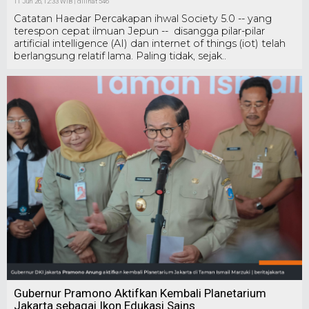
11 Jun 26, 12:33 WIB | dilihat 546
Catatan Haedar Percakapan ihwal Society 5.0 -- yang
terespon cepat ilmuan Jepun -- disangga pilar-pilar
artificial intelligence (AI) dan internet of things (iot) telah
berlangsung relatif lama. Paling tidak, sejak..
Gubernur Pramono Aktifkan Kembali Planetarium
Jakarta sebagai Ikon Edukasi Sains