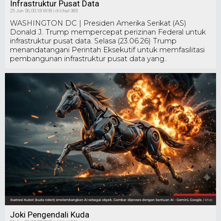
Infrastruktur Pusat Data
25 Jun 26, 00:18 WIB | dilihat 385
WASHINGTON DC | Presiden Amerika Serikat (AS)
Donald J. Trump mempercepat perizinan Federal untuk
infrastruktur pusat data. Selasa (23.06.26) Trump
menandatangani Perintah Eksekutif untuk memfasilitasi
pembangunan infrastruktur pusat data yang..
Joki Pengendali Kuda