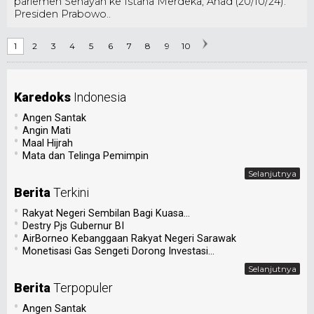
parlemen Senayan ke Istana Merdeka, Ahad (20/10/24).
Presiden Prabowo..
1
2
3
4
5
6
7
8
9
10
Karedoks
Indonesia
•
Angen Santak
•
Angin Mati
•
Maal Hijrah
•
Mata dan Telinga Pemimpin
Selanjutnya
Berita
Terkini
•
Rakyat Negeri Sembilan Bagi Kuasa...
•
Destry Pjs Gubernur BI
•
AirBorneo Kebanggaan Rakyat Negeri Sarawak
•
Monetisasi Gas Sengeti Dorong Investasi...
Selanjutnya
Berita
Terpopuler
•
Angen Santak