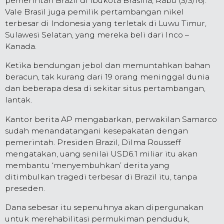
pemerintah Brazil di ibukota Brasilia, Rabu (3/3/16).
Vale Brasil juga pemilik pertambangan nikel
terbesar di Indonesia yang terletak di Luwu Timur,
Sulawesi Selatan, yang mereka beli dari Inco –
Kanada.
Ketika bendungan jebol dan memuntahkan bahan
beracun, tak kurang dari 19 orang meninggal dunia
dan beberapa desa di sekitar situs pertambangan,
lantak.
Kantor berita AP mengabarkan, perwakilan Samarco
sudah menandatangani kesepakatan dengan
pemerintah. Presiden Brazil, Dilma Rousseff
mengatakan, uang senilai USD6.1 miliar itu akan
membantu ‘menyembuhkan’ derita yang
ditimbulkan tragedi terbesar di Brazil itu, tanpa
preseden.
Dana sebesar itu sepenuhnya akan dipergunakan
untuk merehabilitasi permukiman penduduk,