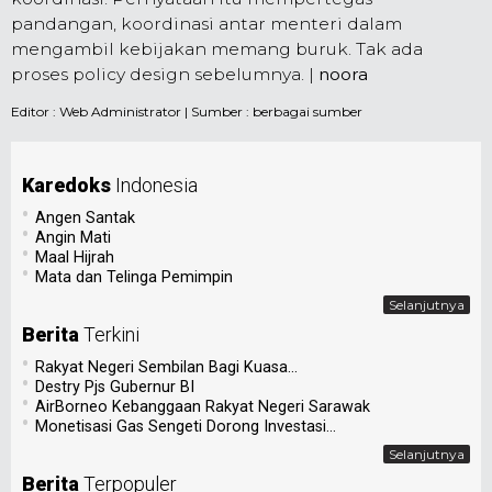
pandangan, koordinasi antar menteri dalam
mengambil kebijakan memang buruk. Tak ada
proses policy design sebelumnya
. |
noora
Editor :
Web Administrator
| Sumber : berbagai sumber
Karedoks
Indonesia
•
Angen Santak
•
Angin Mati
•
Maal Hijrah
•
Mata dan Telinga Pemimpin
Selanjutnya
Berita
Terkini
•
Rakyat Negeri Sembilan Bagi Kuasa...
•
Destry Pjs Gubernur BI
•
AirBorneo Kebanggaan Rakyat Negeri Sarawak
•
Monetisasi Gas Sengeti Dorong Investasi...
Selanjutnya
Berita
Terpopuler