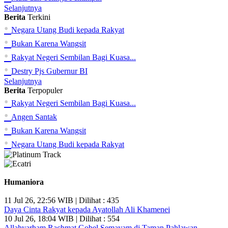
Selanjutnya
Berita
Terkini
•
Negara Utang Budi kepada Rakyat
•
Bukan Karena Wangsit
•
Rakyat Negeri Sembilan Bagi Kuasa...
•
Destry Pjs Gubernur BI
Selanjutnya
Berita
Terpopuler
•
Rakyat Negeri Sembilan Bagi Kuasa...
•
Angen Santak
•
Bukan Karena Wangsit
•
Negara Utang Budi kepada Rakyat
Humaniora
11 Jul 26, 22:56 WIB | Dilihat : 435
Daya Cinta Rakyat kepada Ayatollah Ali Khamenei
10 Jul 26, 18:04 WIB | Dilihat : 554
Allahyarham Rachmat Gobel Semayam di Taman Pahlawan