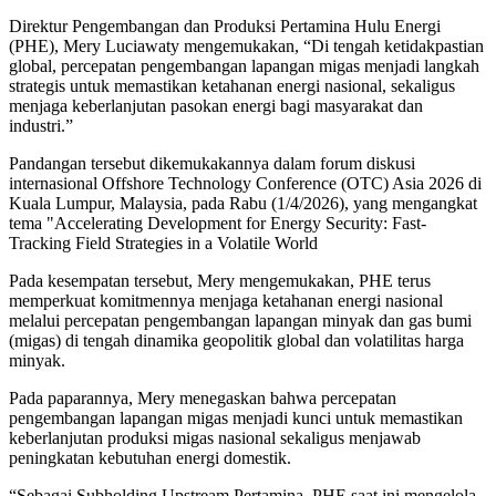
Direktur Pengembangan dan Produksi Pertamina Hulu Energi
(PHE), Mery Luciawaty mengemukakan, “Di tengah ketidakpastian
global, percepatan pengembangan lapangan migas menjadi langkah
strategis untuk memastikan ketahanan energi nasional, sekaligus
menjaga keberlanjutan pasokan energi bagi masyarakat dan
industri.”
Pandangan tersebut dikemukakannya dalam forum diskusi
internasional Offshore Technology Conference (OTC) Asia 2026 di
Kuala Lumpur, Malaysia, pada Rabu (1/4/2026), yang mengangkat
tema "Accelerating Development for Energy Security: Fast-
Tracking Field Strategies in a Volatile World
Pada kesempatan tersebut, Mery mengemukakan, PHE terus
memperkuat komitmennya menjaga ketahanan energi nasional
melalui percepatan pengembangan lapangan minyak dan gas bumi
(migas) di tengah dinamika geopolitik global dan volatilitas harga
minyak.
Pada paparannya, Mery menegaskan bahwa percepatan
pengembangan lapangan migas menjadi kunci untuk memastikan
keberlanjutan produksi migas nasional sekaligus menjawab
peningkatan kebutuhan energi domestik.
“Sebagai Subholding Upstream Pertamina, PHE saat ini mengelola