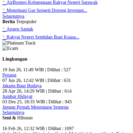
•
AirBorneo Kebanggaan Rakyat Negeri Sarawak
•
Monetisasi Gas Sengeti Dorong Investasi...
Selanjutnya
Berita
Terpopuler
•
Angen Santak
•
Rakyat Negeri Sembilan Bagi Kuasa...
Lingkungan
19 Jun 26, 11:49 WIB | Dilihat : 527
Penang
07 Jun 26, 12:42 WIB | Dilihat : 631
Jakarta Baur Budaya
28 Apr 26, 14:29 WIB | Dilihat : 614
Jumhur Hidayat
03 Des 25, 18:35 WIB | Dilihat : 945
Jangan Pernah Menentang Semesta
Selanjutnya
Seni &
Hiburan
16 Feb 26, 12:32 WIB | Dilihat : 1097