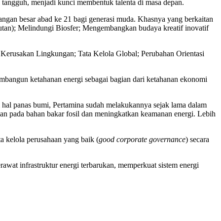
ntal tangguh, menjadi kunci membentuk talenta di masa depan.
ntangan besar abad ke 21 bagi generasi muda. Khasnya yang berkaitan
an); Melindungi Biosfer; Mengembangkan budaya kreatif inovatif
n Kerusakan Lingkungan; Tata Kelola Global; Perubahan Orientasi
membangun ketahanan energi sebagai bagian dari ketahanan ekonomi
lam hal panas bumi, Pertamina sudah melakukannya sejak lama dalam
gan pada bahan bakar fosil dan meningkatkan keamanan energi. Lebih
ta kelola perusahaan yang baik (
good corporate governance
) secara
awat infrastruktur energi terbarukan, memperkuat sistem energi