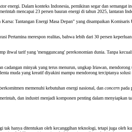
tor energi. Dalam konteks Indonesia, pemikiran segar dan semangat i
rintah mencapai 23 persen bauran energi di tahun 2025, lantaran Indo
Karsa: Tantangan Energi Masa Depan" yang disampaikan Komisaris Ut
asi Pertamina merespon realitas, bahwa lebih dari 30 persen keperlua
ump ihwal tarif yang 'mengguncang' perekonomian dunia. Tanpa kecual
an cadangan minyak yang terus menurun, ungkap Iriawan, mendorong u
alenta muda yang kreatif diyakini mampu mendorong terciptanya solusi
, berkomitmen memenuhi kebutuhan energi nasional, dan
concern
pada p
merintah, dan industri menjadi komponen penting dalam menyiapkan tal
tak hanya ditentukan oleh kecanggihan teknologi, tetapi juga oleh k