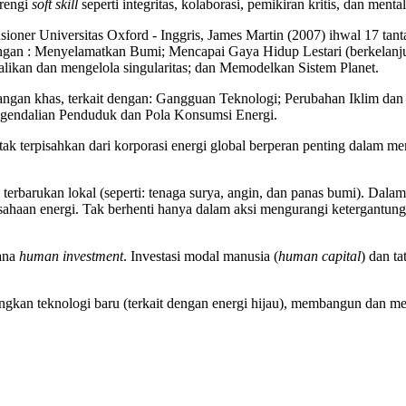
arengi
soft skill
seperti integritas, kolaborasi, pemikiran kritis, dan me
usioner Universitas Oxford - Inggris, James Martin (2007) ihwal 17 ta
an : Menyelamatkan Bumi; Mencapai Gaya Hidup Lestari (berkelanjut
likan dan mengelola singularitas; dan Memodelkan Sistem Planet.
ntangan khas, terkait dengan: Gangguan Teknologi; Perubahan Iklim da
gendalian Penduduk dan Pola Konsumsi Energi.
 tak terpisahkan dari korporasi energi global berperan penting dalam 
i terbarukan lokal (seperti: tenaga surya, angin, dan panas bumi). Da
sahaan energi. Tak berhenti hanya dalam aksi mengurangi ketergantun
cana
human investment
. Investasi modal manusia (
human capital
) dan ta
gkan teknologi baru (terkait dengan energi hijau), membangun dan mer