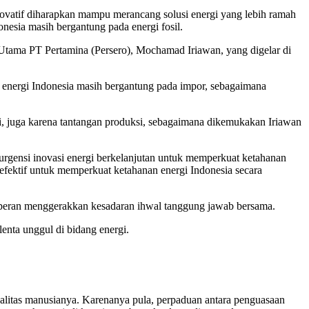
novatif diharapkan mampu merancang solusi energi yang lebih ramah
nesia masih bergantung pada energi fosil.
ama PT Pertamina (Persero), Mochamad Iriawan, yang digelar di
n energi Indonesia masih bergantung pada impor, sebagaimana
i, juga karena tantangan produksi, sebagaimana dikemukakan Iriawan
rgensi inovasi energi berkelanjutan untuk memperkuat ketahanan
 efektif untuk memperkuat ketahanan energi Indonesia secara
eran menggerakkan kesadaran ihwal tanggung jawab bersama.
enta unggul di bidang energi.
ualitas manusianya. Karenanya pula, perpaduan antara penguasaan