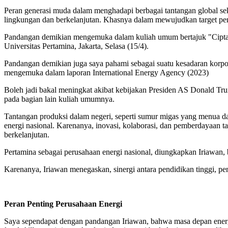
Peran generasi muda dalam menghadapi berbagai tantangan global sek
lingkungan dan berkelanjutan. Khasnya dalam mewujudkan target peme
Pandangan demikian mengemuka dalam kuliah umum bertajuk "Cipta 
Universitas Pertamina, Jakarta, Selasa (15/4).
Pandangan demikian juga saya pahami sebagai suatu kesadaran korpor
mengemuka dalam laporan International Energy Agency (2023)
Boleh jadi bakal meningkat akibat kebijakan Presiden AS Donald Tr
pada bagian lain kuliah umumnya.
Tantangan produksi dalam negeri, seperti sumur migas yang menua d
energi nasional. Karenanya, inovasi, kolaborasi, dan pemberdayaan t
berkelanjutan.
Pertamina sebagai perusahaan energi nasional, diungkapkan Iriawan
Karenanya, Iriawan menegaskan, sinergi antara pendidikan tinggi, pe
Peran Penting Perusahaan Energi
Saya sependapat dengan pandangan Iriawan, bahwa masa depan energi 