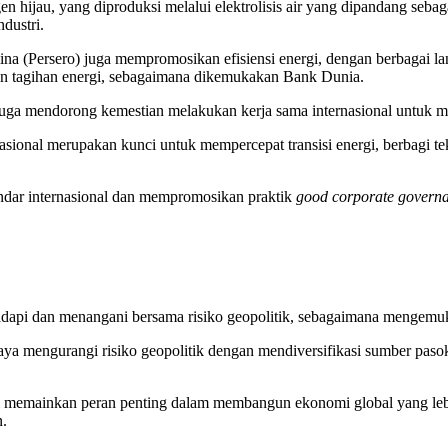
hijau, yang diproduksi melalui elektrolisis air yang dipandang sebagai
dustri.
na (Persero) juga mempromosikan efisiensi energi, dengan berbagai lang
n tagihan energi, sebagaimana dikemukakan Bank Dunia.
 juga mendorong kemestian melakukan kerja sama internasional untuk me
ional merupakan kunci untuk mempercepat transisi energi, berbagi tek
ndar internasional dan mempromosikan praktik
good corporate govern
nghadapi dan menangani bersama risiko geopolitik, sebagaimana menge
ya mengurangi risiko geopolitik dengan mendiversifikasi sumber pas
gi memainkan peran penting dalam membangun ekonomi global yang lebih
.