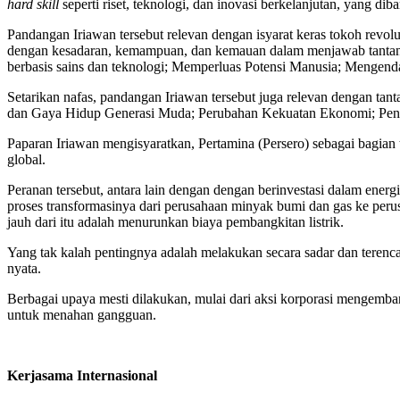
hard skill
seperti riset, teknologi, dan inovasi berkelanjutan, yang dib
Pandangan Iriawan tersebut relevan dengan isyarat keras tokoh revol
dengan kesadaran, kemampuan, dan kemauan dalam menjawab tantang
berbasis sains dan teknologi; Memperluas Potensi Manusia; Mengenda
Setarikan nafas, pandangan Iriawan tersebut juga relevan dengan ta
dan Gaya Hidup Generasi Muda; Perubahan Kekuatan Ekonomi; Pen
Paparan Iriawan mengisyaratkan, Pertamina (Persero) sebagai bagian
global.
Peranan tersebut, antara lain dengan dengan berinvestasi dalam energ
proses transformasinya dari perusahaan minyak bumi dan gas ke peru
jauh dari itu adalah menurunkan biaya pembangkitan listrik.
Yang tak kalah pentingnya adalah melakukan secara sadar dan teren
nyata.
Berbagai upaya mesti dilakukan, mulai dari aksi korporasi mengemban
untuk menahan gangguan.
Kerjasama Internasional