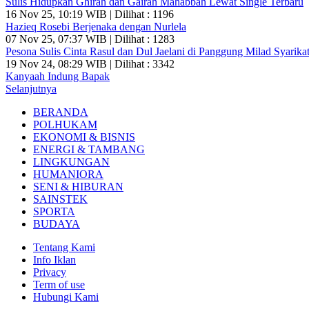
Sulis Hidupkan Ghirah dan Gairah Mahabbah Lewat Single Terbaru
16 Nov 25, 10:19 WIB | Dilihat : 1196
Hazieq Rosebi Berjenaka dengan Nurlela
07 Nov 25, 07:37 WIB | Dilihat : 1283
Pesona Sulis Cinta Rasul dan Dul Jaelani di Panggung Milad Syarikat
19 Nov 24, 08:29 WIB | Dilihat : 3342
Kanyaah Indung Bapak
Selanjutnya
BERANDA
POLHUKAM
EKONOMI & BISNIS
ENERGI & TAMBANG
LINGKUNGAN
HUMANIORA
SENI & HIBURAN
SAINSTEK
SPORTA
BUDAYA
Tentang Kami
Info Iklan
Privacy
Term of use
Hubungi Kami