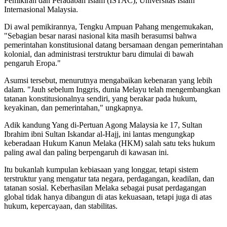
Pemikiran dan Peradaban Islam (ISTAC), Universitas Islam
Internasional Malaysia.
Di awal pemikirannya, Tengku Ampuan Pahang mengemukakan,
"Sebagian besar narasi nasional kita masih berasumsi bahwa
pemerintahan konstitusional datang bersamaan dengan pemerintahan
kolonial, dan administrasi terstruktur baru dimulai di bawah
pengaruh Eropa."
Asumsi tersebut, menurutnya mengabaikan kebenaran yang lebih
dalam. "Jauh sebelum Inggris, dunia Melayu telah mengembangkan
tatanan konstitusionalnya sendiri, yang berakar pada hukum,
keyakinan, dan pemerintahan," ungkapnya.
Adik kandung Yang di-Pertuan Agong Malaysia ke 17, Sultan
Ibrahim ibni Sultan Iskandar al-Hajj, ini lantas mengungkap
keberadaan Hukum Kanun Melaka (HKM) salah satu teks hukum
paling awal dan paling berpengaruh di kawasan ini.
Itu bukanlah kumpulan kebiasaan yang longgar, tetapi sistem
terstruktur yang mengatur tata negara, perdagangan, keadilan, dan
tatanan sosial. Keberhasilan Melaka sebagai pusat perdagangan
global tidak hanya dibangun di atas kekuasaan, tetapi juga di atas
hukum, kepercayaan, dan stabilitas.