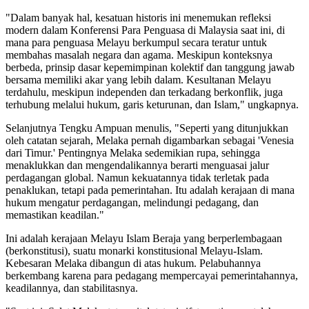
"Dalam banyak hal, kesatuan historis ini menemukan refleksi
modern dalam Konferensi Para Penguasa di Malaysia saat ini, di
mana para penguasa Melayu berkumpul secara teratur untuk
membahas masalah negara dan agama. Meskipun konteksnya
berbeda, prinsip dasar kepemimpinan kolektif dan tanggung jawab
bersama memiliki akar yang lebih dalam. Kesultanan Melayu
terdahulu, meskipun independen dan terkadang berkonflik, juga
terhubung melalui hukum, garis keturunan, dan Islam," ungkapnya.
Selanjutnya Tengku Ampuan menulis, "Seperti yang ditunjukkan
oleh catatan sejarah, Melaka pernah digambarkan sebagai 'Venesia
dari Timur.' Pentingnya Melaka sedemikian rupa, sehingga
menaklukkan dan mengendalikannya berarti menguasai jalur
perdagangan global. Namun kekuatannya tidak terletak pada
penaklukan, tetapi pada pemerintahan. Itu adalah kerajaan di mana
hukum mengatur perdagangan, melindungi pedagang, dan
memastikan keadilan."
Ini adalah kerajaan Melayu Islam Beraja yang berperlembagaan
(berkonstitusi), suatu monarki konstitusional Melayu-Islam.
Kebesaran Melaka dibangun di atas hukum. Pelabuhannya
berkembang karena para pedagang mempercayai pemerintahannya,
keadilannya, dan stabilitasnya.