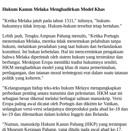
Hukum Kanun Melaka Menghadirkan Model Khas
"Ketika Melaka jatuh pada tahun 1511," tulisnya, "hukum-
hukumnya tidak lenyap. Hukum-hukum tersebut tetap bertahan."
Lebih jauh, Tengku Ampuan Pahang menulis, "Ketika Portugis
menemukan Melaka, mereka tidak menemukan pelabuhan tanpa
hukum, melainkan peradaban yang taat hukum dan berlandaskan
konstitusi. Ini bukan kebetulan. Hal ini mencerminkan pengakuan
bahwa Melaka diperintah oleh sistem hukum yang terstruktur dan
berfungsi. Meskipun Eropa memiliki tradisi hukumnya sendiri,
HKM menghadirkan model yang khas di mana pemerintahan,
perdagangan, dan tatanan moral terintegrasi erat dalam suatu tatanan
politik yang koheren."
"Kelangsungan hidup teks-teks hukum Melayu mengungkapkan
perbedaan penting antara transmisi dan pelestarian. HKM saat ini
sebagian besar dikenal melalui berbagai salinan manuskrip. Versi
Eropa paling awal dicatat oleh Portugis dan dikirim ke Vatikan,
sedangkan versi-versi selanjutnya direproduksi pada abad ke-18 dan
ke-19 dan dilestarikan dalam koleksi Inggris dan Belanda.
"Namun, manuskrip Hukum Kanun Pahang (HKP) yang tersimpan
di Museum Kerajaan Pahang, yang ditulis pada awal abad ke-17,