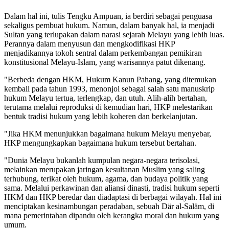
Dalam hal ini, tulis Tengku Ampuan, ia berdiri sebagai penguasa
sekaligus pembuat hukum. Namun, dalam banyak hal, ia menjadi
Sultan yang terlupakan dalam narasi sejarah Melayu yang lebih luas.
Perannya dalam menyusun dan mengkodifikasi HKP
menjadikannya tokoh sentral dalam perkembangan pemikiran
konstitusional Melayu-Islam, yang warisannya patut dikenang.
"Berbeda dengan HKM, Hukum Kanun Pahang, yang ditemukan
kembali pada tahun 1993, menonjol sebagai salah satu manuskrip
hukum Melayu tertua, terlengkap, dan utuh. Alih-alih bertahan,
terutama melalui reproduksi di kemudian hari, HKP melestarikan
bentuk tradisi hukum yang lebih koheren dan berkelanjutan.
"Jika HKM menunjukkan bagaimana hukum Melayu menyebar,
HKP mengungkapkan bagaimana hukum tersebut bertahan.
"Dunia Melayu bukanlah kumpulan negara-negara terisolasi,
melainkan merupakan jaringan kesultanan Muslim yang saling
terhubung, terikat oleh hukum, agama, dan budaya politik yang
sama. Melalui perkawinan dan aliansi dinasti, tradisi hukum seperti
HKM dan HKP beredar dan diadaptasi di berbagai wilayah. Hal ini
menciptakan kesinambungan peradaban, sebuah Där al-Saläm, di
mana pemerintahan dipandu oleh kerangka moral dan hukum yang
umum.