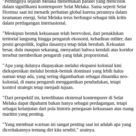
"Pentingnya sejarah Melaka menemukan paralel yang mencolok
dalam signifikansi kontemporer Selat Melaka. Sama seperti Selat
Hormuz saat ini menarik perhatian global karena perannya dalam
keamanan energi, Selat Melaka terus berfungsi sebagai titik kritis
dalam perdagangan internasional.
"Meskipun bentuk kekuasaan telah berevolusi, dari penaklukan
teritorial langsung hingga pengaruh ekonomi, kehadiran militer, dan
posisi geopolitik, logika dasarnya tetap tidak berubah. Kekuatan
besar, dulu maupun sekarang, menyadari bahwa kendali atas koridor
tersebut memberikan pengaruh yang tidak proporsional.
"Apa yang dulunya diupayakan melalui ekspansi kolonial kini
diekspresikan melalui bentuk-bentuk dominasi yang lebih halus
namun tetap ada, yang sering digambarkan sebagai dinamika neo-
kolonial, di mana pengaruh menggantikan pendudukan, tetapi
kontrol strategis tetap menjadi tujuan.
"Dari perspektif ini, keterlibatan eksternal kontemporer di Selat
Melaka dapat dipahami bukan hanya sebagai perdagangan, tetapi
sebagai kelanjutan dari pola historis penegasan kekuasaan atas ruang
maritim yang penting.
"Yang membuat warisan ini sangat penting saat ini adalah apa yang
diceritakannya tentang diri kita sendiri," urainya.