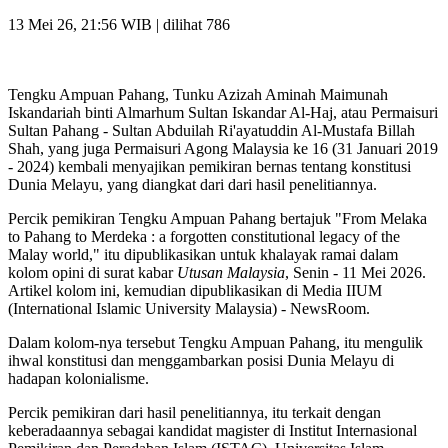
13 Mei 26, 21:56 WIB
| dilihat 786
Tengku Ampuan Pahang, Tunku Azizah Aminah Maimunah
Iskandariah binti Almarhum Sultan Iskandar Al-Haj, atau Permaisuri
Sultan Pahang - Sultan Abduilah Ri'ayatuddin Al-Mustafa Billah
Shah, yang juga Permaisuri Agong Malaysia ke 16 (31 Januari 2019
- 2024) kembali menyajikan pemikiran bernas tentang konstitusi
Dunia Melayu, yang diangkat dari dari hasil penelitiannya.
Percik pemikiran Tengku Ampuan Pahang bertajuk "From Melaka
to Pahang to Merdeka : a forgotten constitutional legacy of the
Malay world," itu dipublikasikan untuk khalayak ramai dalam
kolom opini di surat kabar
Utusan Malaysia
, Senin - 11 Mei 2026.
Artikel kolom ini, kemudian dipublikasikan di Media IIUM
(International Islamic University Malaysia) - NewsRoom.
Dalam kolom-nya tersebut Tengku Ampuan Pahang, itu mengulik
ihwal konstitusi dan menggambarkan posisi Dunia Melayu di
hadapan kolonialisme.
Percik pemikiran dari hasil penelitiannya, itu terkait dengan
keberadaannya sebagai kandidat magister di Institut Internasional