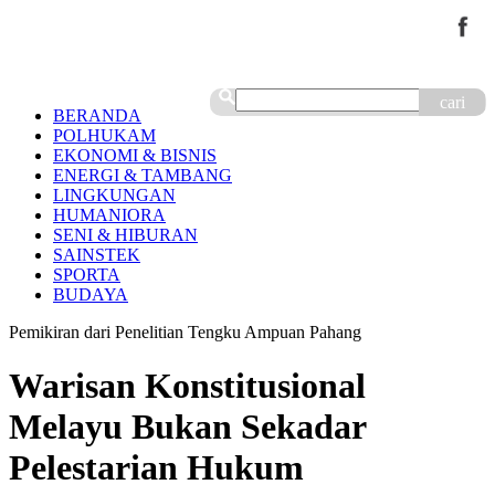
cari
BERANDA
POLHUKAM
EKONOMI & BISNIS
ENERGI & TAMBANG
LINGKUNGAN
HUMANIORA
SENI & HIBURAN
SAINSTEK
SPORTA
BUDAYA
Pemikiran dari Penelitian Tengku Ampuan Pahang
Warisan Konstitusional
Melayu Bukan Sekadar
Pelestarian Hukum