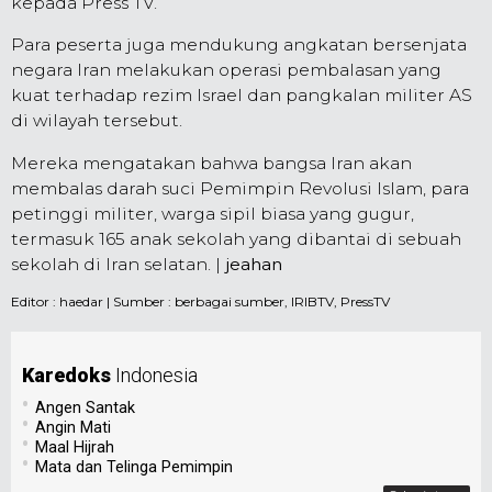
kepada Press TV.
Para peserta juga mendukung angkatan bersenjata
negara Iran melakukan operasi pembalasan yang
kuat terhadap rezim Israel dan pangkalan militer AS
di wilayah tersebut.
Mereka mengatakan bahwa bangsa Iran akan
membalas darah suci Pemimpin Revolusi Islam, para
petinggi militer, warga sipil biasa yang gugur,
termasuk 165 anak sekolah yang dibantai di sebuah
sekolah di Iran selatan. |
jeahan
Editor :
haedar
| Sumber : berbagai sumber, IRIBTV, PressTV
Karedoks
Indonesia
•
Angen Santak
•
Angin Mati
•
Maal Hijrah
•
Mata dan Telinga Pemimpin