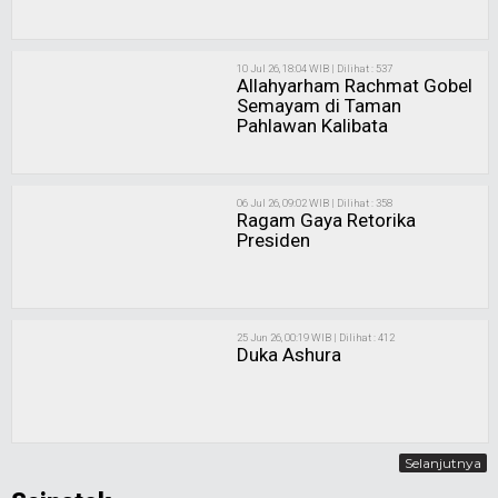
10 Jul 26, 18:04 WIB | Dilihat : 537
Allahyarham Rachmat Gobel
Semayam di Taman
Pahlawan Kalibata
06 Jul 26, 09:02 WIB | Dilihat : 358
Ragam Gaya Retorika
Presiden
25 Jun 26, 00:19 WIB | Dilihat : 412
Duka Ashura
Selanjutnya