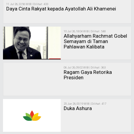
11 Jul 26, 22:56 WIB | Dilihat : 433
Daya Cinta Rakyat kepada Ayatollah Ali Khamenei
10 Jul 26, 18:04 WIB | Dilihat : 548
Allahyarham Rachmat Gobel
Semayam di Taman
Pahlawan Kalibata
06 Jul 26, 09:02 WIB | Dilihat : 363
Ragam Gaya Retorika
Presiden
25 Jun 26, 00:19 WIB | Dilihat : 417
Duka Ashura