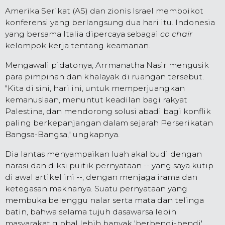
Amerika Serikat (AS) dan zionis Israel memboikot
konferensi yang berlangsung dua hari itu. Indonesia
yang bersama Italia dipercaya sebagai
co chair
kelompok kerja tentang keamanan.
Mengawali pidatonya, Arrmanatha Nasir mengusik
para pimpinan dan khalayak di ruangan tersebut.
"Kita di sini, hari ini, untuk memperjuangkan
kemanusiaan, menuntut keadilan bagi rakyat
Palestina, dan mendorong solusi abadi bagi konflik
paling berkepanjangan dalam sejarah Perserikatan
Bangsa-Bangsa," ungkapnya.
Dia lantas menyampaikan luah akal budi dengan
narasi dan diksi puitik pernyataan -- yang saya kutip
di awal artikel ini --, dengan menjaga irama dan
ketegasan maknanya. Suatu pernyataan yang
membuka belenggu nalar serta mata dan telinga
batin, bahwa selama tujuh dasawarsa lebih
masyarakat global lebih banyak 'berbendi-bendi'