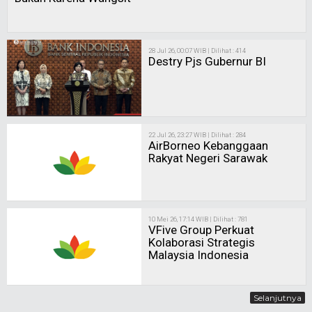
28 Jul 26, 00:07 WIB | Dilihat : 414
Destry Pjs Gubernur BI
22 Jul 26, 23:27 WIB | Dilihat : 284
AirBorneo Kebanggaan
Rakyat Negeri Sarawak
10 Mei 26, 17:14 WIB | Dilihat : 781
VFive Group Perkuat
Kolaborasi Strategis
Malaysia Indonesia
Selanjutnya