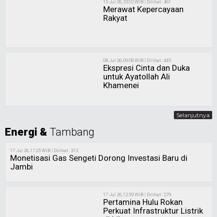
15 Jul 26, 23:02 WIB | Dilihat : 461
Merawat Kepercayaan
Rakyat
08 Jul 26, 09:08 WIB | Dilihat : 445
Ekspresi Cinta dan Duka
untuk Ayatollah Ali
Khamenei
Selanjutnya
Energi &
Tambang
17 Jul 26, 17:25 WIB | Dilihat : 313
Monetisasi Gas Sengeti Dorong Investasi Baru di
Jambi
17 Jul 26, 12:59 WIB | Dilihat : 279
Pertamina Hulu Rokan
Perkuat Infrastruktur Listrik