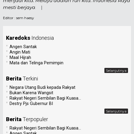
menjadi kita. Melayu adalah ruh kita. Indonesia Raya
mesti berjaya
.
|
Editor :
sem haesy
Karedoks
Indonesia
•
Angen Santak
•
Angin Mati
•
Maal Hijrah
•
Mata dan Telinga Pemimpin
Selanjutnya
Berita
Terkini
•
Negara Utang Budi kepada Rakyat
•
Bukan Karena Wangsit
•
Rakyat Negeri Sembilan Bagi Kuasa...
•
Destry Pjs Gubernur BI
Selanjutnya
Berita
Terpopuler
•
Rakyat Negeri Sembilan Bagi Kuasa...
•
Angen Santak