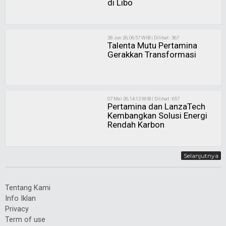
di Libo
28 Jun 26, 06:57 WIB | Dilihat : 367
Talenta Mutu Pertamina
Gerakkan Transformasi
07 Mei 26, 14:12 WIB | Dilihat : 657
Pertamina dan LanzaTech
Kembangkan Solusi Energi
Rendah Karbon
Selanjutnya
Tentang Kami
Info Iklan
Privacy
Term of use