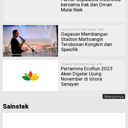
bersama Irak dan Oman
Mulai Naik
22 Nov 23, 17:31 WIB | Dilihat : 3920
Gagasan Membangun
Stadion Mattoangin
Terobosan Kongkrit dan
Spesifik
10 Okt 23, 10:22 WIB | Dilihat : 4326
Pertamina EcoRun 2023
Akan Digelar Ujung
November di Istora
Senayan
Selanjutnya
Sainstek