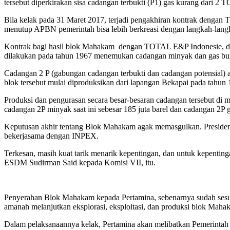
tersebut diperkirakan sisa cadangan terbukti (P1) gas kurang dari 2 T
Bila kelak pada 31 Maret 2017, terjadi pengakhiran kontrak dengan 
menutup APBN pemerintah bisa lebih berkreasi dengan langkah-langk
Kontrak bagi hasil blok Mahakam dengan TOTAL E&P Indonesie, dita
dilakukan pada tahun 1967 menemukan cadangan minyak dan gas bu
Cadangan 2 P (gabungan cadangan terbukti dan cadangan potensial) aw
blok tersebut mulai diproduksikan dari lapangan Bekapai pada tahun
Produksi dan pengurasan secara besar-besaran cadangan tersebut di m
cadangan 2P minyak saat ini sebesar 185 juta barel dan cadangan 2P 
Keputusan akhir tentang Blok Mahakam agak memasgulkan. Presiden
bekerjasama dengan INPEX.
Terkesan, masih kuat tarik menarik kepentingan, dan untuk kepentinga
ESDM Sudirman Said kepada Komisi VII, itu.
Penyerahan Blok Mahakam kepada Pertamina, sebenarnya sudah sesu
amanah melanjutkan eksplorasi, eksploitasi, dan produksi blok Maha
Dalam pelaksanaannya kelak, Pertamina akan melibatkan Pemerintah P