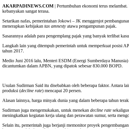
AKARPADINEWS.COM
| Pertumbuhan ekonomi terus melambat. 
kebanyakan sangat terasa.
Setarikan nafas, pemerintahan Jokowi – JK menggenjot pembangunan i
menerapkan kebijakan
tax amnesty
atawa pengampunan pajak.
Sasarannya adalah para pengemplang pajak yang banyak terlibat kasu
Langkah lain yang ditempuh pemerintah untuk memperkuat posisi APB
tahun 2017.
Medio Juni 2016 lalu, Menteri ESDM (Energi Sumberdaya Manusia) Su
dicantumkan dalam APBN, yang dipatok sebesar 830.000 BOPD.
Usulan Sudirman Said itu disebabkan oleh beberapa faktor. Antara lai
produksi (
decline rate
) mencapai 20 persen.
Alasan lainnya, harga minyak dunia yang dalam beberapa tahun terakh
Sudirman juga mengemukakan, untuk menekan
decline rate
sekaligus
meningkatkan kegiatan kerja ulang dan perawatan sumur, serta mengopt
Selain itu, pemerintah juga berjanji memonitor proyek pengembanga