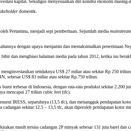
vestasi kapital. Sekaligus menyesuaikan diri kondisi ekonomi masing-
takeholder
domestik.
 oleh Pertamina, menjadi sepi pemberitaan. Sejumlah media
mainstrea
t kaitannya dengan upaya menjamin dan memaksimalkan penerimaan Ne
ibir dan menghiasi halaman media pada tahun 2012, ketika isu bera
menginvestasikan setidaknya US$ 27 miliar atau sekitar Rp 250 trili
, sebesar US$ 83 miliar atau sekitar Rp.750 triliun.
mi terbesar di Indonesia, dengan rata-rata produksi sekitar 2.200 ju
mencapai 27 triliun cubic feet (tfc).
nurut IRESS, separuhnya (13,5 tfc), dan menangguk pendapatan kotor
a cadangan sekitar 12,5 – 13,5 tfc, akan diperoleh pendapatan kotor mi
kirakan masih tersisa cadangan 2P minyak sebesar 131 juta barel dan