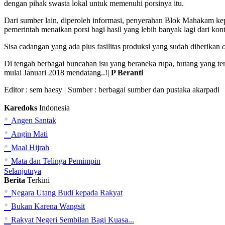
dengan pihak swasta lokal untuk memenuhi porsinya itu.
Dari sumber lain, diperoleh informasi, penyerahan Blok Mahakam k
pemerintah menaikan porsi bagi hasil yang lebih banyak lagi dari ko
Sisa cadangan yang ada plus fasilitas produksi yang sudah diberikan
Di tengah berbagai buncahan isu yang beraneka rupa, hutang yang te
mulai Januari 2018 mendatang..!|
P Beranti
Editor :
sem haesy
| Sumber : berbagai sumber dan pustaka akarpadi
Karedoks
Indonesia
•
Angen Santak
•
Angin Mati
•
Maal Hijrah
•
Mata dan Telinga Pemimpin
Selanjutnya
Berita
Terkini
•
Negara Utang Budi kepada Rakyat
•
Bukan Karena Wangsit
•
Rakyat Negeri Sembilan Bagi Kuasa...