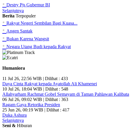
•
Destry Pjs Gubernur BI
Selanjutnya
Berita
Terpopuler
•
Rakyat Negeri Sembilan Bagi Kuasa...
•
Angen Santak
•
Bukan Karena Wangsit
•
Negara Utang Budi kepada Rakyat
Humaniora
11 Jul 26, 22:56 WIB | Dilihat : 433
Daya Cinta Rakyat kepada Ayatollah Ali Khamenei
10 Jul 26, 18:04 WIB | Dilihat : 548
Allahyarham Rachmat Gobel Semayam di Taman Pahlawan Kalibata
06 Jul 26, 09:02 WIB | Dilihat : 363
Ragam Gaya Retorika Presiden
25 Jun 26, 00:19 WIB | Dilihat : 417
Duka Ashura
Selanjutnya
Seni &
Hiburan