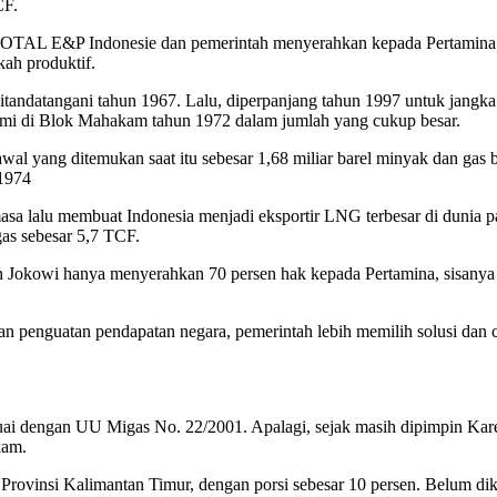
CF.
TOTAL E&P Indonesie dan pemerintah menyerahkan kepada Pertamina unt
ah produktif.
ndatangani tahun 1967. Lalu, diperpanjang tahun 1997 untuk jangka 
mi di Blok Mahakam tahun 1972 dalam jumlah yang cukup besar.
al yang ditemukan saat itu sebesar 1,68 miliar barel minyak dan gas 
 1974
asa lalu membuat Indonesia menjadi eksportir LNG terbesar di dunia p
gas sebesar 5,7 TCF.
 Jokowi hanya menyerahkan 70 persen hak kepada Pertamina, sisany
n penguatan pendapatan negara, pemerintah lebih memilih solusi dan car
ai dengan UU Migas No. 22/2001. Apalagi, sejak masih dipimpin Kar
kam.
rovinsi Kalimantan Timur, dengan porsi sebesar 10 persen. Belum dike