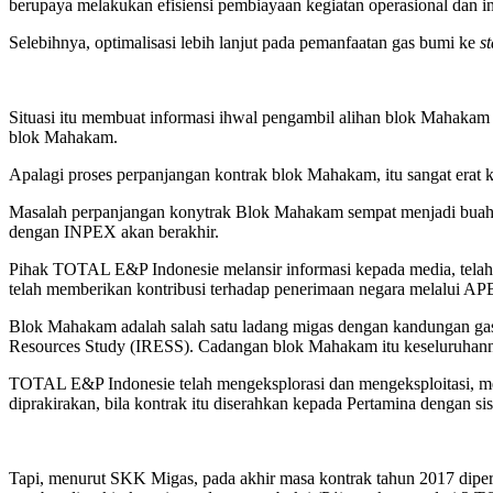
berupaya melakukan efisiensi pembiayaan kegiatan operasional dan in
Selebihnya, optimalisasi lebih lanjut pada pemanfaatan gas bumi ke
s
Situasi itu membuat informasi ihwal pengambil alihan blok Mahakam
blok Mahakam.
Apalagi proses perpanjangan kontrak blok Mahakam, itu sangat era
Masalah perpanjangan konytrak Blok Mahakam sempat menjadi buah b
dengan INPEX akan berakhir.
Pihak TOTAL E&P Indonesie melansir informasi kepada media, telah 
telah memberikan kontribusi terhadap penerimaan negara melalui APBN
Blok Mahakam adalah salah satu ladang migas dengan kandungan gas bu
Resources Study (IRESS). Cadangan blok Mahakam itu keseluruhannya 
TOTAL E&P Indonesie telah mengeksplorasi dan mengeksploitasi, me
diprakirakan, bila kontrak itu diserahkan kepada Pertamina dengan sis
Tapi, menurut SKK Migas, pada akhir masa kontrak tahun 2017 diper