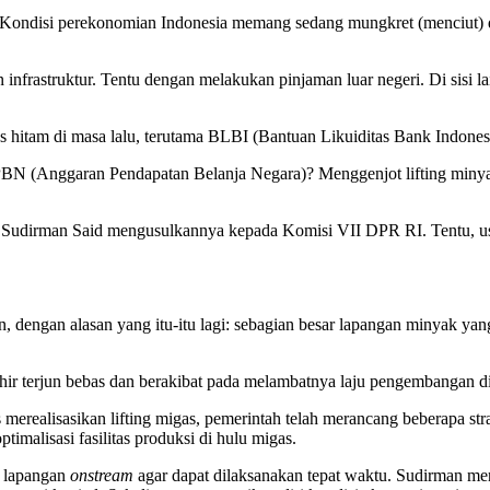
Kondisi perekonomian Indonesia memang sedang mungkret (menciut) d
nfrastruktur. Tentu dengan melakukan pinjaman luar negeri. Di sisi l
s hitam di masa lalu, terutama BLBI (Bantuan Likuiditas Bank Indones
N (Anggaran Pendapatan Belanja Negara)? Menggenjot lifting minyak 
dirman Said mengusulkannya kepada Komisi VII DPR RI. Tentu, usulan
n, dengan alasan yang itu-itu lagi: sebagian besar lapangan minyak ya
ir terjun bebas dan berakibat pada melambatnya laju pengembangan di l
 merealisasikan lifting migas, pemerintah telah merancang beberapa st
imalisasi fasilitas produksi di hulu migas.
n lapangan
onstream
agar dapat dilaksanakan tepat waktu. Sudirman m