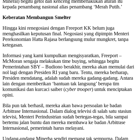
Mineral) begitu getol dan kenceng memberlakukan aturan itu
kepada penambang nasional alias penambang ‘Merah Putih.’
Keberatan Membangun Smelter
Hingga kini renegosiasi dengan Freeport KK belum juga
menghasilkan keputusan final. Negosiasi yang dipimpin Menteri
Perekonomian Hatta Rajasa berlangsung mulur mungkret, tanpa
ketegasan.
Informasi yang kami kumpulkan mengisyaratkan, Freeport –
McMoran sengaja melakukan time buying, sehingga begitu
Pemerintahan SBY – Budiono berakhir, mereka akan memulai dari
nol lagi dengan Presiden RI yang baru. Tentu, mereka berharap,
Presiden mendatang, adalah sudah mereka gadang-gadang. Antara
lain dengan memberikan ‘bantuan tak langsung’ berupa tim
komunikasi dan kurcaci saiber (
cyber trooper
) untuk menciptakan
opini.
Bila pun tak berhasil, mereka akan bawa persoalan ke badan
Arbitrase Internasional. Dalam dialog televisi di salah satu stasiun
televisi, Menteri Perindustrian sudah bertegas-tegas, bila sampai
bertemu jalan buntu dan mereka membawa ke badan Arbitrase
Internasional, pemerintah harus melayani.
Undang-undang Minerba sendiri memang tak sempurna. Dalam