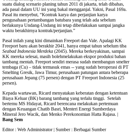
suatu dialog scenario planing tahun 2011 di jakarta, telah dibahas,
ada pasal dalam UU ini yang bakal mengganjal. Yakni, Pasal 169a.
Pasal itu menyebut, “Kontrak karya dan perjanjian karya
pengusahaan pertambangan batubara yang telah ada sebelum
berlakunya Undang-Undang ini tetap diberlakukan sampai jangka
waktu berakhirnya kontrak/perjanjian.”
Pasal inilah yang kini dimainkan Freeport dan Vale. Apalagi KK
Freeport baru akan berakhir 2041, hanya empat tahun sebelum tiba
Seabad Indonesia Merdeka
(2045). Mereka berkeyakinan, sampai
KK mereka selesai, masih bolehmelakukan ekspor produksi bahan
tambang mentah. Freeport sendiri merasa sudah membangun smelter
tembaga (Cu) – tidak termasuk emas -- yang sudah beroperasi di PT
Smelting Gresik, Jawa Timur, perusahaan patungan antara beberapa
perusahaan Jepang (75 persen) dengan PT Freeport Indonesia (25
persen).
Kepada wartawan, Ricard menyatakan keberatan dengan ketentuan
Biaya Keluar (BK) barang tambang yang terlalu tinggi. Setelah
bertemu MS Hidayat, Ricard berencana melakukan pertemuan
dengan Keuangan Chatib Basri, Menteri Energi Sumberdaya
Mineral Jero Wacik, dan Menko Perekonomian Hatta Rajasa. |
Bang Sem
Editor :
Web Administrator
| Sumber : Berbagai Sumber