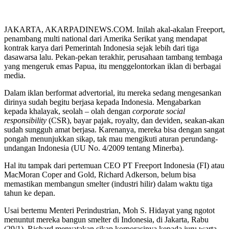
JAKARTA, AKARPADINEWS.COM. Inilah akal-akalan Freeport,
penambang multi national dari Amerika Serikat yang mendapat
kontrak karya dari Pemerintah Indonesia sejak lebih dari tiga
dasawarsa lalu. Pekan-pekan terakhir, perusahaan tambang tembaga
yang mengeruk emas Papua, itu menggelontorkan iklan di berbagai
media.
Dalam iklan berformat advertorial, itu mereka sedang mengesankan
dirinya sudah begitu berjasa kepada Indonesia. Mengabarkan
kepada khalayak, seolah – olah dengan
corporate social
responsibility
(CSR), bayar pajak, royalty, dan deviden, seakan-akan
sudah sungguh amat berjasa. Karenanya, mereka bisa dengan sangat
pongah menunjukkan sikap, tak mau mengikuti aturan perundang-
undangan Indonesia (UU No. 4/2009 tentang Minerba).
Hal itu tampak dari pertemuan CEO PT Freeport Indonesia (FI) atau
MacMoran Coper and Gold,
Richard Adkerson
, belum bisa
memastikan membangun smelter (industri hilir) dalam waktu tiga
tahun ke depan.
Usai bertemu Menteri Perindustrian, Moh S. Hidayat yang ngotot
menuntut mereka bangun smelter di Indonesia, di Jakarta, Rabu
(29/1), Richard menyatakan sikap korporasinya kepada juru warta.