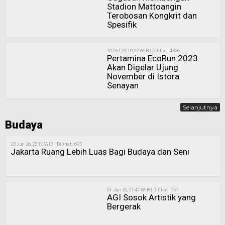
Stadion Mattoangin
Terobosan Kongkrit dan
Spesifik
10 Okt 23, 10:22 WIB | Dilihat : 4326
Pertamina EcoRun 2023
Akan Digelar Ujung
November di Istora
Senayan
Selanjutnya
Budaya
23 Jun 26, 22:10 WIB | Dilihat : 693
Jakarta Ruang Lebih Luas Bagi Budaya dan Seni
01 Jun 26, 21:47 WIB | Dilihat : 657
AGI Sosok Artistik yang
Bergerak