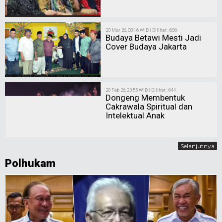
20 Mar 26, 08:16 WIB | Dilihat : 606
Budaya Betawi Mesti Jadi
Cover Budaya Jakarta
20 Feb 26, 23:55 WIB | Dilihat : 644
Dongeng Membentuk
Cakrawala Spiritual dan
Intelektual Anak
Selanjutnya
Polhukam