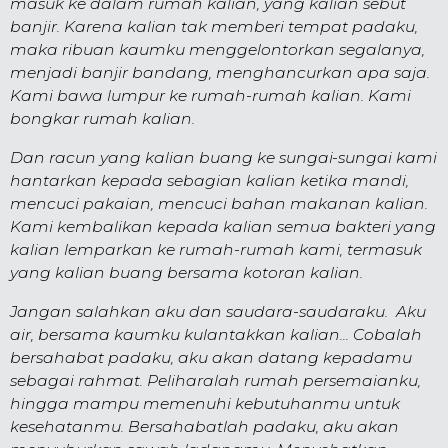
masuk ke dalam rumah kali­an, yang kalian sebut
banjir. Karena kalian tak mem­beri tempat padaku,
maka ribuan kaumku meng­gelon­torkan segalanya,
menjadi banjir bandang, meng­hancur­kan apa saja.
Kami bawa lumpur ke rumah-rumah kalian. Kami
bongkar rumah kalian.
Dan racun yang kalian buang ke sungai-sungai kami
hantarkan kepada sebagian kalian ketika mandi,
men­cuci pakaian, mencuci bahan makanan kalian.
Kami kembalikan kepada kalian semua bakteri yang
kalian lemparkan ke rumah-rumah kami, termasuk
yang kali­an buang bersama kotoran kalian.
Jangan salahkan aku dan saudara-saudaraku. Aku
air, bersama kaumku kulantakkan kali­an... Cobalah
ber­sahabat padaku, aku akan datang kepadamu
sebagai rahmat. Peliharalah rumah persemaianku,
hingga mampu me­menuhi kebutuhanmu untuk
kesehatanmu. Bersahabatlah padaku, aku akan