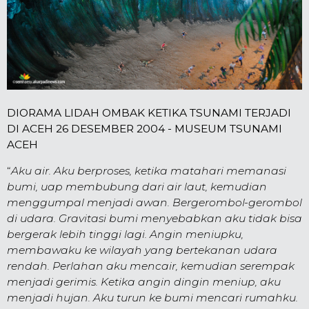
DIORAMA LIDAH OMBAK KETIKA TSUNAMI TERJADI
DI ACEH 26 DESEMBER 2004 - MUSEUM TSUNAMI
ACEH
“
Aku air. Aku berproses, ketika matahari me­manasi
bumi, uap membubung dari air laut, kemu­dian
meng­gumpal menjadi awan. Ber­gerombol-gerombol
di udara. Gravitasi bumi menyebabkan aku tidak bisa
ber­gerak lebih tinggi lagi. Angin me­niupku,
membawaku ke wila­yah yang bertekanan udara
rendah. Per­lahan aku men­cair, kemudian se­rempak
men­jadi gerimis. Ke­tika angin dingin me­niup, aku
menjadi hujan. Aku turun ke bumi men­cari rumahku.