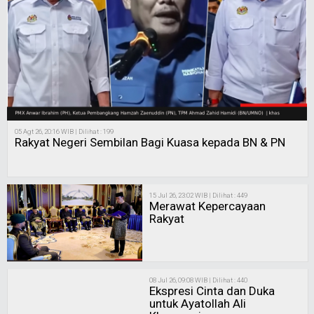
05 Agt 26, 20:16 WIB | Dilihat : 199
Rakyat Negeri Sembilan Bagi Kuasa kepada BN & PN
15 Jul 26, 23:02 WIB | Dilihat : 449
Merawat Kepercayaan
Rakyat
08 Jul 26, 09:08 WIB | Dilihat : 440
Ekspresi Cinta dan Duka
untuk Ayatollah Ali