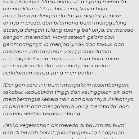
saat birahinya. Maka gemuruh air yang memadai
ditundukkan oleh bobot bumi; ketika bumi
menekannya dengan dadanya, gejolak pancar­
annya mereda; dan bila­mana bumi meng­gulung
atasnya dengan tulang-tulang bahunya, air mereda
dengan me­rendah. Maka setelah gelora dari
gelombangnya, ia menjadi jinak dan takluk, dan
menjadi suatu tawanan yang patuh dalam
belenggu kehinaannya, sementara bumi mem­
bentang­kan diri dan menjadi padat dalam
kedalaman air­nya yang membadai.
(Dengan cara ini) bumi mengakhiri kesom­bong­an,
takabur, kedudukan tinggi dan ke­unggulan air, dan
memberangus keberani­an dari alirannya. Akibat­nya,
ia berhenti dari mengalir­nya yang mem­badai dan
mereda setelah bergelombang.
Ketika kegelisahan air mereda di bawah sisi bumi,
dan di bawah bobot gunung-gunung tinggi dan