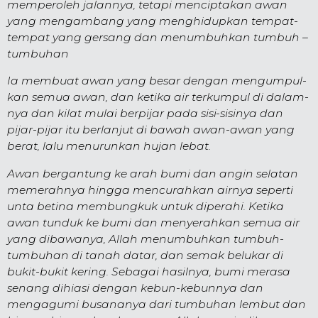
memperoleh jalan­nya, tetapi mencipta­kan awan
yang mengambang yang meng­hidup­kan tempat-
tempat yang gersang dan menumbuh­kan tumbuh –
tumbuh­an
Ia membuat awan yang besar dengan me­ngum­pul­
kan semua awan, dan ketika air terkumpul di dalam­
nya dan kilat mulai berpijar pada sisi-sisinya dan
pijar-pijar itu berlanjut di bawah awan-awan yang
berat, lalu menurunkan hujan lebat.
Awan bergantung ke arah bumi dan angin selatan
memerahnya hingga mencurah­kan air­nya seperti
unta betina membungkuk untuk di­perahi. Ketika
awan tunduk ke bumi dan me­nyerah­kan semua air
yang di­bawanya, Allah menumbuhkan tumbuh-
tumbuh­an di tanah datar, dan semak belukar di
bukit-bukit kering. Sebagai hasilnya, bumi merasa
senang dihiasi dengan kebun-kebun­nya dan
mengagumi busananya dari tumbuh­an lembut dan