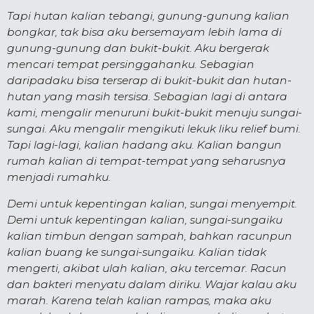
Tapi hutan kalian tebangi, gunung-gunung kalian
bongkar, tak bisa aku bersemayam lebih lama di
gunung-gunung dan bukit-bukit. Aku ber­gerak
mencari tempat persinggahanku. Se­bagian
daripadaku bisa ter­serap di bukit-bukit dan hutan-
hutan yang masih ter­sisa. Se­bagian lagi di antara
kami, mengalir menuruni bukit-bukit menuju sungai-
sungai. Aku meng­alir meng­ikuti lekuk liku relief bumi.
Tapi lagi-lagi, kalian hadang aku. Kalian bangun
rumah kalian di tempat-tempat yang seharusnya
men­jadi rumahku.
Demi untuk kepentingan kalian, sungai me­nyempit.
Demi untuk kepentingan kalian, sungai-sungai­ku
kalian timbun dengan sampah, bahkan racunpun
kalian buang ke sungai-sungaiku. Kalian tidak
mengerti, akibat ulah kalian, aku tercemar. Racun
dan bakteri menyatu dalam diriku. Wajar kalau aku
marah. Karena telah kalian rampas, maka aku