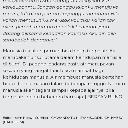
menyubur­kan sawah ladangmu. Menyehatkan
kehidup­anmu. Jangan ganggu jalanku menuju ke
muara, tak akan pernah kuganggu rumahmu. Bila
kalian memusuhiku, merusak kaumku, kalian tak
akan pernah mampu menolak bencana yang
datang bersama kehadiran kaumku. Aku air.. ber­
sahabat­lah denganku
.”
Manusia tak akan pernah bisa hidup tanpa air. Air
me­rupakan unsur utama dalam kehidupan manusia
di bumi. Di padang-padang pasir, air me­rupakan
sesuatu yang sangat luar biasa manfaat bagi
kehidupan manusia. Air membuat manusia bertahan
hidup tanpa makan dalam beberapa minggu. Namun
manusia akan segera sampai ke­pada ajalnya, bila
tanpa air, dalam beberapa hari saja. | BERSAMBUNG
Editor :
sem haesy
| Sumber : CAWANDATU N. SYAMSUDDIN CH. HAESY
(BANG SEM)