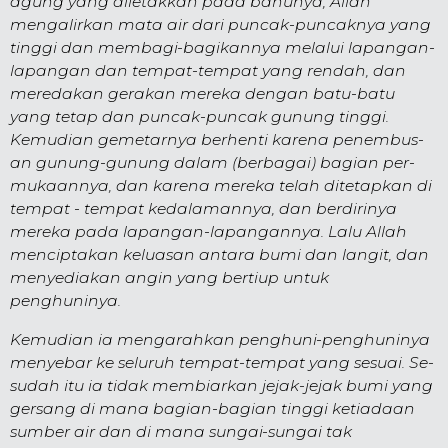
agung yang diletakkan pada bahu­nya, Allah
mengalirkan mata air dari puncak-puncaknya yang
tinggi dan mem­bagi-bagikan­nya melalui lapangan-
lapangan dan tempat-tempat yang rendah, dan
me­redakan gerakan mereka dengan batu-batu
yang tetap dan puncak-puncak gunung tinggi.
Kemudian gemetarnya berhenti karena pe­nembus­
an gunung-gunung dalam (berbagai) bagian per­
mukaan­nya, dan karena mereka telah di­tetap­kan di
tempat - tempat kedalamannya, dan berdiri­nya
mereka pada lapangan-lapangan­nya. Lalu Allah
menciptakan ke­luasan antara bumi dan langit, dan
me­nyediakan angin yang bertiup untuk
penghuninya.
Ke­mudian ia meng­arahkan penghuni-peng­huni­nya
menyebar ke se­luruh tempat-tempat yang sesuai. Se­
sudah itu ia tidak membiarkan jejak-jejak bumi yang
gersang di mana bagi­an-bagian tinggi ketiadaan
sumber air dan di mana sungai-sungai tak