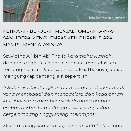
KETIKA AIR BERUBAH MENJADI OMBAK GANAS
SAMUDERA MENGHEMPAS KEHIDUPAN, SIAPA
MAMPU MENGATASINYA?
Sayyidina Ali bin Abi Thalib
karamahu wajhah
,
dengan sangat fasih dan cendekia, menjelaskan
tentang hal itu. Pada salah satu khutbah­nya, beliau
mengungkap tentang air, seperti ini:
“Allah mem­bentangkan bumi pada ombak-ombak
yang mem­badai dan menggelora dan kedalaman
laut-laut yang membengkak di mana ombak-
ombak ber­benturan dengan se­samanya dan
bergelombang tinggi saling me­lompati.
Mereka mengeluar­kan uap seperti unta betina pada