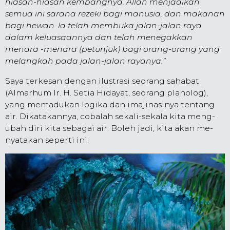
hiasan-hiasan kembangnya. Allah men­jadikan
semua ini sarana rezeki bagi manusia, dan makan­an
bagi hewan. la telah membuka jalan-jalan raya
dalam keluasaannya dan telah me­negakkan
menara -menara (pe­tunjuk) bagi orang-orang yang
melangkah pada jalan-jalan rayanya.”
Saya terkesan dengan ilustrasi seorang sahabat
(Almarhum Ir. H. Setia Hidayat, seorang planolog),
yang memadukan logika dan imajinasinya tentang
air. Dikatakannya, cobalah sekali-sekala kita meng­
ubah diri kita sebagai air. Boleh jadi, kita akan me­
nyatakan seperti ini: