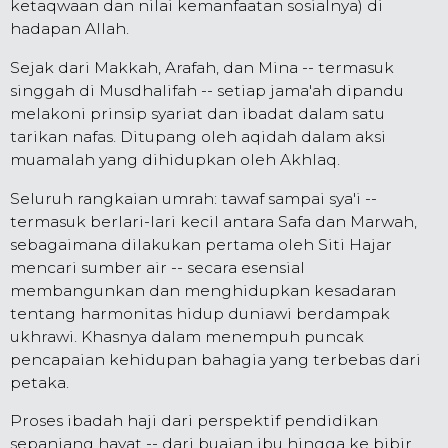
ketaqwaan dan nilai kemanfaatan sosialnya) di
hadapan Allah.
Sejak dari Makkah, Arafah, dan Mina -- termasuk
singgah di Musdhalifah -- setiap jama'ah dipandu
melakoni prinsip syariat dan ibadat dalam satu
tarikan nafas. Ditupang oleh aqidah dalam aksi
muamalah yang dihidupkan oleh Akhlaq.
Seluruh rangkaian umrah: tawaf sampai sya'i --
termasuk berlari-lari kecil antara Safa dan Marwah,
sebagaimana dilakukan pertama oleh Siti Hajar
mencari sumber air -- secara esensial
membangunkan dan menghidupkan kesadaran
tentang harmonitas hidup duniawi berdampak
ukhrawi. Khasnya dalam menempuh puncak
pencapaian kehidupan bahagia yang terbebas dari
petaka.
Proses ibadah haji dari perspektif pendidikan
sepanjang hayat -- dari buaian ibu hingga ke bibir