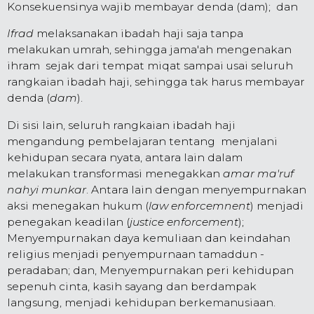
Konsekuensinya wajib membayar denda (dam); dan
Ifrad
melaksanakan ibadah haji saja tanpa
melakukan umrah, sehingga jama'ah mengenakan
ihram sejak dari tempat miqat sampai usai seluruh
rangkaian ibadah haji, sehingga tak harus membayar
denda (
dam
).
Di sisi lain, seluruh rangkaian ibadah haji
mengandung pembelajaran tentang menjalani
kehidupan secara nyata, antara lain dalam
melakukan transformasi menegakkan
amar ma'ruf
nahyi munkar
. Antara lain dengan menyempurnakan
aksi menegakan hukum (
law enforcemnent
) menjadi
penegakan keadilan (
justice enforcement
);
Menyempurnakan daya kemuliaan dan keindahan
religius menjadi penyempurnaan tamaddun -
peradaban; dan, Menyempurnakan peri kehidupan
sepenuh cinta, kasih sayang dan berdampak
langsung, menjadi kehidupan berkemanusiaan.