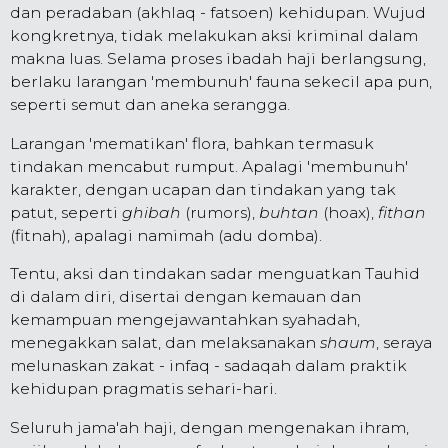
dan peradaban (akhlaq - fatsoen) kehidupan. Wujud
kongkretnya, tidak melakukan aksi kriminal dalam
makna luas. Selama proses ibadah haji berlangsung,
berlaku larangan 'membunuh' fauna sekecil apa pun,
seperti semut dan aneka serangga.
Larangan 'mematikan' flora, bahkan termasuk
tindakan mencabut rumput. Apalagi 'membunuh'
karakter, dengan ucapan dan tindakan yang tak
patut, seperti
ghibah
(rumors),
buhtan
(hoax),
fithan
(fitnah), apalagi namimah (adu domba).
Tentu, aksi dan tindakan sadar menguatkan Tauhid
di dalam diri, disertai dengan kemauan dan
kemampuan mengejawantahkan syahadah,
menegakkan salat, dan melaksanakan
shaum
, seraya
melunaskan zakat - infaq - sadaqah dalam praktik
kehidupan pragmatis sehari-hari.
Seluruh jama'ah haji, dengan mengenakan ihram,