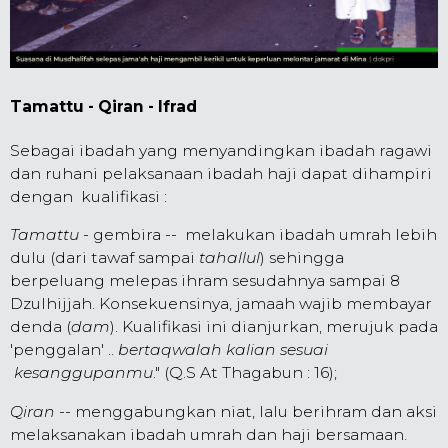
Tamattu - Qiran - Ifrad
Sebagai ibadah yang menyandingkan ibadah ragawi
dan ruhani pelaksanaan ibadah haji dapat dihampiri
dengan kualifikasi :
Tamattu
- gembira -- melakukan ibadah umrah lebih
dulu (dari tawaf sampai
tahallul
) sehingga
berpeluang melepas ihram sesudahnya sampai 8
Dzulhijjah. Konsekuensinya, jamaah wajib membayar
denda (
dam
). Kualifikasi ini dianjurkan, merujuk pada
'penggalan' ..
bertaqwalah kalian sesuai
kesanggupanmu
." (Q.S At Thagabun : 16);
Qiran
-- menggabungkan niat, lalu berihram dan aksi
melaksanakan ibadah umrah dan haji bersamaan.