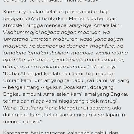
Karenanya dalam seluruh proses ibadah haji,
beragam do'a dihantarkan. Menembus berlapis
atmosfer hingga mencapai arasy-Nya. Antara lain:
"
Allahummaj’al hajjana hajjan mabru
an, wa
‘umrotana ‘umrotan
mabruran, wasa’ yana sa’yan
masykuro, wa dza
nbanaa dzanban maghfuro, wa
‘amalana ‘amalan sholihan maqbula, watija rotana
tijaarotan lan tabuur, yaa ‘aalima maa fis shuduur,
akhrijna mina dzulumaati ilannuur
.” Maknanya,
“Duhai Allah, jadikanlah haji kami, haji mabrur.
Umrah kami, umrah yang terkabul, sa’i kami, sa'i yang
-- bergelimang -- syukur. Dosa kami, dosa yang
Engkau ampuni. Amal saleh kami, amal yang Engkau
terima dan niaga kami niaga yang tidak merugi.
Wahai Dzat Yang Maha Mengetahui apa yang ada
dalam hati kami, keluarkan kami dari kegelapan ini
menuju cahaya.”
Karenanya, batin tergetar kala takbir, tahlil dan