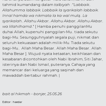
tahmid kumandang dalam
talbiyah
: "
Labbaik..
Allahumma labbaik. Labbaik la syarikalah labbaik.
Innal hamda wa nikmata la ka wal mulq.. La
syarikalah.. Allahu Akbar.. Allahu Akbar.. Allahu Akbar..
wa lillahilhamd
.." [ Hamba penuhi panggilanMu
duhai Allah, kupenuhi panggilan-Mu.. tiada sekutu
bagi-Mu. Sesungguhnyalah segala puji, nikmat dan
seluruh kekuasaan adalah milik-Mu. Tiada sekutu
bagi-Mu.. Allah Maha Besar.. Allah Maha Besar.. Allah
Maha Besar ]. Wujud nyata ketaatan, keikhlasan dan
kesabaran dicontohkan oleh Nabi Ibrahim, Siti Jahar,
isterinya dan Nabi Ismail, puteranya. Cahaya yang
memancar dari keluarga yang saqinah dan
mawaddah bertabur rahmah. |
bait al hikmah - bonjer, 25.05.26
Editor :
haedar