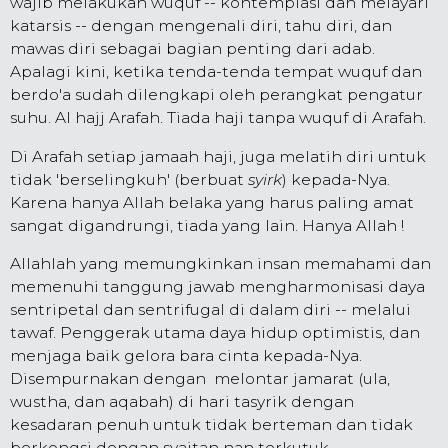
wajib melakukan wuquf -- kontemplasi dan melayari
katarsis -- dengan mengenali diri, tahu diri, dan
mawas diri sebagai bagian penting dari adab.
Apalagi kini, ketika tenda-tenda tempat wuquf dan
berdo'a sudah dilengkapi oleh perangkat pengatur
suhu. Al hajj Arafah. Tiada haji tanpa wuquf di Arafah.
Di Arafah setiap jamaah haji, juga melatih diri untuk
tidak 'berselingkuh' (berbuat
syirk
) kepada-Nya.
Karena hanya Allah belaka yang harus paling amat
sangat digandrungi, tiada yang lain. Hanya Allah !
Allahlah yang memungkinkan insan memahami dan
memenuhi tanggung jawab mengharmonisasi daya
sentripetal dan sentrifugal di dalam diri -- melalui
tawaf. Penggerak utama daya hidup optimistis, dan
menjaga baik gelora bara cinta kepada-Nya.
Disempurnakan dengan melontar jamarat (ula,
wustha, dan aqabah) di hari tasyrik dengan
kesadaran penuh untuk tidak berteman dan tidak
berkongsi dengan syaitan nan terkutuk.