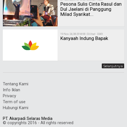
16 Feb 26, 12:32 WIB | Dilihat : 1117
Sulis Hidupkan Ghirah dan Gairah Mahabbah Lewat
Single Terbaru
16 Nov 25, 10:19 WIB | Dilihat : 1203
Hazieq Rosebi Berjenaka
dengan Nurlela
07 Nov 25, 07:37 WIB | Dilihat : 1289
Pesona Sulis Cinta Rasul dan
Dul Jaelani di Panggung
Milad Syarikat...
19 Nov 24, 08:29 WIB | Dilihat : 3349
Kanyaah Indung Bapak