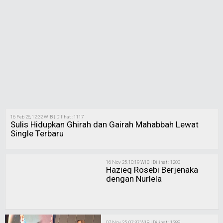
20 Feb 26, 23:55 WIB | Dilihat : 646
Dongeng Membentuk
Cakrawala Spiritual dan
Intelektual Anak
Selanjutnya
Seni &
Hiburan