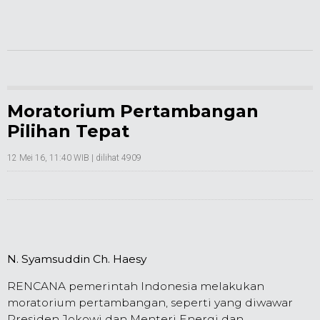
Moratorium Pertambangan
Pilihan Tepat
12 Mei 16, 11:40 WIB
| dilihat 4909
N. Syamsuddin Ch. Haesy
RENCANA pemerintah Indonesia melakukan
moratorium pertambangan, seperti yang diwawar
Presiden Jokowi dan Menteri Energi dan