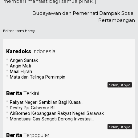
memberi manfaat bagi semua pihak. |
Budayawan dan Pemerhati Dampak Sosial
Pertambangan
Editor :
sem haesy
Karedoks
Indonesia
•
Angen Santak
•
Angin Mati
•
Maal Hijrah
•
Mata dan Telinga Pemimpin
Selanjutnya
Berita
Terkini
•
Rakyat Negeri Sembilan Bagi Kuasa...
•
Destry Pjs Gubernur BI
•
AirBorneo Kebanggaan Rakyat Negeri Sarawak
•
Monetisasi Gas Sengeti Dorong Investasi...
Selanjutnya
Berita
Terpopuler