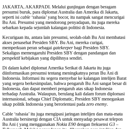
JAKARTA, AKARPADI. Melalui gunjingan dengan beragam
presumsi buruk, para diplomat Australia dan Amerika di Jakarta,
seperti isi
cable
‘rahasia’ yang bocor, itu nampak sangat mencurigai
Bu Ani. Presumsi yang mendorong penyadapan, itu juga mereka
sebarkan kepada sejumlah kalangan politisi di Indonesia.
Kecurigaan itu, antara lain presumsi, seolah-olah Bu Ani membatasi
akses penasehat Presiden SBY. Bu Ani, mereka curigai,
memperkuan peran sebagai
gatekeeper
bagi Presiden SBY.
Sekaligus memengaruhi Presiden SBY dengan pandangan dan
perspektif kebijakan yang dipilihnya sendiri.
Di dalam kabel diplomat Amerika Serikat di Jakarta itu juga
diinformasikan presumsi tentang meningkatnya peran Bu Ani di
Indonesia. Informasi itu segera menyebar ke kalangan intelijen Barat
yang segera berkesimpulan, bahwa pengaruh Bu Ani sangat besar di
Indonesia, dan dapat memberi pengaruh atas sikap Indonesia
terhadap Australia. Walaupun, berulang kali dalam forum diplomasi
internasional, sebaga Chief Diplomatic, Presiden SBY menegaskan
sikap politik Indonesia yang berorientasi pada
zero enemy
.
Cable ‘rahasia’ itu juga mengipasi jaringan intelijen dan mata-mata
Australia bersinergi dengan CIA untuk menyadap pesawat telepon
Bu Ani ( yang menggunakan
Nokia E90
dengan frekuensi
G3 –