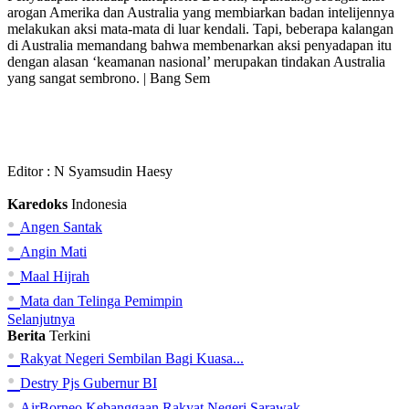
arogan Amerika dan Australia yang membiarkan badan intelijennya
melakukan aksi mata-mata di luar kendali. Tapi, beberapa kalangan
di Australia memandang bahwa membenarkan aksi penyadapan itu
dengan alasan ‘keamanan nasional’ merupakan tindakan Australia
yang sangat sembrono. | Bang Sem
Editor :
N Syamsudin Haesy
Karedoks
Indonesia
•
Angen Santak
•
Angin Mati
•
Maal Hijrah
•
Mata dan Telinga Pemimpin
Selanjutnya
Berita
Terkini
•
Rakyat Negeri Sembilan Bagi Kuasa...
•
Destry Pjs Gubernur BI
•
AirBorneo Kebanggaan Rakyat Negeri Sarawak