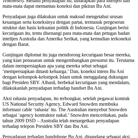
Telkomsel
). Melalui penyadapan itu, diharapkan para intelijen dan
mata-mata dapat memantau koneksi dan pikiran Bu Ani.
Penyadapan juga dilakukan untuk maksud mengetahui urusan
keuangan serta koneksinya dengan partai, termasuk pergeseran
struktur dan basis kekuatan politik di Indonesia. Gunjingan berisi
kecurigaan itu, tentu disenangi para mata-mata dan petugas badan
intelijen Australia dan Amerika Serikat, yang kemudian terkoneksi
dengan Barat.
Gunjingan diplomat itu juga mendorong kecurigaan besar mereka,
yang kian penasaran untuk mengembangkan presumsi itu. Terutama
dalam mempersiapkan apa yang mereka sebut sebagai
‘mempersiapkan dinasti keluarga.’ Dan, koneksi intens Bu Ani
dengan kelompok-kelompok Islam untuk menggalang dukungan
bagi Presiden SBY. Alhasil, berbekal kecurigaan yang mendalam,
dilakukanlah penyadapan terhadap handset Bu Ani.
Aksi rahasia penyadapan, itu terbongkar, setelah pegawai kontrak
US National Security Agency, Edward Snowden membuka
informasi cable ‘rahasia’ itu. The Australian menyebut Snowden
sebagai ‘agency kontraktor nakal.’ Snowden menceritakan, pada
tahun 2009 DSD – Australia telah menargetkan penyadapan
terhadap telepon Presiden SBY dan Ibu Ani.
Penyadapan terhadap handphone Bu Ani, dipandang sebagai aksi