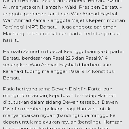
Disiplin Bersatu. Sekretaris Jenderal Bersatu, Azmin
Ali, menyatakan, Hamzah - Wakil Presiden Bersatu -
anggota parlemen Larut dan Wan Ahmad Fayshal
Wan Ahmad Kamal - anggota Majelis Kepemimpinan
Tertinggi (MPT) Bersatu - juga anggota parlemen
Machang, telah dipecat dari partai terhitung mulai
hari itu.
Hamzah Zainudin dipecat keanggotaannya di partai
Bersatu berdasarkan Pasal 22.5 dan Pasal 9.1.4,
sedangkan Wan Ahmad Fayshal diberhentikan
karena dituding melanggar Pasal 9.1.4 Konstitusi
Bersatu.
Pada hari yang sama Dewan Disiplin Partai pun
menginformasikan, keputusan terhadap Hamzah
diputuskan dalam sidang Dewan tersebut. Dewan
Disiplin memberi peluang bagi Hamzah untuk
menyampaikan rayuan (banding) dua minggu ke
depan untuk melakukan rayuan (banding). Hamzah
tak datang ketika dipanggil untuk menghadiri