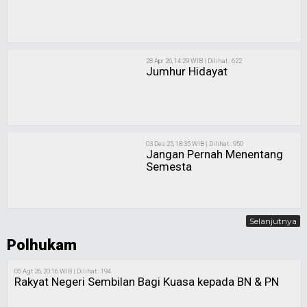
28 Apr 26, 14:29 WIB | Dilihat : 622
Jumhur Hidayat
03 Des 25, 18:35 WIB | Dilihat : 950
Jangan Pernah Menentang
Semesta
Selanjutnya
Polhukam
05 Agt 26, 20:16 WIB | Dilihat : 194
Rakyat Negeri Sembilan Bagi Kuasa kepada BN & PN