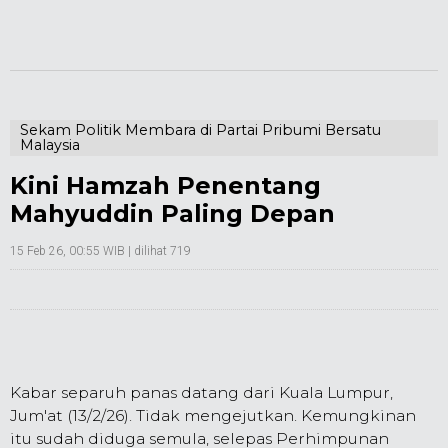
Sekam Politik Membara di Partai Pribumi Bersatu
Malaysia
Kini Hamzah Penentang
Mahyuddin Paling Depan
15 Feb 26, 00:55 WIB
| dilihat 719
Kabar separuh panas datang dari Kuala Lumpur,
Jum'at (13/2/26). Tidak mengejutkan. Kemungkinan
itu sudah diduga semula, selepas Perhimpunan