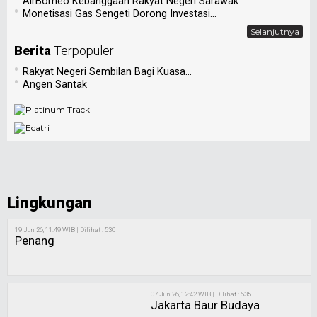
AirBorneo Kebanggaan Rakyat Negeri Sarawak
•
Monetisasi Gas Sengeti Dorong Investasi...
Selanjutnya
Berita
Terpopuler
•
Rakyat Negeri Sembilan Bagi Kuasa...
•
Angen Santak
Lingkungan
19 Jun 26, 11:49 WIB | Dilihat : 530
Penang
07 Jun 26, 12:42 WIB | Dilihat : 635
Jakarta Baur Budaya