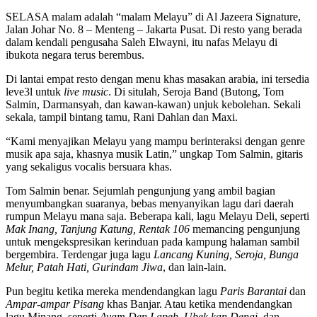
SELASA malam adalah “malam Melayu” di Al Jazeera Signature,
Jalan Johar No. 8 – Menteng – Jakarta Pusat. Di resto yang berada
dalam kendali pengusaha Saleh Elwayni, itu nafas Melayu di
ibukota negara terus berembus.
Di lantai empat resto dengan menu khas masakan arabia, ini tersedia
leve3l untuk
live music
. Di situlah, Seroja Band (Butong, Tom
Salmin, Darmansyah, dan kawan-kawan) unjuk kebolehan. Sekali
sekala, tampil bintang tamu, Rani Dahlan dan Maxi.
“Kami menyajikan Melayu yang mampu berinteraksi dengan genre
musik apa saja, khasnya musik Latin,” ungkap Tom Salmin, gitaris
yang sekaligus vocalis bersuara khas.
Tom Salmin benar. Sejumlah pengunjung yang ambil bagian
menyumbangkan suaranya, bebas menyanyikan lagu dari daerah
rumpun Melayu mana saja. Beberapa kali, lagu Melayu Deli, seperti
Mak Inang, Tanjung Katung, Rentak 106
memancing pengunjung
untuk mengekspresikan kerinduan pada kampung halaman sambil
bergembira. Terdengar juga lagu
Lancang Kuning, Seroja, Bunga
Melur, Patah Hati, Gurindam Jiwa
, dan lain-lain.
Pun begitu ketika mereka mendendangkan lagu
Paris Barantai
dan
Ampar-ampar Pisang
khas Banjar. Atau ketika mendendangkan
lagu Minang, seperti
Ayam Den Lapeh, Ubek kan Denai
, dan