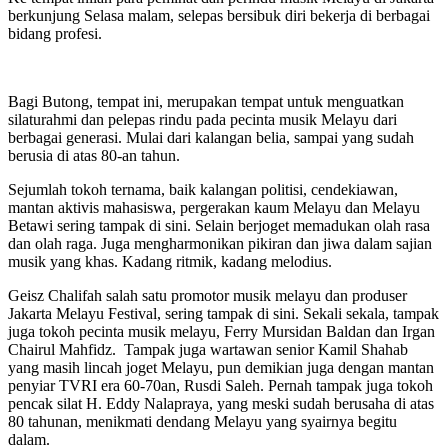
berkunjung Selasa malam, selepas bersibuk diri bekerja di berbagai
bidang profesi.
Bagi Butong, tempat ini, merupakan tempat untuk menguatkan
silaturahmi dan pelepas rindu pada pecinta musik Melayu dari
berbagai generasi. Mulai dari kalangan belia, sampai yang sudah
berusia di atas 80-an tahun.
Sejumlah tokoh ternama, baik kalangan politisi, cendekiawan,
mantan aktivis mahasiswa, pergerakan kaum Melayu dan Melayu
Betawi sering tampak di sini. Selain berjoget memadukan olah rasa
dan olah raga. Juga mengharmonikan pikiran dan jiwa dalam sajian
musik yang khas. Kadang ritmik, kadang melodius.
Geisz Chalifah salah satu promotor musik melayu dan produser
Jakarta Melayu Festival, sering tampak di sini. Sekali sekala, tampak
juga tokoh pecinta musik melayu, Ferry Mursidan Baldan dan Irgan
Chairul Mahfidz. Tampak juga wartawan senior Kamil Shahab
yang masih lincah joget Melayu, pun demikian juga dengan mantan
penyiar TVRI era 60-70an, Rusdi Saleh. Pernah tampak juga tokoh
pencak silat H. Eddy Nalapraya, yang meski sudah berusaha di atas
80 tahunan, menikmati dendang Melayu yang syairnya begitu
dalam.