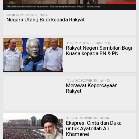
08 Agt 26, 19:13 WIB | Dilihat : 47
Negara Utang Budi kepada Rakyat
05 Agt 26, 20:16 WIB | Dilihat : 238
Rakyat Negeri Sembilan Bagi
Kuasa kepada BN & PN
15 Jul 26, 23:02 WIB | Dilihat : 455
Merawat Kepercayaan
Rakyat
08 Jul 26, 09:08 WIB | Dilihat : 444
Ekspresi Cinta dan Duka
untuk Ayatollah Ali
Khamenei