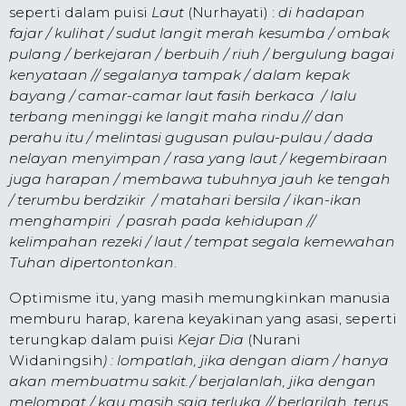
seperti dalam puisi
Laut
(Nurhayati) :
di hadapan
fajar
/
kulihat
/
sudut langit merah kesumba
/
ombak
pulang
/
berkejaran
/
berbuih
/
riuh
/
bergulung bagai
kenyataan
//
segalanya tampak
/
dalam kepak
bayang
/
camar-camar laut fasih berkaca
/
lalu
terbang meninggi ke langit maha rindu
//
dan
perahu itu
/
melintasi gugusan pulau-pulau
/
dada
nelayan menyimpan
/
rasa yang laut
/
kegembiraan
juga harapan
/
membawa tubuhnya jauh ke tengah
/
terumbu berdzikir
/
matahari bersila
/
ikan-ikan
menghampiri
/
pasrah pada kehidupan //
kelimpahan rezeki
/
laut
/
tempat segala kemewahan
Tuhan dipertontonkan
.
Optimisme itu, yang masih memungkinkan manusia
memburu harap, karena keyakinan yang asasi, seperti
terungkap dalam puisi
Kejar Dia
(
Nurani
Widaningsih
) :
lompatlah, jika dengan diam / hanya
akan membuatmu sakit./ berjalanlah, jika dengan
melompat / kau masih saja terluka.// berlarilah, terus