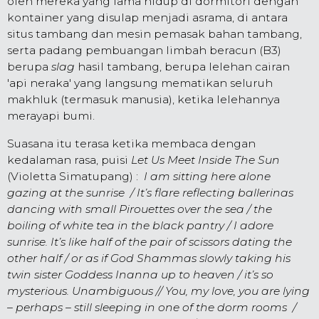
oleh mereka yang lama hidup di dormitori dengan
kontainer yang disulap menjadi asrama, di antara
situs tambang dan mesin pemasak bahan tambang,
serta padang pembuangan limbah beracun (B3)
berupa
slag
hasil tambang, berupa lelehan cairan
'api neraka' yang langsung mematikan seluruh
makhluk (termasuk manusia), ketika lelehannya
merayapi bumi.
Suasana itu terasa ketika membaca dengan
kedalaman rasa, puisi
Let Us Meet Inside The Sun
(Violetta Simatupang) :
I am sitting here alone
gazing at the sunrise / It’s flare reflecting ballerinas
dancing with small Pirouettes over the sea / the
boiling of white tea in the black pantry / I adore
sunrise. It’s like half of the pair of scissors dating the
other half / or as if God Shammas slowly taking his
twin sister Goddess Inanna up to heaven / it’s so
mysterious. Unambiguous // You, my love, you are lying
– perhaps – still sleeping in one of the dorm rooms /