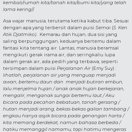
kembali/rumah kita/tanah kita/bumi kita/yang telah
lama kering
//
Asa wajar manusia, terutama ketika kabut tiba.
S
esuai
dengan apa yang terbersit dalam puisi
Semai
(
S. Ken
Atik Djatmiko)
.
Kemarau dan hujan, dua sisi yang
saling berpunggungan, keduanya bertemu dalam
fantasi kita tentang air. Lantas, manusia beramsal
mengikuti gerak irama air, dan seringkaliu lupa
dalam gerak air, ada pedih yang terbawa, seperti
tersimpan dalam puisi
Perjalanan Air
(Emy Suy) :
lihatlah, perjalanan air yang menguap menjadi
awan, bertemu daun dan menjadi butiran embun,
lalu menjelma hujan / anak anak hujan berkejaran,
mengalir, menganak sungai bertemu laut / Aku
bicara pada pecahan bebatuan, tanah gersang /
hutan menjadi arang, bekas-bekas galian tambang /
engkau hanya asyik bicara pada genangan harta /
kita memang berdekat, namun bahasa berbeda /
hatiku memanggil namamu, tapi hatimu mengeras