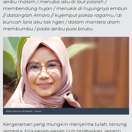
seribu malam / menuba aku di laut pasrah /
membendung hujan / menukik di hujungnya embun
// datanglah Amaro // kujemput paksa ragamu / di
buncah lara aku tak ngeri / dalam mantera diam
membumbu / pada seribu puisi biruku
.
Kergeraman yang mungkin menjelma tulah, tenung
semesta, bila pesan-pesan lirih terabaikan, seperti