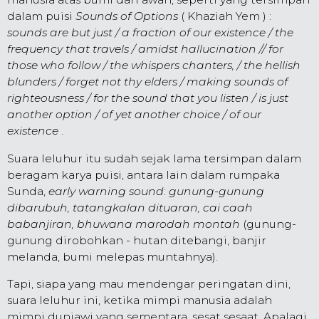
dalam puisi
Sounds of Options
( Khaziah Yem ) :
sounds are but just / a fraction of our existence / the
frequency that travels / amidst hallucination // for
those who follow / the whispers chanters, / the hellish
blunders / forget not thy elders / making sounds of
righteousness / for the sound that you listen / is just
another option / of yet another choice / of our
existence
.
Suara leluhur itu sudah sejak lama tersimpan dalam
beragam karya puisi, antara lain dalam rumpaka
Sunda,
early warning sound
:
gunung-gunung
dibarubuh, tatangkalan dituaran, cai caah
babanjiran, bhuwana marodah montah
(gunung-
gunung dirobohkan - hutan ditebangi, banjir
melanda, bumi melepas muntahnya).
Tapi, siapa yang mau mendengar peringatan dini,
suara leluhur ini, ketika mimpi manusia adalah
mimpi duniawi yang sementara, sesat sesaat. Apalagi,