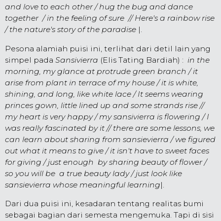
and love to each other / hug the bug and dance
together / in the feeling of sure // Here's a rainbow rise
/ the nature's story of the paradise
|.
Pesona alamiah puisi ini, terlihat dari detil lain yang
simpel pada
Sansivierra
(Elis Tating Bardiah) :
in the
morning, my glance at protrude green branch / it
arise from plant in terrace of my house / it is white,
shining, and long, like white lace / It seems wearing
princes gown, little lined up and some strands rise //
my heart is very happy / my sansivierra is flowering / I
was really fascinated by it // there are some lessons, we
can learn about sharing from sansievierra / we figured
out what it means to give / it isn't have to sweet faces
for giving / just enough by sharing beauty of flower /
so you will be a true beauty lady / just look like
sansievierra whose meaningful learning
|.
Dari dua puisi ini, kesadaran tentang realitas bumi
sebagai bagian dari semesta mengemuka. Tapi di sisi