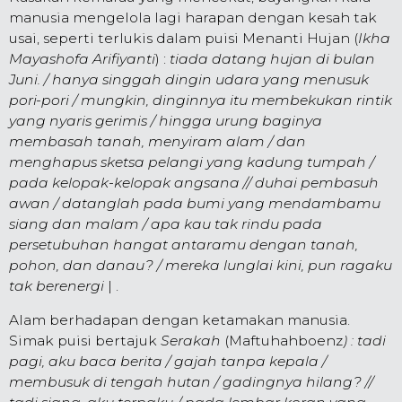
manusia mengelola lagi harapan dengan kesah tak
usai, seperti terlukis dalam puisi Menanti Hujan (
Ikha
Mayashofa Arifiyanti
) :
tiada datang hujan di bulan
Juni. / hanya singgah dingin udara yang menusuk
pori-pori / mungkin, dinginnya itu membekukan rintik
yang nyaris gerimis / hingga urung baginya
membasah tanah, menyiram alam / dan
menghapus sketsa pelangi yang kadung tumpah /
pada kelopak-kelopak angsana // duhai pembasuh
awan / datanglah pada bumi yang mendambamu
siang dan malam / apa kau tak rindu pada
persetubuhan hangat antaramu dengan tanah,
pohon, dan danau? / mereka lunglai kini, pun ragaku
tak berenergi
|
.
Alam berhadapan dengan ketamakan manusia.
Simak puisi bertajuk
Serakah
(Maftuhahboenz
) : tadi
pagi, aku baca berita / gajah tanpa kepala /
membusuk di tengah hutan / gadingnya hilang? //