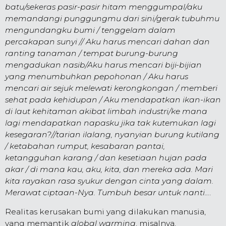
batu/sekeras pasir-pasir hitam menggumpal/aku
memandangi punggungmu dari sini/gerak tubuhmu
mengundangku bumi / tenggelam dalam
percakapan sunyi // Aku harus mencari dahan dan
ranting tanaman / tempat burung-burung
mengadukan nasib/Aku harus mencari biji-bijian
yang menumbuhkan pepohonan / Aku harus
mencari air sejuk melewati kerongkongan / memberi
sehat pada kehidupan / Aku mendapatkan ikan-ikan
di laut kehitaman akibat limbah industri/ke mana
lagi mendapatkan napasku jika tak kutemukan lagi
kesegaran?//tarian ilalang, nyanyian burung kutilang
/ ketabahan rumput, kesabaran pantai,
ketangguhan karang / dan kesetiaan hujan pada
akar / di mana kau, aku, kita, dan mereka ada. Mari
kita rayakan rasa syukur dengan cinta yang dalam.
Merawat ciptaan-Nya. Tumbuh besar untuk nanti...
.
Realitas kerusakan bumi yang dilakukan manusia,
yang memantik
global warming
, misalnya,