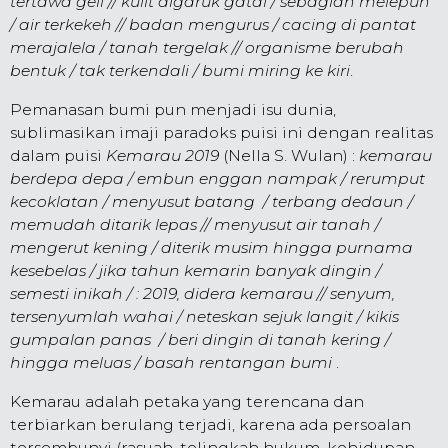
tertawa geli // kulit digaruk gatal / sebagian melepuh
/ air terkekeh // badan mengurus / cacing di pantat
merajalela / tanah tergelak // organisme berubah
bentuk / tak terkendali / bumi miring ke kiri
.
Pemanasan bumi pun menjadi isu dunia,
sublimasikan imaji paradoks puisi ini dengan realitas
dalam puisi
Kemarau 2019
(Nella S. Wulan) :
kemarau
berdepa depa / embun enggan nampak / rerumput
kecoklatan / menyusut batang / terbang dedaun /
memudah ditarik lepas // menyusut air tanah /
mengerut kening / diterik musim hingga purnama
kesebelas / jika tahun kemarin banyak dingin /
semesti inikah / : 2019, didera kemarau // senyum,
tersenyumlah wahai / neteskan sejuk langit / kikis
gumpalan panas / beri dingin di tanah kering /
hingga meluas / basah rentangan bumi
.
Kemarau adalah petaka yang terencana dan
terbiarkan berulang terjadi, karena ada persoalan
tersembunyi (rasuah, telingkah hukum, kehidupan