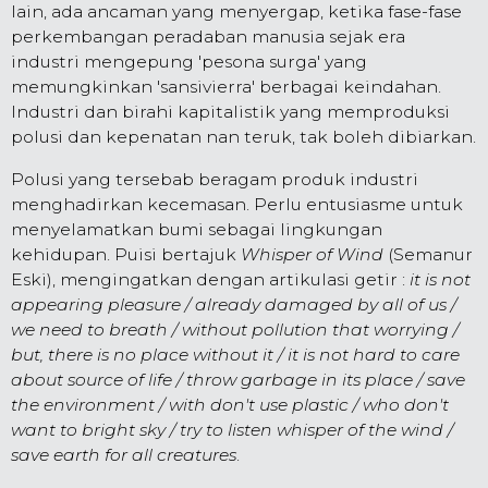
lain, ada ancaman yang menyergap, ketika fase-fase
perkembangan peradaban manusia sejak era
industri mengepung 'pesona surga' yang
memungkinkan 'sansivierra' berbagai keindahan.
Industri dan birahi kapitalistik yang memproduksi
polusi dan kepenatan nan teruk, tak boleh dibiarkan.
Polusi yang tersebab beragam produk industri
menghadirkan kecemasan. Perlu entusiasme untuk
menyelamatkan bumi sebagai lingkungan
kehidupan. Puisi bertajuk
Whisper of Wind
(Semanur
Eski), mengingatkan dengan artikulasi getir :
it is not
appearing pleasure / already damaged by all of us /
we need to breath / without pollution that worrying /
but, there is no place without it / it is not hard to care
about source of life / throw garbage in its place / save
the environment / with don't use plastic / who don't
want to bright sky / try to listen whisper of the wind /
save earth for all creatures
.