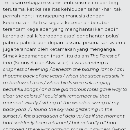
Teriakan sebagai ekspresi entusiasme itu penting,
terutama, ketika realitas kehidupan sehari-hari tak
pernah henti mengepung manusia dengan
kecemasan. Ketika segala kecerahan berubah
terancam kegelapan yang menghantarkan pedih,
karena di balik 'cerobong asap' penghantar polusi
pabrik-pabrik, kehidupan laksana pesona sansivierra
juga terancam oleh ketamakan yang menganga.
Simak kegamangan insani, itu dalam
The Forest of
Iron
(Senny Suzan Alwasilah) :
I was creating a
crispness of evening / beneath the blazing lamp / as I
thought back of the years / when the street was still in
a shadow of trees / when birds were still singing
beautiful songs / and the glamorous roses gave way to
clear the colors // I could still remember all that
moment vividly / sitting at the wooden swing of my
back yard / I found the sky was glistening in the
sunset / I felt a sensation of deja vu / as if the moment
had suddenly been returned / but actually all had
changed / there was nothing more but stillness / what