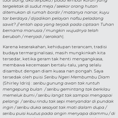
tadi siang, aku terpaku / pada lembar koran yang
tergeletak di sudut meja / seekor orang hutan
ditemukan di rumah bordir / matanya nanar, kuyu
tar berdaya / dijadikan pelayan nafsu peladang
sawit? // entah apa yang terjadi pada ciptaan Tuhan
bernama manusia / mungkin wujudnya telah
berubah / menjadi / serakah
|.
Karena keserakahan, kehidupan terancam, tradisi
budaya termarginalisasi, masih mungkinkah kita
tersedar, ketika geram tak henti mengangkasa,
membawa kecemasan bertalu-talu, yang selalu
disambut dengan diam kuasa nan pongah. Saya
tersedak oleh puisi
Seribu Ngeri Membumbu Diam
(Shirley Idris) :
seribu gunung awan tak runtuh
mengepung bulan / seribu gemintang tak berkilau
memeluk bumi / seribu langit tak sampai mengapai
pelangi / seribu rindu tak sepi menyandar di pundak
ingin / seribu duka sesayat tak mati dalam dupa /
seribu puisi kuutus pada angin menyapa diammu / di