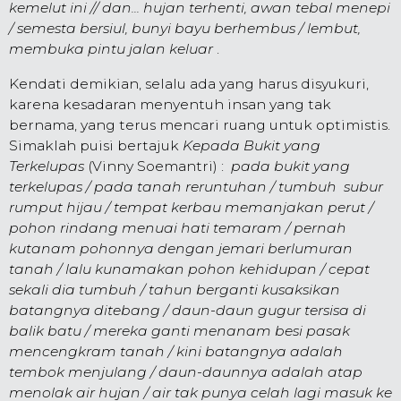
kemelut ini // dan... hujan terhenti, awan tebal menepi
/ semesta bersiul, bunyi bayu berhembus / lembut,
membuka pintu jalan keluar
.
Kendati demikian, selalu ada yang harus disyukuri,
karena kesadaran menyentuh insan yang tak
bernama, yang terus mencari ruang untuk optimistis.
Simaklah puisi bertajuk
Kepada Bukit yang
Terkelupas
(Vinny Soemantri) :
pada bukit yang
terkelupas / pada tanah reruntuhan / tumbuh subur
rumput hijau / tempat kerbau memanjakan perut /
pohon rindang menuai hati temaram / pernah
kutanam pohonnya dengan jemari berlumuran
tanah / lalu kunamakan pohon kehidupan / cepat
sekali dia tumbuh / tahun berganti kusaksikan
batangnya ditebang / daun-daun gugur tersisa di
balik batu / mereka ganti menanam besi pasak
mencengkram tanah / kini batangnya adalah
tembok menjulang / daun-daunnya adalah atap
menolak air hujan / air tak punya celah lagi masuk ke