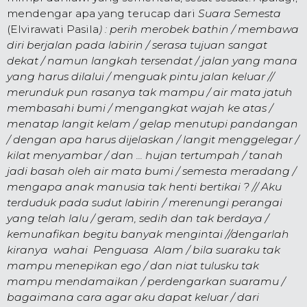
mendengar apa yang terucap dari
Suara Semesta
(Elvirawati Pasila
) : perih merobek bathin / membawa
diri berjalan pada labirin / serasa tujuan sangat
dekat / namun langkah tersendat / jalan yang mana
yang harus dilalui / menguak pintu jalan keluar //
merunduk pun rasanya tak mampu / air mata jatuh
membasahi bumi / mengangkat wajah ke atas /
menatap langit kelam / gelap menutupi pandangan
/ dengan apa harus dijelaskan / langit menggelegar /
kilat menyambar / dan ... hujan tertumpah / tanah
jadi basah oleh air mata bumi / semesta meradang /
mengapa anak manusia tak henti bertikai ? // Aku
terduduk pada sudut labirin / merenungi perangai
yang telah lalu / geram, sedih dan tak berdaya /
kemunafikan begitu banyak mengintai //dengarlah
kiranya wahai Penguasa Alam / bila suaraku tak
mampu menepikan ego / dan niat tulusku tak
mampu mendamaikan / perdengarkan suaramu /
bagaimana cara agar aku dapat keluar / dari