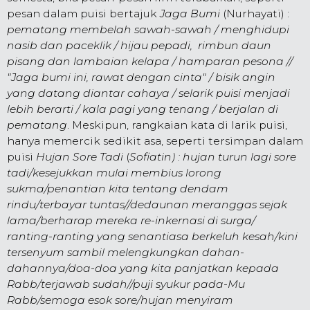
pesan dalam puisi bertajuk
Jaga Bumi
(Nurhayati) :
pematang membelah sawah-sawah / menghidupi
nasib dan paceklik / hijau pepadi, rimbun daun
pisang dan lambaian kelapa / hamparan pesona //
"Jaga bumi ini, rawat dengan cinta" / bisik angin
yang datang diantar cahaya / selarik puisi menjadi
lebih berarti / kala pagi yang tenang / berjalan di
pematang
. Meskipun, rangkaian kata di larik puisi,
hanya memercik sedikit asa, seperti tersimpan dalam
puisi
Hujan Sore Tadi
(
Sofiatin) : hujan turun lagi sore
tadi/kesejukkan mulai membius lorong
sukma/penantian kita tentang dendam
rindu/terbayar tuntas//dedaunan meranggas sejak
lama/berharap mereka re-inkernasi di surga/
ranting-ranting yang senantiasa berkeluh kesah/kini
tersenyum sambil melengkungkan dahan-
dahannya/doa-doa yang kita panjatkan kepada
Rabb/terjawab sudah//puji syukur pada-Mu
Rabb/semoga esok sore/hujan menyiram