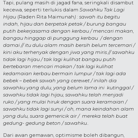
Tapi, pulang masih di jagad fana, seringkali disambut
kecewa, seperti terlukis dalam
Sawahku Tak Lagi
Hijau
(
Raden Rita Maimunah
) : sawah itu begitu
indah, hijau dan berpetak petak / burung bangau
putih bekerjasama dengan kerbau / mencari makan,
bangau hinggap di punggung kerbau / dengan
damai // itu dulu alam masih bersih belum tercemari /
kini aku terhenyak dengan jiwa yang miris // sawahku
tidak lagi hijau / tak lagi kulihat bangau putih
bertebaran mencari makan / tak lagi kulihat
kedamaian kerbau bermain lumpur / tak lagi ada
bebek – bebek sawah yang cerewet / inilah dia
sawahku yang dulu, yang belum lama ini kutinggal /
sawahku tidak lagi hijau, sawahku telah menjadi
ruko / yang mulai hiruk dengan suara keramaian /
sawahku tidak lagi sunyi / oh, mana keindahan alam
yang dulu, suara gemericik air / mereka telah buat
gedung- gedung beton / sawahku..
Dari awan gemawan, optimisme boleh dibangun,