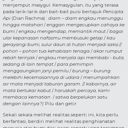
menjemput masygul. Kemasygulan, itu yang terasa
pada larik-larik dan bait-bait puisi bertajuk
Pencipta
Api
(Dian Rachma) :
diam – diam engkau menunggu
hingga matahari
/
enggan mengecupkan cahaya ke
bumi
/
engkau mengendap, memantik maut
/
bagai
ular kepanasan nafasmu membusuki gelap
/
kau
gerayangi bumi, sulur daun di hutan menjadi saksi.
//
pohon – pohon tua kehabisan tenaga
/
akar rumput
rebah terinjak
/
engkau menjala api membabi - buta,
sedang di lain tempat
/
para pemimpin
menggaungkan janji pemilu
/
burung – burung
melebihi kecemasannya di udara
/
menumpahkan
air mata menjadi taburan garam.
//
kabarnya, air
mata bertukar kabut
/
haruskah percaya, kami
membaca kematian
/
satwa berpelukan satu
dengan lainnya?|
Pilu dan getir.
Sekali sekala melihat realitas seperti ini, kita perlu
berfantasi, berdiri melihat realitas penghianatan
manusia atas bumi dari awan, seperti yang tersimpan