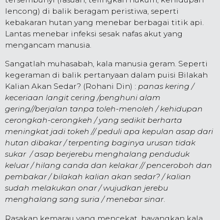
lencong) di balik beragam peristiwa, seperti
kebakaran hutan yang menebar berbagai titik api.
Lantas menebar infeksi sesak nafas akut yang
mengancam manusia.
Sangatlah muhasabah, kala manusia geram. Seperti
kegeraman di balik pertanyaan dalam puisi Bilakah
Kalian Akan Sedar? (Rohani Din) :
panas kering /
keceriaan langit cering /penghuni alam
gering//berjalan tanpa toleh-menoleh / kehidupan
cerongkah-cerongkeh / yang sedikit berharta
meningkat jadi tokeh // peduli apa kepulan asap dari
hutan dibakar / terpenting baginya urusan tidak
sukar / asap berjerebu menghalang penduduk
keluar / hilang canda dan kelakar // penceroboh dan
pembakar / bilakah kalian akan sedar? / kalian
sudah melakukan onar / wujudkan jerebu
menghalang sang suria / menebar sinar
.
Rasakan kemarau yang mencekat, bayangkan kala