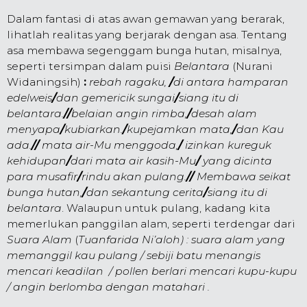
Dalam fantasi di atas awan gemawan yang berarak,
lihatlah realitas yang berjarak dengan asa. Tentang
asa membawa segenggam bunga hutan, misalnya,
seperti tersimpan dalam puisi
Belantara
(Nurani
Widaningsih
)
:
rebah ragaku,
/
di antara hamparan
edelweis
/
dan gemericik sungai
/
siang itu di
belantara.
//
belaian angin rimba,
/
desah alam
menyapa
/
kubiarkan.
/
kupejamkan mata,
/
dan Kau
ada.
//
mata air-Mu menggoda,
/
izinkan kureguk
kehidupan
/
dari mata air kasih-Mu
/
yang dicinta
para musafir
/
rindu akan pulang.
//
Membawa seikat
bunga hutan,
/
dan sekantung cerita
/
siang itu di
belantara
. Walaupun untuk pulang, kadang kita
memerlukan panggilan alam, seperti terdengar dari
Suara Alam
(
Tuanfarida Ni’aloh) : suara alam yang
memanggil kau pulang / sebiji batu menangis
mencari keadilan / pollen berlari mencari kupu-kupu
/ angin berlomba dengan matahari .