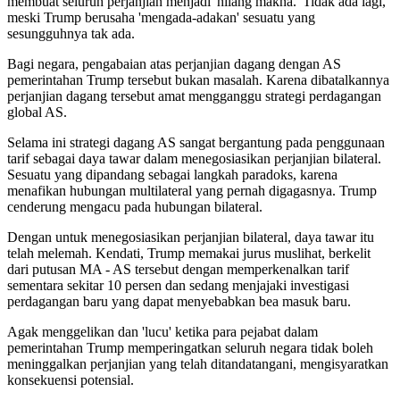
membuat seluruh perjanjian menjadi 'hilang makna.' Tidak ada lagi,
meski Trump berusaha 'mengada-adakan' sesuatu yang
sesungguhnya tak ada.
Bagi negara, pengabaian atas perjanjian dagang dengan AS
pemerintahan Trump tersebut bukan masalah. Karena dibatalkannya
perjanjian dagang tersebut amat mengganggu strategi perdagangan
global AS.
Selama ini strategi dagang AS sangat bergantung pada penggunaan
tarif sebagai daya tawar dalam menegosiasikan perjanjian bilateral.
Sesuatu yang dipandang sebagai langkah paradoks, karena
menafikan hubungan multilateral yang pernah digagasnya. Trump
cenderung mengacu pada hubungan bilateral.
Dengan untuk menegosiasikan perjanjian bilateral, daya tawar itu
telah melemah. Kendati, Trump memakai jurus muslihat, berkelit
dari putusan MA - AS tersebut dengan memperkenalkan tarif
sementara sekitar 10 persen dan sedang menjajaki investigasi
perdagangan baru yang dapat menyebabkan bea masuk baru.
Agak menggelikan dan 'lucu' ketika para pejabat dalam
pemerintahan Trump memperingatkan seluruh negara tidak boleh
meninggalkan perjanjian yang telah ditandatangani, mengisyaratkan
konsekuensi potensial.