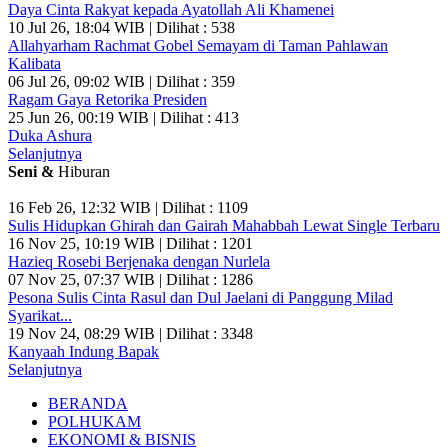
Daya Cinta Rakyat kepada Ayatollah Ali Khamenei
10 Jul 26, 18:04 WIB | Dilihat : 538
Allahyarham Rachmat Gobel Semayam di Taman Pahlawan
Kalibata
06 Jul 26, 09:02 WIB | Dilihat : 359
Ragam Gaya Retorika Presiden
25 Jun 26, 00:19 WIB | Dilihat : 413
Duka Ashura
Selanjutnya
Seni &
Hiburan
16 Feb 26, 12:32 WIB | Dilihat : 1109
Sulis Hidupkan Ghirah dan Gairah Mahabbah Lewat Single Terbaru
16 Nov 25, 10:19 WIB | Dilihat : 1201
Hazieq Rosebi Berjenaka dengan Nurlela
07 Nov 25, 07:37 WIB | Dilihat : 1286
Pesona Sulis Cinta Rasul dan Dul Jaelani di Panggung Milad
Syarikat...
19 Nov 24, 08:29 WIB | Dilihat : 3348
Kanyaah Indung Bapak
Selanjutnya
BERANDA
POLHUKAM
EKONOMI & BISNIS