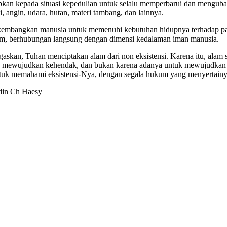
kan kepada situasi ke­pedulian untuk selalu memperbarui dan mengubah
pi, angin, udara, hutan, materi tambang, dan lainnya.
ikembangkan manusia untuk me­menuhi kebutuhan hidupnya terhadap pa
lam, ber­hubungan langsung dengan dimensi ke­dalaman iman manusia.
askan, Tuhan menciptakan alam dari non eksistensi. Karena itu, alam seba
uk mewujud­kan ke­hendak, dan bukan karena adanya untuk mewujud­ka
tuk me­mahami eksistensi-Nya, dengan segala hukum yang me­nyertainya
in Ch Haesy