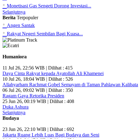
•
Monetisasi Gas Sengeti Dorong Investasi...
Selanjutnya
Berita
Terpopuler
•
Angen Santak
•
Rakyat Negeri Sembilan Bagi Kuasa...
Humaniora
11 Jul 26, 22:56 WIB | Dilihat : 415
Daya Cinta Rakyat kepada Ayatollah Ali Khamenei
10 Jul 26, 18:04 WIB | Dilihat : 526
Allahyarham Rachmat Gobel Semayam di Taman Pahlawan Kalibata
06 Jul 26, 09:02 WIB | Dilihat : 350
Ragam Gaya Retorika Presiden
25 Jun 26, 00:19 WIB | Dilihat : 408
Duka Ashura
Selanjutnya
Budaya
23 Jun 26, 22:10 WIB | Dilihat : 692
Jakarta Ruang Lebih Luas Bagi Budaya dan Seni