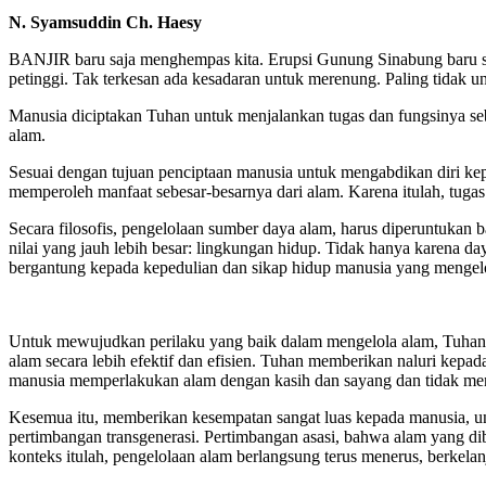
N. Syamsuddin Ch. Haesy
BANJIR baru saja menghempas kita. Erupsi Gunung Sinabung baru saja 
petinggi. Tak terkesan ada kesadaran untuk merenung. Paling tidak 
Manusia diciptakan Tuhan untuk menjalan­kan tugas dan fungsinya se
alam.
Sesuai dengan tujuan penciptaan manusia untuk mengabdikan diri kep
memperoleh manfaat sebesar-besarnya dari alam. Karena itulah, tuga
Secara filosofis, pengelolaan sumber daya alam, harus diper­untukan 
nilai yang jauh lebih besar: lingkungan hidup. Tidak hanya karena 
bergantung kepada ke­pedulian dan sikap hidup manusia yang menge­l
Untuk mewujudkan perilaku yang baik dalam mengelola alam, Tuhan 
alam secara lebih efektif dan efisien. Tuhan memberikan naluri kep
manusia memperlakukan alam dengan kasih dan sayang dan tidak menc
Kesemua itu, memberikan kesempatan sangat luas kepada manusia, un
pertimbangan transgenerasi. Pertim­bangan asasi, bahwa alam yang d
konteks itulah, pengelolaan alam berlangsung terus menerus, berkelan