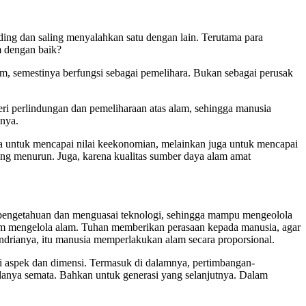
ding dan saling menyalahkan satu dengan lain. Terutama para
m dengan baik?
m, semestinya berfungsi sebagai pemelihara. Bukan sebagai perusak
i perlindungan dan pemeliharaan atas alam, se­hingga manusia
knya.
a untuk me­ncapai nilai ke­ekonomian, melainkan juga untuk men­capai
ung menurun. Juga, karena kualitas sumber daya alam amat
pe­ngetahuan dan menguasai teknologi, sehingga mampu mengeolola
alam mengelola alam. Tuhan memberikan perasaan kepada manusia, agar
drianya, itu manusia memperlakukan alam secara proporsional.
 aspek dan dimensi. Termasuk di dalamnya, per­timbangan-
adanya semata. Bahkan untuk generasi yang selanjutnya. Dalam