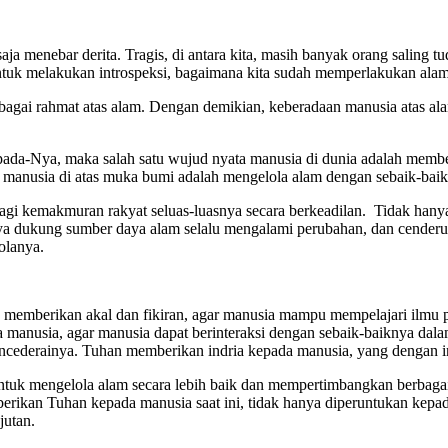
menebar derita. Tragis, di antara kita, masih banyak orang saling tu
untuk melakukan introspeksi, bagaimana kita sudah memperlakukan ala
bagai rahmat atas alam. Dengan demikian, keberadaan manusia atas ala
ada-Nya, maka salah satu wujud nyata manusia di dunia adalah member
s manusia di atas muka bumi adalah mengelola alam dengan sebaik-bai
bagi kemakmuran rakyat se­luas-luasnya secara berkeadilan. Tidak hany
daya dukung sumber daya alam se­lalu mengalami per­ubahan, dan cender
olanya.
memberikan akal dan fikiran, agar manusia mampu mempelajari ilmu 
ada manusia, agar manusia dapat berinteraksi dengan sebaik-baiknya d
ederainya. Tuhan mem­berikan indria kepada manusia, yang dengan in
tuk mengelola alam secara lebih baik dan mempertimbangkan berbagai
iberikan Tuhan kepada manusia saat ini, tidak hanya diperuntukan kep
jutan.