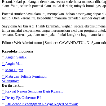
Beranjak dari pandangan demikian, secara se­derhana manusia dihadap
alam. Yaitu, seluruh potensi alam, mulai dari air, minyak bumi, gas, a
Potensi sumber daya alam itu, merupakan bahan dasar yang dapat d
hidup. Oleh karena itu, ke­pedulian manusia terhadap sumber daya a
Sayyidina Ali bin Abi Thalib karamahu wajhah, se­cara eksplisit me­neg
tanpa me­lalui eksperimen, tanpa me­rumuskan aksi dan program unt
sesuatu. Karenanya, alam merupakan bukti kongkret bagi manusia un
Editor :
Web Administrator
| Sumber : CAWANDATU - N. Syamsudd
Karedoks
Indonesia
•
Angen Santak
•
Angin Mati
•
Maal Hijrah
•
Mata dan Telinga Pemimpin
Selanjutnya
Berita
Terkini
•
Rakyat Negeri Sembilan Bagi Kuasa...
•
Destry Pjs Gubernur BI
•
AirBorneo Kebanggaan Rakyat Negeri Sarawak