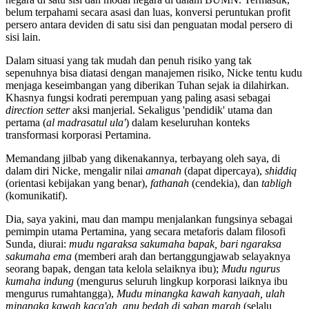
belum terpahami secara asasi dan luas, konversi peruntukan profit
persero antara deviden di satu sisi dan penguatan modal persero di
sisi lain.
Dalam situasi yang tak mudah dan penuh risiko yang tak
sepenuhnya bisa diatasi dengan manajemen risiko, Nicke tentu kudu
menjaga keseimbangan yang diberikan Tuhan sejak ia dilahirkan.
Khasnya fungsi kodrati perempuan yang paling asasi sebagai
direction setter
aksi manjerial. Sekaligus 'pendidik' utama dan
pertama (
al madrasatul ula'
) dalam keseluruhan konteks
transformasi korporasi Pertamina.
Memandang jilbab yang dikenakannya, terbayang oleh saya, di
dalam diri Nicke, mengalir nilai
amanah
(dapat dipercaya),
shiddiq
(orientasi kebijakan yang benar),
fathanah
(cendekia), dan
tabligh
(komunikatif).
Dia, saya yakini, mau dan mampu menjalankan fungsinya sebagai
pemimpin utama Pertamina, yang secara metaforis dalam filosofi
Sunda, diurai:
mudu ngaraksa sakumaha bapak, bari ngaraksa
sakumaha ema
(memberi arah dan ber­tanggungjawab se­layaknya
seorang bapak, dengan tata kelola selaiknya ibu);
Mu­du ngurus
kumaha indung
(mengurus seluruh lingkup korporasi laiknya ibu
mengurus rumahtangga),
Mudu mi­nangka kawah kanyaah, ulah
minangka kawah kaca'ah, anu bedah di saban marah
(selalu