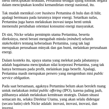
mesti menciptakan keadaan, Pertamina sebagai ujung tombak negara
dalam menciptakan kondisi kemandirian energi nasional, itu.
Tak mudah memikul
core business
Pertamina di hulu dan di hilir,
apalagi bermuara pada turunnya impor energi. Setarikan nafas,
Pertamina juga harus melakukan inovasi tanpa henti untuk
memenuhi perubahan orientasi konsumsi energi masyarakat.
Di sini, Nicke selaku pemimpin utama Pertamina, beserta
direksinya, mesti berani mengubah minda (
mindset
) seluruh
stakeholders
tentang keberadaan Pertamina, yang tak lagi
merupakan perusahaan minyak dan gas bumi, melainkan perusahaan
energi.
Dalam konteks itu, upaya utama yang melekat pada jabatannya
adalah bagaimana menciptakan nilai korporasi Pertamina, yang tak
hanya bermuara pada profit, melainkan juga benefit. Apalagi,
Pertamina masih merupakan persero yang mengemban misi
public
service obligation
.
Pada saat bersamaan, agaknya Pertamina belum akan beroleh ruang
untuk melakukan
initial public offering
(IPO), karena paling jauh,
pilihannya adalah melakukan kemitraan strategis. Dalam situasi
semacam itu, selaku Direktur Utama, yang akan selalu didengar
(secara batin) oleh Nicke adalah: inovasi, inovasi, inovasi, dan
invensi.