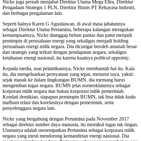
Nicke juga pernah menjabat Direktur Utama Mega Eltra, Direktur
Pengadaan Strategis 1 PLN, Direktur Bisnis PT Rekayasa Industri,
dan berbagai pengalaman lain.
Seperti halnya Karen G Agustiawan, di awal masa jabatannya
sebagai Direktur Utama Pertamina, beberapa kalangan meragukan
kemampuannya, Nicke dianggap belum pantas dan patut menjadi
pemimpin di perusahaan energi yang sekaligus menjadi holding
perusahaan energi milik negara. Dia dicurigai beroleh amanah besar
dan strategis yang terkait dengan pendapatan negara, sekaligus
ketahanan energi nasional, itu karena kuatnya
political appointy
.
Kepada media, usai pelantikannya, Nicke membantah hal itu. Kala
itu, dia mengeluarkan pernyataan yang tepat, menurut saya, yakni:
sejak masuk ke dalam lingkungan BUMN, dia memang harus
mengemban tugas negara. BUMN jelas nomenklaturnya sebagai
korporasi milik negara dan bukan korporasi milik pemerintah.
Kendati demikian, siapapun pemimpin BUMN, tak bisa tidak kudu
mafhum relasi dan korelasinya dengan pemerintah, serta
penyelenggara negara lain.
Nicke yang bergabung dengan Pertamina pada November 2017
sebagai direktur sumber daya manusia, itu memikul tugas tak ringan.
Utamanya adalah menempatkan Pertamina sebagai korporasi milik
negara yang mesti mendorong kemandirian energi nasional. Dia