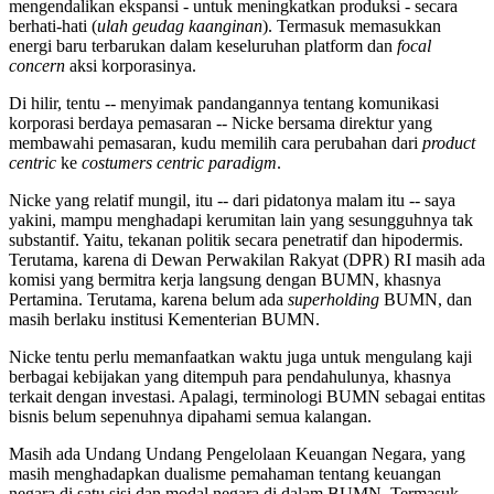
mengendalikan ekspansi - untuk meningkatkan produksi - secara
berhati-hati (
ulah geudag kaanginan
). Termasuk memasukkan
energi baru terbarukan dalam keseluruhan platform dan
focal
concern
aksi korporasinya.
Di hilir, tentu -- menyimak pandangannya tentang komunikasi
korporasi berdaya pemasaran -- Nicke bersama direktur yang
membawahi pemasaran, kudu memilih cara perubahan dari
product
centric
ke
costumers centric paradigm
.
Nicke yang relatif mungil, itu -- dari pidatonya malam itu -- saya
yakini, mampu menghadapi kerumitan lain yang sesungguhnya tak
substantif. Yaitu, tekanan politik secara penetratif dan hipodermis.
Terutama, karena di Dewan Perwakilan Rakyat (DPR) RI masih ada
komisi yang bermitra kerja langsung dengan BUMN, khasnya
Pertamina. Terutama, karena belum ada
superholding
BUMN, dan
masih berlaku institusi Kementerian BUMN.
Nicke tentu perlu memanfaatkan waktu juga untuk mengulang kaji
berbagai kebijakan yang ditempuh para pendahulunya, khasnya
terkait dengan investasi. Apalagi, terminologi BUMN sebagai entitas
bisnis belum sepenuhnya dipahami semua kalangan.
Masih ada Undang Undang Pengelolaan Keuangan Negara, yang
masih menghadapkan dualisme pemahaman tentang keuangan
negara di satu sisi dan modal negara di dalam BUMN. Termasuk,