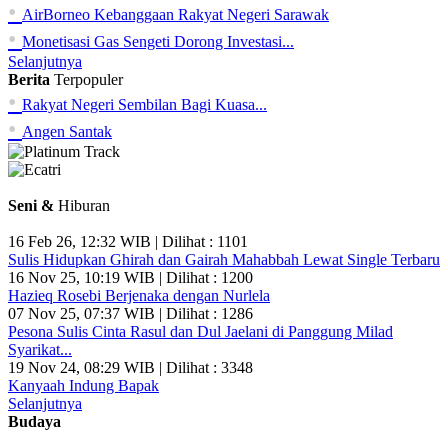
•
AirBorneo Kebanggaan Rakyat Negeri Sarawak
•
Monetisasi Gas Sengeti Dorong Investasi...
Selanjutnya
Berita
Terpopuler
•
Rakyat Negeri Sembilan Bagi Kuasa...
•
Angen Santak
Seni &
Hiburan
16 Feb 26, 12:32 WIB | Dilihat : 1101
Sulis Hidupkan Ghirah dan Gairah Mahabbah Lewat Single Terbaru
16 Nov 25, 10:19 WIB | Dilihat : 1200
Hazieq Rosebi Berjenaka dengan Nurlela
07 Nov 25, 07:37 WIB | Dilihat : 1286
Pesona Sulis Cinta Rasul dan Dul Jaelani di Panggung Milad
Syarikat...
19 Nov 24, 08:29 WIB | Dilihat : 3348
Kanyaah Indung Bapak
Selanjutnya
Budaya