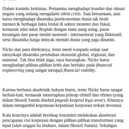
Dalam konteks kekinian, Pertamina menghadapi kondisi dan situasi
negara yang sedang mengalami
silent crisis
. Saat bersamaan, pun
harus menghadapi dinamika perekonomian dunia tak henti
memercik berbagai fakta brutal di sektor moneter dan fiskal,
termasuk nilai tukar Rupiah dengan mata uang asing, pasar
keuangan dan pasar modal nasional - internasional yang fluktuatif,
serta dinamika harga minyak mentah dunia yang juga dinamis.
Nicke dan para direksinya, tentu mesti waspada setiap saat
menyikapi dinamika perubahan ekonomi global, regional, dan
nasional. Tak bisa tidak juga, saya bayangkan, Nicke harus
menghadapi pilihan-pilihan kritis dan berisiko pada
financial
engineering
yang sangat menguji
financial viability
.
Karena berbasis akademik hukum bisnis, tentu Nicke harus sangat
berhati-hati, termasuk menerapkan prinsip efektif dan efisien (yang
dalam filosofi Sunda disebut
pageuh keupeul lega awur
). Khasnya
dalam mengambil keputusan-keputusan korporasi terkait investasi.
Kata kuncinya adalah bersikap konsisten melakukan akselerasi
pencapaian visi korporasi dengan pilihan-pilihan transformasi yang
tepat (
ulah unggut ka linduan
, dalam filosofi Sunda). Sekaligus