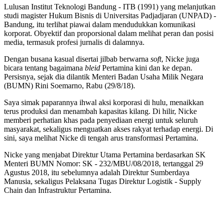
Lulusan Institut Teknologi Bandung - ITB (1991) yang melanjutkan
studi magister Hukum Bisnis di Universitas Padjadjaran (UNPAD) -
Bandung, itu terlihat piawai dalam mendudukkan komunikasi
korporat. Obyektif dan proporsional dalam melihat peran dan posisi
media, termasuk profesi jurnalis di dalamnya.
Dengan busana kasual disertai jilbab berwarna
soft
, Nicke juga
bicara tentang bagaimana
bleid
Pertamina kini dan ke depan.
Persisnya, sejak dia dilantik Menteri Badan Usaha Milik Negara
(BUMN) Rini Soemarno, Rabu (29/8/18).
Saya simak paparannya ihwal aksi korporasi di hulu, menaikkan
terus produksi dan menambah kapasitas kilang. Di hilir, Nicke
memberi perhatian khas pada penyediaan energi untuk seluruh
masyarakat, sekaligus menguatkan akses rakyat terhadap energi. Di
sini, saya melihat Nicke di tengah arus transformasi Pertamina.
Nicke yang menjabat Direktur Utama Pertamina berdasarkan SK
Menteri BUMN Nomor: SK - 232/MBU/08/2018, tertanggal 29
Agustus 2018, itu sebelumnya adalah Direktur Sumberdaya
Manusia, sekaligus Pelaksana Tugas Direktur Logistik - Supply
Chain dan Infrastruktur Pertamina.