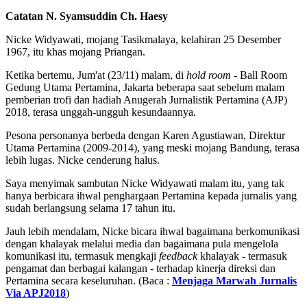
Catatan N. Syamsuddin Ch. Haesy
Nicke Widyawati, mojang Tasikmalaya, kelahiran 25 Desember
1967, itu khas mojang Priangan.
Ketika bertemu, Jum'at (23/11) malam, di
hold room
- Ball Room
Gedung Utama Pertamina, Jakarta beberapa saat sebelum malam
pemberian trofi dan hadiah Anugerah Jurnalistik Pertamina (AJP)
2018, terasa unggah-ungguh kesundaannya.
Pesona personanya berbeda dengan Karen Agustiawan, Direktur
Utama Pertamina (2009-2014), yang meski mojang Bandung, terasa
lebih lugas. Nicke cenderung halus.
Saya menyimak sambutan Nicke Widyawati malam itu, yang tak
hanya berbicara ihwal penghargaan Pertamina kepada jurnalis yang
sudah berlangsung selama 17 tahun itu.
Jauh lebih mendalam, Nicke bicara ihwal bagaimana berkomunikasi
dengan khalayak melalui media dan bagaimana pula mengelola
komunikasi itu, termasuk mengkaji
feedback
khalayak - termasuk
pengamat dan berbagai kalangan - terhadap kinerja direksi dan
Pertamina secara keseluruhan. (Baca :
Menjaga Marwah Jurnalis
Via APJ2018
)