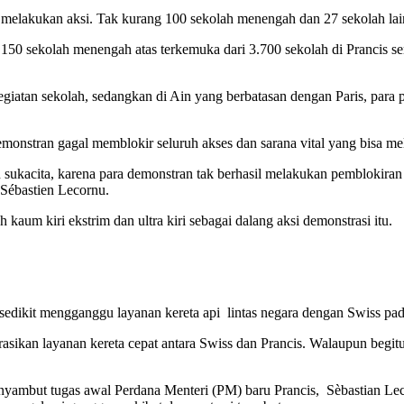
 melakukan aksi. Tak kurang 100 sekolah menengah dan 27 sekolah lain
50 sekolah menengah atas terkemuka dari 3.700 sekolah di Prancis ser
egiatan sekolah, sedangkan di Ain yang berbatasan dengan Paris, para 
monstran gagal memblokir seluruh akses dan sarana vital yang bisa me
acita, karena para demonstran tak berhasil melakukan pemblokiran ter
 Sébastien Lecornu.
aum kiri ekstrim dan ultra kiri sebagai dalang aksi demonstrasi itu.
edikit mengganggu layanan kereta api lintas negara dengan Swiss pada s
sikan layanan kereta cepat antara Swiss dan Prancis. Walaupun begit
 menyambut tugas awal Perdana Menteri (PM) baru Prancis, Sèbastian 