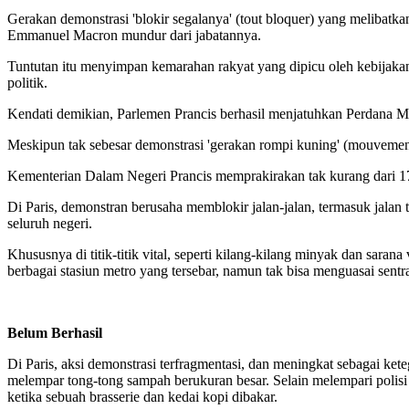
Gerakan demonstrasi 'blokir segalanya' (tout bloquer) yang melibatka
Emmanuel Macron mundur dari jabatannya.
Tuntutan itu menyimpan kemarahan rakyat yang dipicu oleh kebijaka
politik.
Kendati demikian, Parlemen Prancis berhasil menjatuhkan Perdana Men
Meskipun tak sebesar demonstrasi 'gerakan rompi kuning' (mouvement
Kementerian Dalam Negeri Prancis memprakirakan tak kurang dari 175 r
Di Paris, demonstran berusaha memblokir jalan-jalan, termasuk jalan t
seluruh negeri.
Khususnya di titik-titik vital, seperti kilang-kilang minyak dan sar
berbagai stasiun metro yang tersebar, namun tak bisa menguasai sentral
Belum Berhasil
Di Paris, aksi demonstrasi terfragmentasi, dan meningkat sebagai ket
melempar tong-tong sampah berukuran besar. Selain melempari polisi
ketika sebuah brasserie dan kedai kopi dibakar.