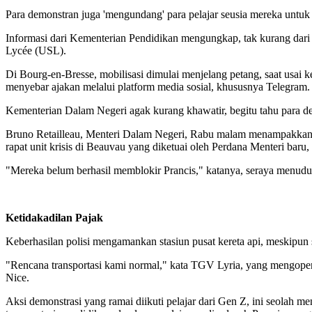
Para demonstran juga 'mengundang' para pelajar seusia mereka untuk
Informasi dari Kementerian Pendidikan mengungkap, tak kurang dari 1
Lycée (USL).
Di Bourg-en-Bresse, mobilisasi dimulai menjelang petang, saat usai k
menyebar ajakan melalui platform media sosial, khususnya Telegram.
Kementerian Dalam Negeri agak kurang khawatir, begitu tahu para de
Bruno Retailleau, Menteri Dalam Negeri, Rabu malam menampakkan suk
rapat unit krisis di Beauvau yang diketuai oleh Perdana Menteri baru,
"Mereka belum berhasil memblokir Prancis," katanya, seraya menuduh k
Ketidakadilan Pajak
Keberhasilan polisi mengamankan stasiun pusat kereta api, meskipun s
"Rencana transportasi kami normal," kata TGV Lyria, yang mengopera
Nice.
Aksi demonstrasi yang ramai diikuti pelajar dari Gen Z, ini seolah