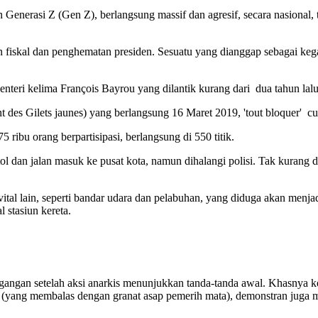
n Generasi Z (Gen Z), berlangsung massif dan agresif, secara nasional
n fiskal dan penghematan presiden. Sesuatu yang dianggap sebagai k
teri kelima François Bayrou yang dilantik kurang dari dua tahun lalu
 des Gilets jaunes) yang berlangsung 16 Maret 2019, 'tout bloquer' 
ibu orang berpartisipasi, berlangsung di 550 titik.
ol dan jalan masuk ke pusat kota, namun dihalangi polisi. Tak kurang da
ana vital lain, seperti bandar udara dan pelabuhan, yang diduga akan m
 stasiun kereta.
egangan setelah aksi anarkis menunjukkan tanda-tanda awal. Khasnya ke
 (yang membalas dengan granat asap pemerih mata), demonstran juga me