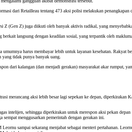
ng mengalami gangguan akibat demonstrasi tersebut.
masi dari Retailleau tentang 473 aksi polisi melakukan penangkapan da
si Z (Gen Z) juga diikuti oleh banyak aktivis radikal, yang menyebab
g berkait langsung dengan keadilan sosial, yang terpantik oleh maklu
da umumnya harus membayar lebih untuk layanan kesehatan. Rakyat ber
 yang tidak punya banyak uang.
espon dari kalangan (dan menjadi gerakan) masyarakat akar rumput, ya
rasi merancang aksi lebih besar lagi sepekan ke depan, diperkirakan Ka
gas intelijen, sehingga diperkirakan untuk merespon aksi pekan depan i
ngga sempat menggusarkan pemerintah dengan gerakan ini.
M Leornu sampai sekarang menjabat sebagai menteri pertahanan. Leornu