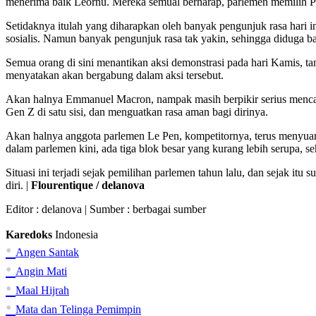
menerima baik Leornu. Mereka semual berharap, parlemen memilih PM
Setidaknya itulah yang diharapkan oleh banyak pengunjuk rasa hari in
sosialis. Namun banyak pengunjuk rasa tak yakin, sehingga diduga 
Semua orang di sini menantikan aksi demonstrasi pada hari Kamis, t
menyatakan akan bergabung dalam aksi tersebut.
Akan halnya Emmanuel Macron, nampak masih berpikir serius mencari
Gen Z di satu sisi, dan menguatkan rasa aman bagi dirinya.
Akan halnya anggota parlemen Le Pen, kompetitornya, terus menyuarak
dalam parlemen kini, ada tiga blok besar yang kurang lebih serupa, se
Situasi ini terjadi sejak pemilihan parlemen tahun lalu, dan sejak itu
diri. |
Flourentique / delanova
Editor :
delanova
| Sumber : berbagai sumber
Karedoks
Indonesia
•
Angen Santak
•
Angin Mati
•
Maal Hijrah
•
Mata dan Telinga Pemimpin