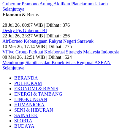
Gubernur Pramono Anung Aktifkan Planetarium Jakarta
Selanjutnya
Ekonomi &
Bisnis
28 Jul 26, 00:07 WIB | Dilihat : 376
Destry Pjs Gubernur BI
22 Jul 26, 23:27 WIB | Dilihat : 256
AirBorneo Kebanggaan Rakyat Negeri Sarawak
10 Mei 26, 17:14 WIB | Dilihat : 775
VFive Group Perkuat Kolaborasi Strategis Malaysia Indonesia
08 Mei 26, 12:51 WIB | Dilihat : 524
Mendorong Stabilitas dan Konektivitas Regional ASEAN
Selanjutnya
BERANDA
POLHUKAM
EKONOMI & BISNIS
ENERGI & TAMBANG
LINGKUNGAN
HUMANIORA
SENI & HIBURAN
SAINSTEK
SPORTA
BUDAYA