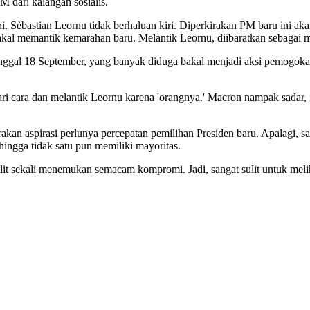
 dari kalangan sosialis.
i. Sèbastian Leornu tidak berhaluan kiri. Diperkirakan PM baru ini ak
bakal memantik kemarahan baru. Melantik Leornu, diibaratkan sebagai
anggal 18 September, yang banyak diduga bakal menjadi aksi pemogokan
 cara dan melantik Leornu karena 'orangnya.' Macron nampak sadar, 
an aspirasi perlunya percepatan pemilihan Presiden baru. Apalagi, sa
hingga tidak satu pun memiliki mayoritas.
 sulit sekali menemukan semacam kompromi. Jadi, sangat sulit untuk melih