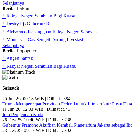
Selanjutnya
Berita
Terkini
•
Rakyat Negeri Sembilan Bagi Kuasa...
•
Destry Pjs Gubernur BI
•
AirBorneo Kebanggaan Rakyat Negeri Sarawak
•
Monetisasi Gas Sengeti Dorong Investasi...
Selanjutnya
Berita
Terpopuler
•
Angen Santak
•
Rakyat Negeri Sembilan Bagi Kuasa...
Sainstek
25 Jun 26, 00:18 WIB | Dilihat : 384
Trump Mempercepat Perizinan Federal untuk Infrastruktur Pusat Data
11 Jun 26, 12:33 WIB | Dilihat : 545
Joki Pengendali Kuda
26 Des 25, 10:40 WIB | Dilihat : 738
Gubernur Pramono Aktifkan Kembali Planetarium Jakarta sebagai Ik
23 Des 25, 09:17 WIB | Dilihat : 802