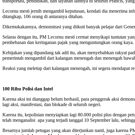
transportasi, pendidikan, dan layanan lainnya di seluruh Prancis, ya
Lecornu mesti jernih mengambil keputusan, kendati dia menerima infor
ditangkap, 106 orang di antaranya ditahan.
Dikemukakannya, demonstrasi yang diikuti banyak pelajar dari Gener
Selaras dengan itu, PM Lecornu mesti cermat menyikapi tuntutan yan
pembebasan dan keringanan pajak yang menguntungkan orang kaya.
Kebijakan yang dipandang tak adil itu, akan menyebabkan rakyat pa
pemerintah mengambil dari kalangan menengah dan menengah bawah
Reaksi yang meletup dari kalangan menengah, ini segera mendapat r
100 Ribu Polisi dan Intel
Karena aksi ini dianggap belum berhasil, para penggerak aksi demonst
lagi aksi, manifestasi, dan blokade di seluruh negeri.
Karena itu, kepolisian menyiapkan lagi 80.000 polisi plus dengan petu
telah menganalisi apa yang terjadi tanggal 10 September lalu, sehi
Besarnya jumlah petugas yang akan diterjunkan nanti, juga karena P