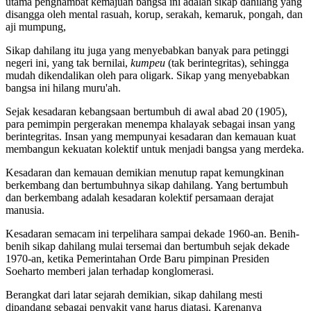
utama penghambat kemajuan bangsa ini adalah sikap dahilang yang
disangga oleh mental rasuah, korup, serakah, kemaruk, pongah, dan
aji mumpung,
Sikap dahilang itu juga yang menyebabkan banyak para petinggi
negeri ini, yang tak bernilai,
kumpeu
(tak berintegritas), sehingga
mudah dikendalikan oleh para oligark. Sikap yang menyebabkan
bangsa ini hilang muru'ah.
Sejak kesadaran kebangsaan bertumbuh di awal abad 20 (1905),
para pemimpin pergerakan menempa khalayak sebagai insan yang
berintegritas. Insan yang mempunyai kesadaran dan kemauan kuat
membangun kekuatan kolektif untuk menjadi bangsa yang merdeka.
Kesadaran dan kemauan demikian menutup rapat kemungkinan
berkembang dan bertumbuhnya sikap dahilang. Yang bertumbuh
dan berkembang adalah kesadaran kolektif persamaan derajat
manusia.
Kesadaran semacam ini terpelihara sampai dekade 1960-an. Benih-
benih sikap dahilang mulai tersemai dan bertumbuh sejak dekade
1970-an, ketika Pemerintahan Orde Baru pimpinan Presiden
Soeharto memberi jalan terhadap konglomerasi.
Berangkat dari latar sejarah demikian, sikap dahilang mesti
dipandang sebagai penyakit yang harus diatasi. Karenanya