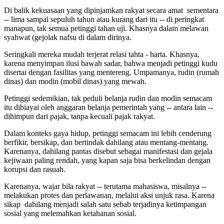
Di balik kekuasaan yang dipinjamkan rakyat secara amat sementara
-- lima sampai sepuluh tahun atau kurang dari itu -- di peringkat
manapun, tak semua petinggi tahan uji. Khasnya dalam melawan
syahwat (gejolak nafsu di dalam dirinya.
Seringkali mereka mudah terjerat relasi tahta - harta. Khasnya,
karena menyimpan ilusi bawah sadar, bahwa menjadi petinggi kudu
disertai dengan fasilitas yang mentereng. Umpamanya, rudin (rumah
dinas) dan modin (mobil dinas) yang mewah.
Petinggi sedemikian, tak peduli belanja rudin dan modin semacam
itu dibiayai oleh anggaran belanja pemerintah yang -- antara lain --
dihimpun dari pajak, tanpa kecuali pajak rakyat.
Dalam konteks gaya hidup, petinggi semacam ini lebih cenderung
berfikir, bersikap, dan bertindak dahilang atau mentang-mentang.
Karenanya, dahilang pantas disebut sebagai manifestasi dan gejala
kejiwaan paling rendah, yang kapan saja bisa berkelindan dengan
korupsi dan rasuah.
Karenanya, wajar bila rakyat -- terutama mahasiswa, misalnya --
melakukan protes dan perlawanan, melalui aksi unjuk rasa. Karena
sikap dahilang menjadi salah satu sebab terjadinya ketimpangan
sosial yang melemahkan ketahanan sosial.