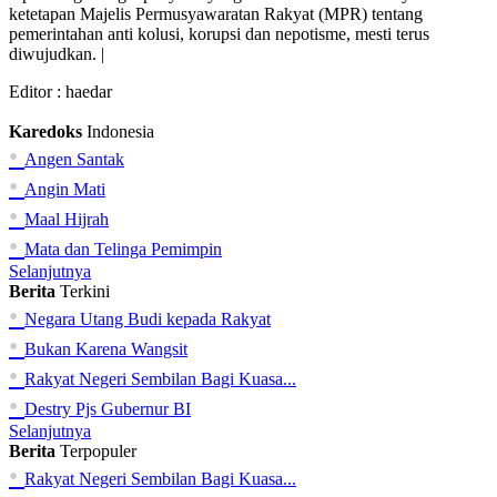
ketetapan Majelis Permusyawaratan Rakyat (MPR) tentang
pemerintahan anti kolusi, korupsi dan nepotisme, mesti terus
diwujudkan. |
Editor :
haedar
Karedoks
Indonesia
•
Angen Santak
•
Angin Mati
•
Maal Hijrah
•
Mata dan Telinga Pemimpin
Selanjutnya
Berita
Terkini
•
Negara Utang Budi kepada Rakyat
•
Bukan Karena Wangsit
•
Rakyat Negeri Sembilan Bagi Kuasa...
•
Destry Pjs Gubernur BI
Selanjutnya
Berita
Terpopuler
•
Rakyat Negeri Sembilan Bagi Kuasa...