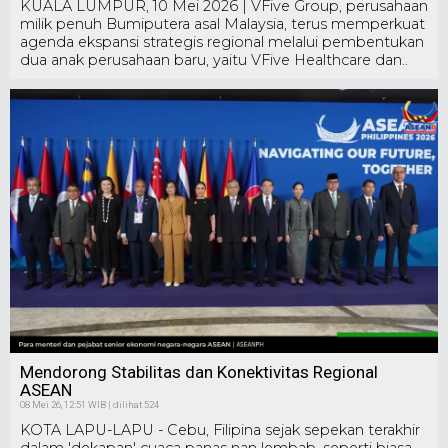
KUALA LUMPUR, 10 Mei 2026 | VFive Group, perusahaan
milik penuh Bumiputera asal Malaysia, terus memperkuat
agenda ekspansi strategis regional melalui pembentukan
dua anak perusahaan baru, yaitu VFive Healthcare dan..
Mendorong Stabilitas dan Konektivitas Regional
ASEAN
08 Mei 26, 12:51 WIB | dilihat 524
KOTA LAPU-LAPU - Cebu, Filipina sejak sepekan terakhir
dalam 'dekapan' cuaca panas nan lembab, seperti biasa.