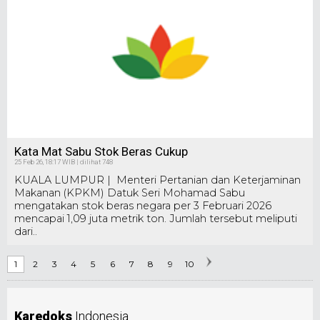
Kata Mat Sabu Stok Beras Cukup
25 Feb 26, 18:17 WIB | dilihat 748
KUALA LUMPUR | Menteri Pertanian dan Keterjaminan
Makanan (KPKM) Datuk Seri Mohamad Sabu
mengatakan stok beras negara per 3 Februari 2026
mencapai 1,09 juta metrik ton. Jumlah tersebut meliputi
dari..
1
2
3
4
5
6
7
8
9
10
Karedoks
Indonesia