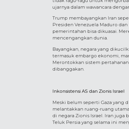
tidak ragu-ragu untuk mengorban
ujarnya dalam wawancara dengan 
Trump membayangkan Iran sepert
Presiden Venezuela Maduro dan Ci
pemerintahan bisa dikuasai. Mer
mencengangkan dunia.
Bayangkan, negara yang dikucilk
termasuk embargo ekonomi, ma
Merontokkan sistem pertahanan ud
dibanggakan.
Inkonsistensi AS dan Zionis Israel
Meski belum seperti Gaza yang dil
melantakkan ruang-ruang utama i
di negara Zionis Israel. Iran jug
Teluk Persia yang selama ini menj