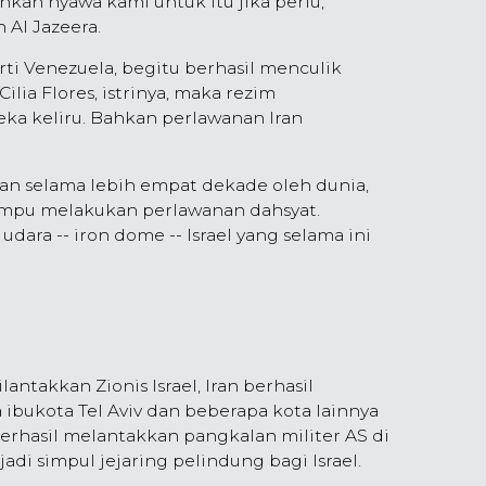
kan nyawa kami untuk itu jika perlu,"
Al Jazeera.
i Venezuela, begitu berhasil menculik
lia Flores, istrinya, maka rezim
eka keliru. Bahkan perlawanan Iran
an selama lebih empat dekade oleh dunia,
mpu melakukan perlawanan dahsyat.
ara -- iron dome -- Israel yang selama ini
antakkan Zionis Israel, Iran berhasil
bukota Tel Aviv dan beberapa kota lainnya
a berhasil melantakkan pangkalan militer AS di
adi simpul jejaring pelindung bagi Israel.