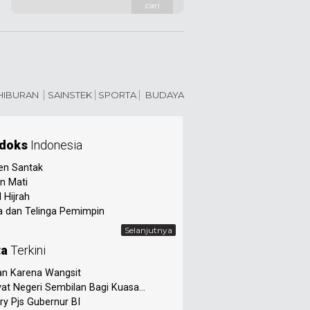
cari
 HIBURAN
SAINSTEK
SPORTA
BUDAYA
doks
Indonesia
en Santak
n Mati
 Hijrah
 dan Telinga Pemimpin
Selanjutnya
ta
Terkini
an Karena Wangsit
at Negeri Sembilan Bagi Kuasa...
ry Pjs Gubernur BI