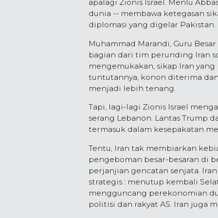
apalagi Zionis Israel. Menlu Abb
dunia -- membawa ketegasan sikap
diplomasi yang digelar Pakistan.
Muhammad Marandi, Guru Besar d
bagian dari tim perunding Iran so
mengemukakan, sikap Iran yang m
tuntutannya, konon diterima dan
menjadi lebih tenang.
Tapi, lagi-lagi Zionis Israel men
serang Lebanon. Lantas Trump da
termasuk dalam kesepakatan men
Tentu, Iran tak membiarkan kebi
pengeboman besar-besaran di b
perjanjian gencatan senjata. I
strategis : menutup kembali Sel
mengguncang perekonomian dun
politisi dan rakyat AS. Iran juga 