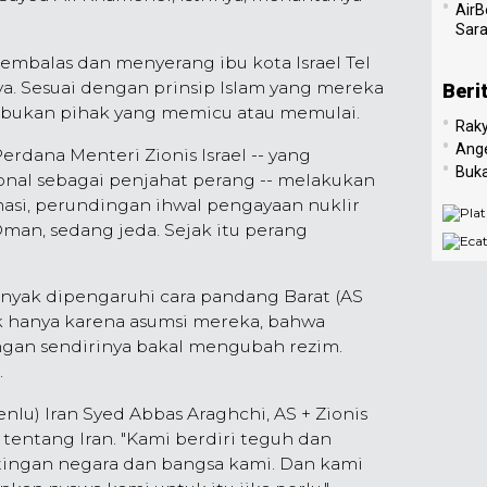
•
AirB
Sar
membalas dan menyerang ibu kota Israel Tel
nnya. Sesuai dengan prinsip Islam yang mereka
Beri
an bukan pihak yang memicu atau memulai.
•
Raky
•
Ang
rdana Menteri Zionis Israel -- yang
•
Buk
nal sebagai penjahat perang -- melakukan
masi, perundingan ihwal pengayaan nuklir
Oman, sedang jeda. Sejak itu perang
banyak dipengaruhi cara pandang Barat (AS
ak hanya karena asumsi mereka, bahwa
gan sendirinya bakal mengubah rezim.
.
lu) Iran Syed Abbas Araghchi, AS + Zionis
r tentang Iran. "Kami berdiri teguh dan
tingan negara dan bangsa kami. Dan kami