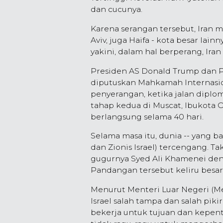
dan cucunya.
Karena serangan tersebut, Iran 
Aviv, juga Haifa - kota besar lai
yakini, dalam hal berperang, Ir
Presiden AS Donald Trump dan Pe
diputuskan Mahkamah Internasio
penyerangan, ketika jalan diplo
tahap kedua di Muscat, Ibukota 
berlangsung selama 40 hari.
Selama masa itu, dunia -- yang 
dan Zionis Israel) tercengang. T
gugurnya Syed Ali Khamenei den
Pandangan tersebut keliru besar
Menurut Menteri Luar Negeri (Men
Israel salah tampa dan salah piki
bekerja untuk tujuan dan kepen