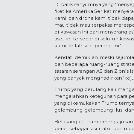
Di balik senyumnya yang 'menyej
"Ketika Amerika Serikat menyera
kami, dan drone kami tidak dapa
mau tidak mau terpaksa meresp
di kawasan ini dan menyerang aset
aset ini tersebar di seluruh kaw
kami. Inilah sifat perang ini."
Kendati demikian, meski sejuml
dan beberapa ruang-ruang strate
sasaran serangan AS dan Zionis 
yang banyak menghadirkan 'kejut
Trump yang berulang kali meng
mengalahkan keteguhan para pe
yang dikemukakan Trump ternyat
gelembung-gelembung ilusi dan 
Belakangan, Trump mengajukan u
peran sebagai fasilitator dan med