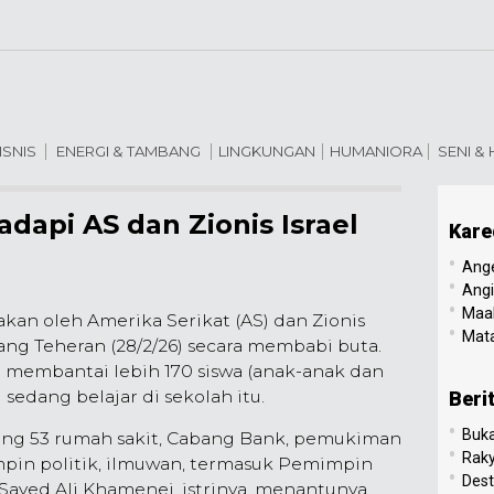
ISNIS
ENERGI & TAMBANG
LINGKUNGAN
HUMANIORA
SENI &
dapi AS dan Zionis Israel
Kare
•
Ang
•
Angi
•
Maal
an oleh Amerika Serikat (AS) dan Zionis
•
Mata
ang Teheran (28/2/26) secara membabi buta.
 membantai lebih 170 siswa (anak-anak dan
edang belajar di sekolah itu.
Beri
•
Buk
rang 53 rumah sakit, Cabang Bank, pemukiman
•
Raky
mpin politik, ilmuwan, termasuk Pemimpin
•
Dest
h Sayed Ali Khamenei, istrinya, menantunya