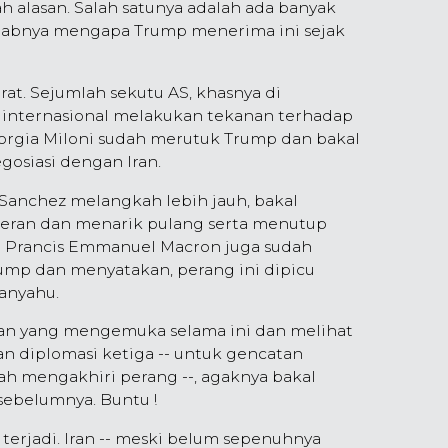
ah alasan. Salah satunya adalah ada banyak
sebabnya mengapa Trump menerima ini sejak
rat. Sejumlah sekutu AS, khasnya di
 internasional melakukan tekanan terhadap
iorgia Miloni sudah merutuk Trump dan bakal
osiasi dengan Iran.
Sanchez melangkah lebih jauh, bakal
eran dan menarik pulang serta menutup
en Prancis Emmanuel Macron juga sudah
mp dan menyatakan, perang ini dipicu
anyahu.
an yang mengemuka selama ini dan melihat
lan diplomasi ketiga -- untuk gencatan
ah mengakhiri perang --, agaknya bakal
sebelumnya. Buntu !
 terjadi. Iran -- meski belum sepenuhnya