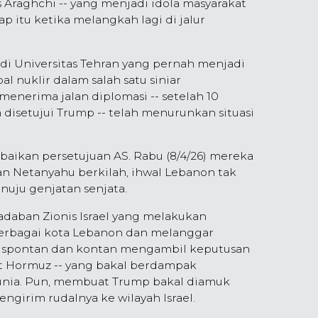
as Araghchi -- yang menjadi idola masyarakat
 itu ketika melangkah lagi di jalur
i Universitas Tehran yang pernah menjadi
al nuklir dalam salah satu siniar
enerima jalan diplomasi -- setelah 10
 disetujui Trump -- telah menurunkan situasi
gabaikan persetujuan AS. Rabu (8/4/26) mereka
n Netanyahu berkilah, ihwal Lebanon tak
uju genjatan senjata.
adaban Zionis Israel yang melakukan
erbagai kota Lebanon dan melanggar
ran spontan dan kontan mengambil keputusan
at Hormuz -- yang bakal berdampak
ia. Pun, membuat Trump bakal diamuk
mengirim rudalnya ke wilayah Israel.