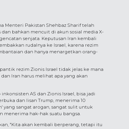
Menteri Pakistan Shehbaz Sharif telah
dan bahkan mencuit di akun sosial media X-
 gencatan senjata. Keputusan Iran kembali
bakkan rudalnya ke Israel, karena rezim
pembantaian dan hanya menargetkan orang-
ipantik rezim Zionis Israel tidak jelas ke mana
 dan Iran harus melihat apa yang akan
nkonsisten AS dan Zionis Israel, bisa jadi
erbuka dan lisan Trump, menerima 10
n' yang sangat arogan, sangat sulit untuk
 menerima hak-hak suatu bangsa.
an, "Kita akan kembali berperang, tetapi itu