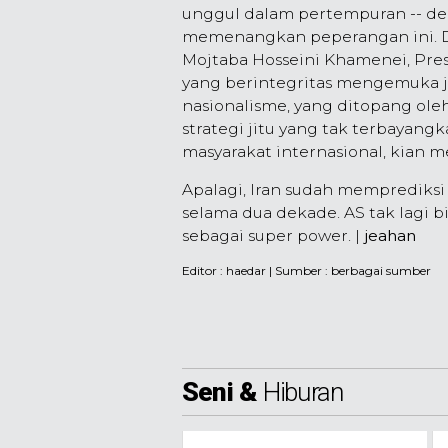
unggul dalam pertempuran -- den
memenangkan peperangan ini. D
Mojtaba Hosseini Khamenei, Pre
yang berintegritas mengemuka je
nasionalisme, yang ditopang oleh
strategi jitu yang tak terbayang
masyarakat internasional, kian 
Apalagi, Iran sudah memprediks
selama dua dekade. AS tak lagi 
sebagai super power. |
jeahan
Editor :
haedar
| Sumber : berbagai sumber
Seni &
Hiburan