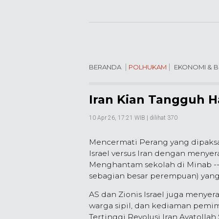
BERANDA
POLHUKAM
EKONOMI & B
Iran Kian Tangguh Ha
10 Apr 26, 17:21 WIB
| dilihat 370
Mencermati Perang yang dipaksak
Israel versus Iran dengan menyer
Menghantam sekolah di Minab --
sebagian besar perempuan) yang s
AS dan Zionis Israel juga menye
warga sipil, dan kediaman pemi
Tertinggi Revolusi Iran Ayatolla