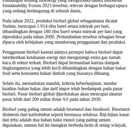
Pandangan tentang bioenergi yang mengemuka dalam Indonesia
Sustainability Forum 2023 tersebut, relevan dengan berbagai upaya
yang sedang berlangsung di seluruh dunia.
Pada tahun 2022, produksi biofuel global sebagaimana dicatat
Statista, mencapai 1.914 ribu barel setara minyak per hari,
dibandingkan dengan 180 ribu barel setara minyak per hari yang
diproduksi pada tahun 2000. Pertumbuhan tersebut sebagian besar
dipacu oleh kebijakan yang mendorong penggunaan dan produksi.
Penggunaan biofuel karena adanya persepsi bahwa biofuel dapat
memberikan ketahanan energi dan mengurangi emisi gas rumah
kaca di sektor terkait. Biofuel dapat bermanfaat karena dampak
lingkungannya yang lebih kecil dibandingkan dengan bahan bakar
fosil serta konsumsi bahan limbah yang biasanya dibuang.
Selain itu, memadukan mandat, kriteria keberlanjutan, standar
kualitas bahan bakar, dan tarif impor telah berdampak pada pasar
biofuel. Pasar biofuel global diperkirakan akan mencapai ukuran
pasar lebih dari 200 miliar dolar AS pada tahun 2030.
Biofuel yang paling umum adalah bioetanol dan biodiesel. Bioetanol
disintesis dari karbohidrat seperti biomassa selulosa. Biji-bijian kasar
dan tebu adalah dua bahan baku etanol yang paling umum
digunakan, namun hal ini mungkin berbeda-beda di setiap wilayah.