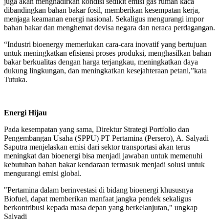
juga akan menghadirkan kondisi sedikit emisi gas rumah kaca
dibandingkan bahan bakar fosil, memberikan kesempatan kerja,
menjaga keamanan energi nasional. Sekaligus mengurangi impor
bahan bakar dan menghemat devisa negara dan neraca perdagangan.
“Industri bioenergy memerlukan cara-cara inovatif yang bertujuan
untuk meningkatkan efisiensi proses produksi, menghasilkan bahan
bakar berkualitas dengan harga terjangkau, meningkatkan daya
dukung lingkungan, dan meningkatkan kesejahteraan petani,”kata
Tutuka.
Energi Hijau
Pada kesempatan yang sama, Direktur Strategi Portfolio dan
Pengembangan Usaha (SPPU) PT Pertamina (Persero), A. Salyadi
Saputra menjelaskan emisi dari sektor transportasi akan terus
meningkat dan bioenergi bisa menjadi jawaban untuk memenuhi
kebutuhan bahan bakar kendaraan termasuk menjadi solusi untuk
mengurangi emisi global.
"Pertamina dalam berinvestasi di bidang bioenergi khususnya
Biofuel, dapat memberikan manfaat jangka pendek sekaligus
berkontribusi kepada masa depan yang berkelanjutan," ungkap
Salyadi