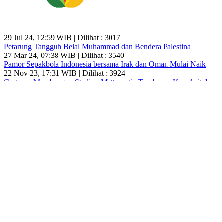
29 Jul 24, 12:59 WIB | Dilihat : 3017
Petarung Tangguh Belal Muhammad dan Bendera Palestina
27 Mar 24, 07:38 WIB | Dilihat : 3540
Pamor Sepakbola Indonesia bersama Irak dan Oman Mulai Naik
22 Nov 23, 17:31 WIB | Dilihat : 3924
Gagasan Membangun Stadion Mattoangin Terobosan Kongkrit dan
Spesifik
10 Okt 23, 10:22 WIB | Dilihat : 4329
Pertamina EcoRun 2023 Akan Digelar Ujung November di Istora
Senayan
Selanjutnya
BERANDA
POLHUKAM
EKONOMI & BISNIS
ENERGI & TAMBANG
LINGKUNGAN
HUMANIORA
SENI & HIBURAN
SAINSTEK
SPORTA