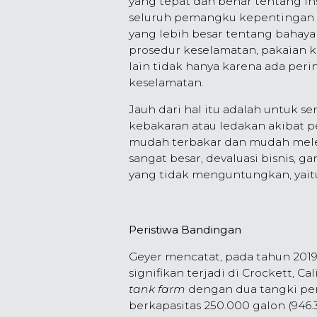
yang tepat dan benar tentang ins
seluruh pemangku kepentingan
yang lebih besar tentang bahaya
prosedur keselamatan, pakaian k
lain tidak hanya karena ada pe
keselamatan.
Jauh dari hal itu adalah untuk s
kebakaran atau ledakan akibat 
mudah terbakar dan mudah mele
sangat besar, devaluasi bisnis, 
yang tidak menguntungkan, yait
Peristiwa Bandingan
Geyer mencatat, pada tahun 201
signifikan terjadi di Crockett, C
tank farm
dengan dua tangki pe
berkapasitas 250.000 galon (946.3