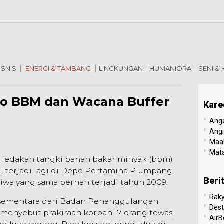
ISNIS
ENERGI & TAMBANG
LINGKUNGAN
HUMANIORA
SENI &
o BBM dan Wacana Buffer
Kare
•
Ang
•
Angi
•
Maal
•
Mata
 ledakan tangki bahan bakar minyak (bbm)
3), terjadi lagi di Depo Pertamina Plumpang,
Beri
tiwa yang sama pernah terjadi tahun 2009.
•
Raky
 sementara dari Badan Penanggulangan
•
Dest
menyebut prakiraan korban 17 orang tewas,
•
AirB