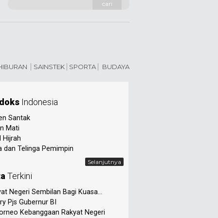
cari
 HIBURAN
SAINSTEK
SPORTA
BUDAYA
doks
Indonesia
en Santak
n Mati
 Hijrah
 dan Telinga Pemimpin
Selanjutnya
ta
Terkini
at Negeri Sembilan Bagi Kuasa...
ry Pjs Gubernur BI
orneo Kebanggaan Rakyat Negeri