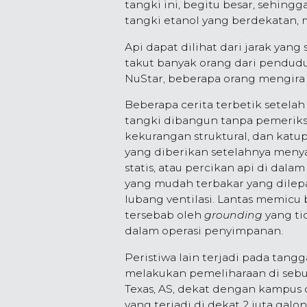
tangki ini, begitu besar, sehing
tangki etanol yang berdekatan,
Api dapat dilihat dari jarak yan
takut banyak orang dari penduduk
NuStar, beberapa orang mengira 
Beberapa cerita terbetik setelah
tangki dibangun tanpa pemeriksaa
kekurangan struktural, dan katu
yang diberikan setelahnya meny
statis, atau percikan api di dal
yang mudah terbakar yang dilepa
lubang ventilasi. Lantas memicu 
tersebab oleh
grounding
yang ti
dalam operasi penyimpanan.
Peristiwa lain terjadi pada tangg
melakukan pemeliharaan di seb
Texas, AS, dekat dengan kampus 
yang terjadi di dekat 2 juta ga