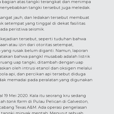
ga bagian atas tangki terangkat dan menimpa
 menyebabkan tangki tersebut juga meledak.
g sangat jauh, dan ledakan tersebut membuat
 setempat yang tinggal di dekat fasilitas
ada peristiwa seismik.
 kejadian tersebut, seperti tuduhan bahwa
n atau izin dari otoritas setempat,
p yang rusak belum diganti. Namun, laporan
atakan bahwa pangkl musabab adalah listrik
am ruang uap tangki, ditambah dengan uap
skan oleh intrusi etanol dan oksigen melalui
bola api, dan percikan api tersebut diduga
dak memadai pada peralatan yang digunakan
al 19 Mei 2020. Kala itu seorang kru sedang
uah
tank farm
di Pulau Pelican di Galveston,
cabang Texas A&M. Ada operasi pengelasan
lon tangki minyak mentah. Menurut sebuah