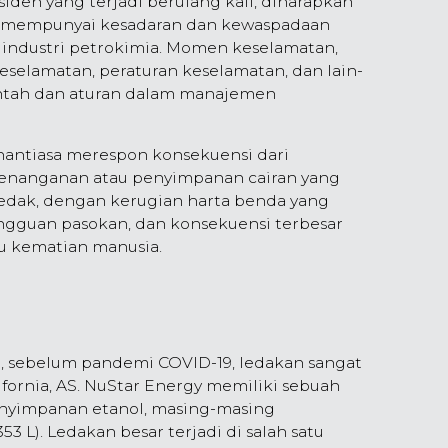
iden yang terjadi berulang kali, diharapkan
 mempunyai kesadaran dan kewaspadaan
 industri petrokimia. Momen keselamatan,
eselamatan, peraturan keselamatan, dan lain-
rintah dan aturan dalam manajemen
enantiasa merespon konsekuensi dari
penanganan atau penyimpanan cairan yang
dak, dengan kerugian harta benda yang
gangguan pasokan, dan konsekuensi terbesar
u kematian manusia.
9, sebelum pandemi COVID-19, ledakan sangat
alifornia, AS. NuStar Energy memiliki sebuah
nyimpanan etanol, masing-masing
53 L). Ledakan besar terjadi di salah satu