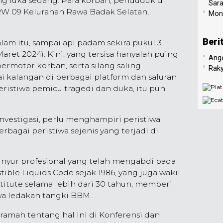
ng luka sedang. Para korban, penduduk di
Sar
•
RW 09 Kelurahan Rawa Badak Selatan,
Mone
Beri
m itu, sampai api padam sekira pukul 3
aret 2024). Kini, yang tersisa hanyalah puing
•
Ang
ermotor korban, serta silang saling
•
Raky
 kalangan di berbagai platform dan saluran
ristiwa pemicu tragedi dan duka, itu pun
nvestigasi, perlu menghampiri peristiwa
bagai peristiwa sejenis yang terjadi di
inyur profesional yang telah mengabdi pada
le Liquids Code sejak 1986, yang juga wakil
stitute selama lebih dari 30 tahun, memberi
wa ledakan tangki BBM.
ramah tentang hal ini di Konferensi dan