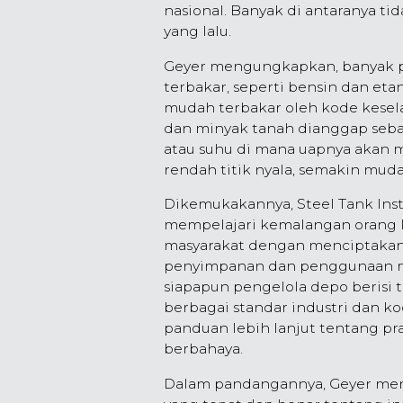
nasional. Banyak di antaranya ti
yang lalu.
Geyer mengungkapkan, banyak p
terbakar, seperti bensin dan etan
mudah terbakar oleh kode kesel
dan minyak tanah dianggap sebag
atau suhu di mana uapnya akan 
rendah titik nyala, semakin mud
Dikemukakannya, Steel Tank Insti
mempelajari kemalangan orang l
masyarakat dengan menciptakan 
penyimpanan dan penggunaan mi
siapapun pengelola depo berisi
berbagai standar industri dan k
panduan lebih lanjut tentang pr
berbahaya.
Dalam pandangannya, Geyer men