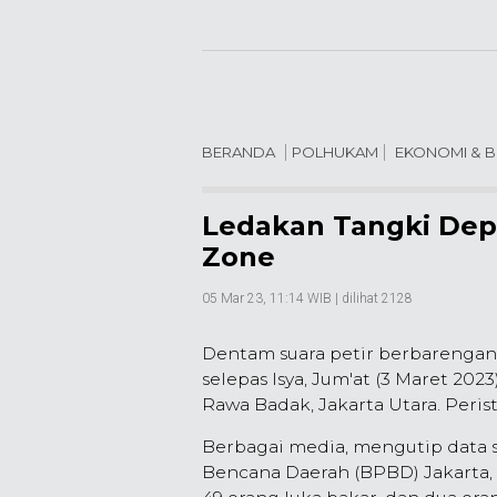
BERANDA
POLHUKAM
EKONOMI & B
Ledakan Tangki Dep
Zone
05 Mar 23, 11:14 WIB
| dilihat 2128
Dentam suara petir berbarengan
selepas Isya, Jum'at (3 Maret 202
Rawa Badak, Jakarta Utara. Peris
Berbagai media, mengutip data
Bencana Daerah (BPBD) Jakarta, 