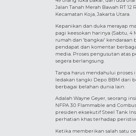
49 orang luka bakar, dan dua ora
Jalan Tanah Merah Bawah RT 12 
Kecamatan Koja, Jakarta Utara.
Kepanikan dan duka merayap mala
pagi keesokan harinya (Sabtu, 4 M
rumah dan 'bangkai' kendaraan b
pendapat dan komentar berbagai
media. Proses pengusutan atas pe
segera berlangsung.
Tanpa harus mendahului proses i
ledakan tangki Depo BBM dari ber
berbagai belahan dunia lain.
Adalah Wayne Geyer, seorang ins
NFPA 30 Flammable and Combustib
presiden eksekutif Steel Tank In
perhatian khas terhadap peristi
Ketika memberikan salah satu ce