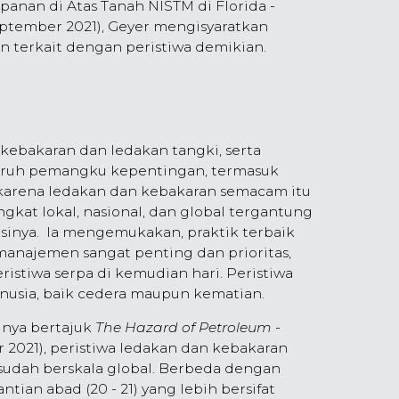
nan di Atas Tanah NISTM di Florida -
September 2021), Geyer mengisyaratkan
 terkait dengan peristiwa demikian.
kebakaran dan ledakan tangki, serta
uruh pemangku kepentingan, termasuk
 karena ledakan dan kebakaran semacam itu
ngkat lokal, nasional, dan global tergantung
sinya. Ia mengemukakan, praktik terbaik
manajemen sangat penting dan prioritas,
istiwa serpa di kemudian hari. Peristiwa
usia, baik cedera maupun kematian.
lnya bertajuk
The Hazard of Petroleum
-
 2021), peristiwa ledakan dan kebakaran
udah berskala global. Berbeda dengan
ntian abad (20 - 21) yang lebih bersifat