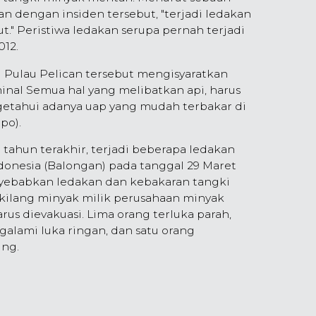
 dengan insiden tersebut, "terjadi ledakan
t." Peristiwa ledakan serupa pernah terjadi
012.
 Pulau Pelican tersebut mengisyaratkan
nal Semua hal yang melibatkan api, harus
getahui adanya uap yang mudah terbakar di
po).
tahun terakhir, terjadi beberapa ledakan
Indonesia (Balongan) pada tanggal 29 Maret
nyebabkan ledakan dan kebakaran tangki
 kilang minyak milik perusahaan minyak
rus dievakuasi. Lima orang terluka parah,
galami luka ringan, dan satu orang
ung.