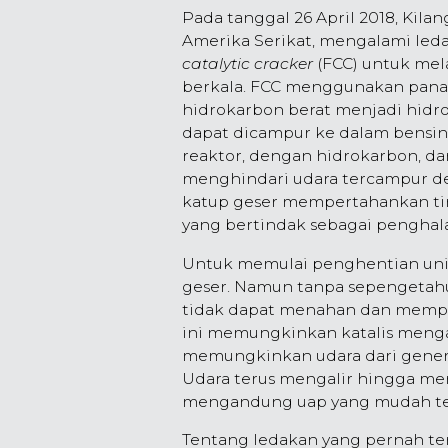
Pada tanggal 26 April 2018, Kilan
Amerika Serikat, mengalami led
catalytic cracker
(FCC) untuk me
berkala. FCC menggunakan pana
hidrokarbon berat menjadi hidro
dapat dicampur ke dalam bensin.
reaktor, dengan hidrokarbon, da
menghindari udara tercampur d
katup geser mempertahankan ting
yang bertindak sebagai penghal
Untuk memulai penghentian unit
geser. Namun tanpa sepengetahua
tidak dapat menahan dan memper
ini memungkinkan katalis mengali
memungkinkan udara dari genera
Udara terus mengalir hingga menc
mengandung uap yang mudah te
Tentang ledakan yang pernah te