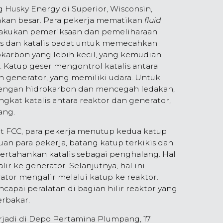
g Husky Energy di Superior, Wisconsin,
akan besar. Para pekerja mematikan
fluid
lakukan pemeriksaan dan pemeliharaan
s dan katalis padat untuk memecahkan
karbon yang lebih kecil, yang kemudian
 Katup geser mengontrol katalis antara
n generator, yang memiliki udara. Untuk
engan hidrokarbon dan mencegah ledakan,
kat katalis antara reaktor dan generator,
ang.
 FCC, para pekerja menutup kedua katup
n para pekerja, batang katup terkikis dan
tahankan katalis sebagai penghalang. Hal
r ke generator. Selanjutnya, hal ini
tor mengalir melalui katup ke reaktor.
apai peralatan di bagian hilir reaktor yang
rbakar.
rjadi di Depo Pertamina Plumpang, 17