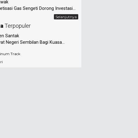
awak
tisasi Gas Sengeti Dorong Investasi...
Selanjutnya
ta
Terpopuler
en Santak
at Negeri Sembilan Bagi Kuasa...