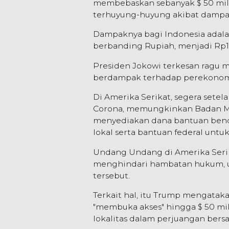
membebaskan sebanyak $ 50 mil
terhuyung-huyung akibat dampak
Dampaknya bagi Indonesia adala
berbanding Rupiah, menjadi Rp1
Presiden Jokowi terkesan ragu 
berdampak terhadap perekonom
Di Amerika Serikat, segera set
Corona, memungkinkan Badan M
menyediakan dana bantuan benc
lokal serta bantuan federal unt
Undang Undang di Amerika Seri
menghindari hambatan hukum, u
tersebut.
Terkait hal, itu Trump mengataka
"membuka akses" hingga $ 50 mili
lokalitas dalam perjuangan bersa