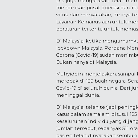
Dia juga mengatakan, telah mem
mendirikan pusat operasi dar
virus, dan menyatakan, dirinya 
Layanan Kemanusiaan untuk m
peraturan tertentu untuk memasti
Di Malaysia, ketika mengumumk
lockdown Malaysia, Perdana Men
Corona (Covid-19) sudah menimbu
Bukan hanya di Malaysia.
Muhyiddin menjelaskan, sampai k
merebak di 135 buah negara. Seram
Covid-19 di seluruh dunia. Dari j
meninggal dunia.
Di Malaysia, telah terjadi pening
kasus dalam semalam, disusul 125
keseluruhan individu yang dijang
jumlah tersebut, sebanyak 511 or
pasien telah dinyatakan sembuh.