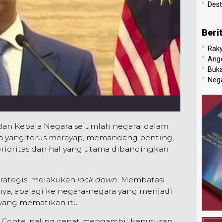
•
Dest
Beri
•
Raky
•
Ang
•
Buk
•
Nega
an Kepala Negara sejumlah negara, dalam
a yang terus merayap, memandang penting,
rioritas dan hal yang utama dibandingkan
rategis, melakukan
lock down
. Membatasi
nya, apalagi ke negara-negara yang menjadi
 yang mematikan itu.
e Conte, paling cepat mengambil keputusan