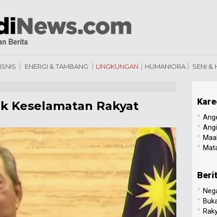
ISNIS
ENERGI & TAMBANG
LINGKUNGAN
HUMANIORA
SENI &
Kare
uk Keselamatan Rakyat
•
Ang
•
Angi
•
Maal
•
Mata
Beri
•
Nega
•
Buk
•
Raky