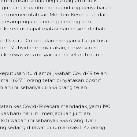
erintahkan setiap negara bagian untuk
urat guna membantu membendung penyebaran
telah memerintahkan Menteri Kesehatan dan
engesampingkan undang-undang dan
kan virus dapat diatasi dan pasien diobati.
an Darurat Corona dan mengamvil keputusan
teri Muhyidin menyatakan, bahwa virus
lkan was-was masyarakat di seluruh dunia.
eputusan itu diambil, wabah Covid-19 telah
ai 162,711 orang telah dinyatakan positif
umlah ini, sebanyak 6,443 orang telah
katan kes Covid-19 secara mendadak, yaitu 190
 kes baru hari ini, menjadikan jumlah
kiti wabah ini sebanyak 553 orang. Dari
ang sedang dirawat di rumah sakit, 42 orang