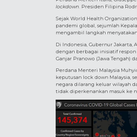
lockdown
. Presiden Filipina Rod
Sejak World Health Organizatio
pandemi global, sejumlah Kepal
mengambil langkah menyatakan 
Di Indonesia, Gubernur Jakarta,
dengan berbagai inisiatif respo
Ganjar Pranowo (Jawa Tengah) da
Perdana Menteri Malaysia Muhyid
keputusan lock down Malaysia, sep
negara dilarang keluar wilayah 
tidak diperkenankan masuk ke ne