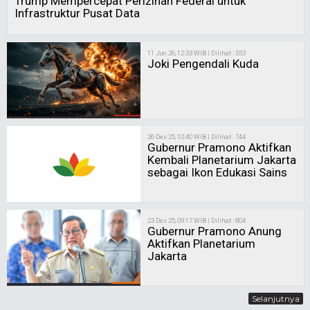
Trump Mempercepat Perizinan Federal untuk
Infrastruktur Pusat Data
11 Jun 26, 12:33 WIB | Dilihat : 553
Joki Pengendali Kuda
26 Des 25, 10:40 WIB | Dilihat : 744
Gubernur Pramono Aktifkan
Kembali Planetarium Jakarta
sebagai Ikon Edukasi Sains
23 Des 25, 09:17 WIB | Dilihat : 804
Gubernur Pramono Anung
Aktifkan Planetarium
Jakarta
Selanjutnya