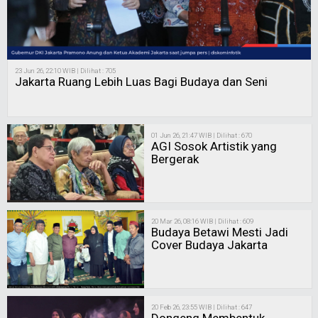
23 Jun 26, 22:10 WIB | Dilihat : 705
Jakarta Ruang Lebih Luas Bagi Budaya dan Seni
01 Jun 26, 21:47 WIB | Dilihat : 670
AGI Sosok Artistik yang
Bergerak
20 Mar 26, 08:16 WIB | Dilihat : 609
Budaya Betawi Mesti Jadi
Cover Budaya Jakarta
20 Feb 26, 23:55 WIB | Dilihat : 647