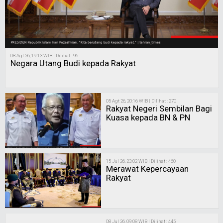
08 Agt 26, 19:13 WIB | Dilihat : 96
Negara Utang Budi kepada Rakyat
05 Agt 26, 20:16 WIB | Dilihat : 270
Rakyat Negeri Sembilan Bagi
Kuasa kepada BN & PN
15 Jul 26, 23:02 WIB | Dilihat : 460
Merawat Kepercayaan
Rakyat
08 Jul 26, 09:08 WIB | Dilihat : 445