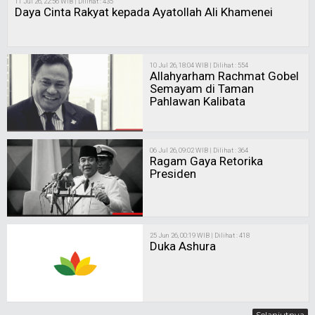
11 Jul 26, 22:56 WIB | Dilihat : 435
Daya Cinta Rakyat kepada Ayatollah Ali Khamenei
10 Jul 26, 18:04 WIB | Dilihat : 554
Allahyarham Rachmat Gobel
Semayam di Taman
Pahlawan Kalibata
06 Jul 26, 09:02 WIB | Dilihat : 364
Ragam Gaya Retorika
Presiden
25 Jun 26, 00:19 WIB | Dilihat : 418
Duka Ashura
Selanjutnya