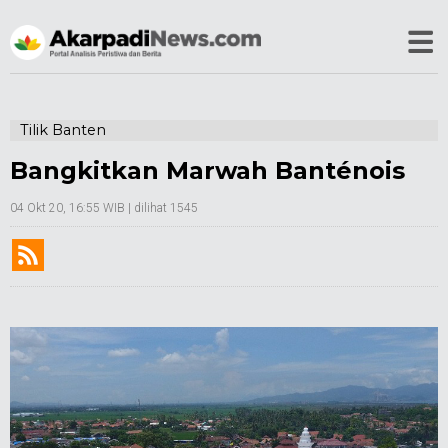
Tilik Banten
Bangkitkan Marwah Banténois
04 Okt 20, 16:55 WIB
| dilihat 1545