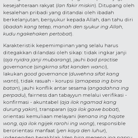
kesejahteraan rakyat (
lan fakir miskin
). Ditupang oleh
kesalehan pribadi yang ditandai oleh ibadah
berkelanjutan, bersyukur kepada Allah, dan tahu diri
(
ibadah kang tetep, manah den syukur ing Allah,
kudu ngakehaken pertobat
).
Karakteristik kepemimpinan yang selalu harus
ditegakkan dilandasi oleh sikap: tidak ingkar janji
(
aja nyidra janji mubarang
), jauhi
bad practise
governance
(
singkirna sifat kanden wanci
),
lakukan
good governance
(
duwehna sifat kang
wanti
), tidak rasuah - korupsi (
amapesa ing bina
batan
), jauhi konflik antar sesama (
angadahna ing
perpadu
), fairness dan tabayyun melalui verifikasi -
konfirmasi - akuntabel (
aja ilok ngamad kang
durung yakin
), transparan (
aja ilok gawe bobat
),
orientasi kemuliaan melayani (
kenana ing hajate
wong, aja ilok ngijek rarohi ing wong
), responsible
berorientasi manfaat (
yen kaya den luhur
),
independen berakhlak (
den bisa megeng ing napsu,