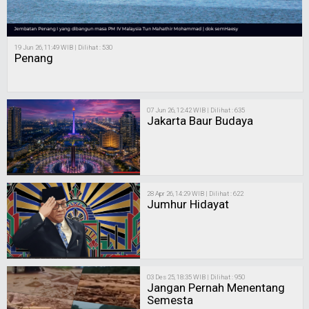
19 Jun 26, 11:49 WIB | Dilihat : 530
Penang
07 Jun 26, 12:42 WIB | Dilihat : 635
Jakarta Baur Budaya
28 Apr 26, 14:29 WIB | Dilihat : 622
Jumhur Hidayat
03 Des 25, 18:35 WIB | Dilihat : 950
Jangan Pernah Menentang
Semesta