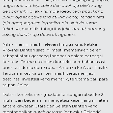
angasana diri, tepi saliro den adol, aja akeh kang
den pamrih
), bijak - humble (
gegunem sipat kang
pinuji, aja ilok gawe lara ati ing wong
), rendah hati
(
aja ngagungaken ing salira, aja ujub ria suma
takabur
), memiliki integritas (
ake lara ati, namung
saking duriat - aja duwe ati ngunek
).
Nilai-nilai ini masih relevan hingga kini, ketika
Provinsi Banten saat ini mesti memainkan peran
sebagai pintu gerbang Indonesia dalam berbagai
konteks. Termasuk dalam konteks perubahan asasi
orientasi dunia dari Eropa - Amerika ke Asia - Pasifik.
Terutama, ketika Banten masih terus menjadi
destinasi investasi yang menarik, terutama dari para
taipan China.
Dalam konteks menghadapi tantangan abad ke 21,
mulai dari bagaimana mengatasi kesenjangan laten
antara kawasan Utara dan Selatan Banten yang
meninggalkan
dutch desease
(penyakit Belanda)