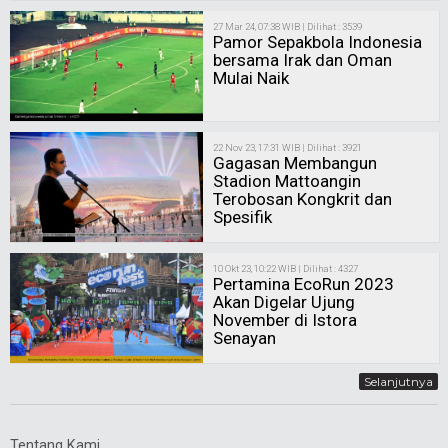
27 Mar 24, 07:38 WIB | Dilihat : 3539
Pamor Sepakbola Indonesia
bersama Irak dan Oman
Mulai Naik
22 Nov 23, 17:31 WIB | Dilihat : 3921
Gagasan Membangun
Stadion Mattoangin
Terobosan Kongkrit dan
Spesifik
10 Okt 23, 10:22 WIB | Dilihat : 4327
Pertamina EcoRun 2023
Akan Digelar Ujung
November di Istora
Senayan
Selanjutnya
Tentang Kami