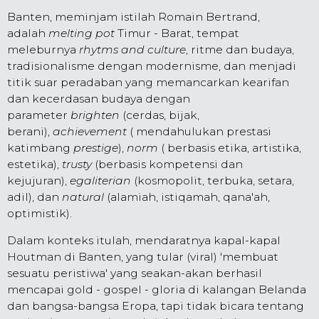
Banten, meminjam istilah Romain Bertrand,
adalah
melting pot
Timur - Barat, tempat
meleburnya
rhytms and culture
, ritme dan budaya,
tradisionalisme dengan modernisme, dan menjadi
titik suar peradaban yang memancarkan kearifan
dan kecerdasan budaya dengan
parameter
brighten
(cerdas, bijak,
berani),
achievement
( mendahulukan prestasi
katimbang
prestige
),
norm
( berbasis etika, artistika,
estetika),
trusty
(berbasis kompetensi dan
kejujuran),
egaliterian
(kosmopolit, terbuka, setara,
adil), dan
natural
(alamiah, istiqamah, qana'ah,
optimistik).
Dalam konteks itulah, mendaratnya kapal-kapal
Houtman di Banten, yang tular (viral) 'membuat
sesuatu peristiwa' yang seakan-akan berhasil
mencapai gold - gospel - gloria di kalangan Belanda
dan bangsa-bangsa Eropa, tapi tidak bicara tentang