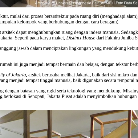
ktur, mulai dari proses berarsitektur pada ruang diri (menghadapi al
 kumpulan kelompok yang berhubungan dengan cara beragam).
t arsitek dapat menghubungkan ruang dengan indera manusia. Sedangka
karta. Seperti pada karya maket,
Distinct House
dari Fakhira Juniba S
rtanggung jawab dalam menciptakan lingkungan yang mendukung kebut
umah ini juga menjadi tempat bermain dan belajar, dengan tekstur ber
ity of Jakarta,
arsitek berusaha melihat Jakarta, baik dari sisi mikro da
 yang menjadi tempat tinggal manusia, baik digunakan secara temporal
g dengan batasan yang rigid serta teknologi yang mendukung. Misalny
g berlokasi di Senopati, Jakarta Pusat adalah menyimbolkan hubungan 