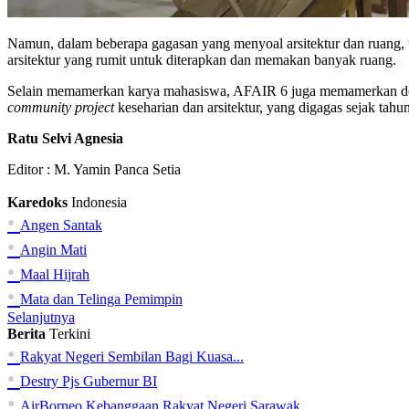
Namun, dalam beberapa gagasan yang menyoal arsitektur dan ruang, t
arsitektur yang rumit untuk diterapkan dan memakan banyak ruang.
Selain memamerkan karya mahasiswa, AFAIR 6 juga memamerkan desain
community project
keseharian dan arsitektur, yang digagas sejak tahu
Ratu Selvi Agnesia
Editor :
M. Yamin Panca Setia
Karedoks
Indonesia
•
Angen Santak
•
Angin Mati
•
Maal Hijrah
•
Mata dan Telinga Pemimpin
Selanjutnya
Berita
Terkini
•
Rakyat Negeri Sembilan Bagi Kuasa...
•
Destry Pjs Gubernur BI
•
AirBorneo Kebanggaan Rakyat Negeri Sarawak