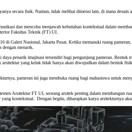
karyanya secara fisik. Namun, tidak melihat dimensi lain, di mana desa
omunikasi dan mencoba menjawab kebutuhan kontekstual dalam membangu
terior Fakultas Teknik (FT) UI.
 di Galeri Nasional, Jakarta Pusat. Ketika memasuki ruang pameran, ter
as dengan menarik.
i daya penarik imajinasi tersendiri bagi pengunjung pameran. Bentuk 
k arsitektur yang kelak tidak hanya akan diwujudkan dalam bentuk fi
itekturnya, pameran ini juga membuka ruang bagi mahasiswa untuk men
emen Arsitektur FT UI, seorang arsitek penting dalam membangun ruan
yang kontekstual. Dengan begitu, diharapkan karya arsitekturnya ak