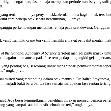
bridge mengatakan, fase remaja merupakan periode transisi yang sulit 
ut.
yang rentan timbulnya penyakit skizofernia karena bagian otak tersebu
ruhi cara bekerja otak secara keseluruhan,” ujarnya.
ganggu perkembangan mentalitas remaja pada saat dewasa. Gangguan itu
k yang memiliki orang tua yang memiliki riwayat penyakit mental, mak
 of the National Academy of Science
tersebut menjadi pintu masuk untu
bagaimana manusia pada fase remaja dapat terjangkiti gejala pertama d
yang penting bagi seseorang untuk menghindari penyakit mental sepert
ya,” ungkapnya.
ai misteri yang terkandung dalam otak manusia. Dr Raliza Stoyanova,
ni menjadi bukti baru bahwa fase remaja merupakan fase rentan terjangk
ang. Ada besar kemungkinan, penelitian ini akan menjadi pemicu pene
orang yang sampai saat ini masih sebuah misteri,” ungkapnya.