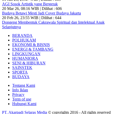
AGI Sosok Artistik yang Bergerak
20 Mar 26, 08:16 WIB | Dilihat : 606
Budaya Betawi Mesti Jadi Cover Budaya Jakarta
20 Feb 26, 23:55 WIB | Dilihat : 644
Dongeng Membentuk Cakrawala Spiritual dan Intelektual Anak
Selanjutnya
BERANDA
POLHUKAM
EKONOMI & BISNIS
ENERGI & TAMBANG
LINGKUNGAN
HUMANIORA
SENI & HIBURAN
SAINSTEK
SPORTA
BUDAYA
Tentang Kami
Info Iklan
Privacy
Term of use
Hubungi Kami
PT. Akarpadi Selaras Media
© copyrights 2016 - All rights reserved