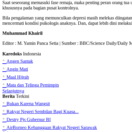
Saat seseorang memasuki fase remaja, maka penting peran orang tua 
khususnya pada bagian pusat kontrolnya.
Bila pengalaman yang memunculkan depresi masih melekas diingatanny
mencermati kondisi psikologis anaknya. Dan, dapat lebih dini melaku
Muhammad Khairil
Editor :
M. Yamin Panca Setia
| Sumber : BBC/Science Daily/Daily M
Karedoks
Indonesia
•
Angen Santak
•
Angin Mati
•
Maal Hijrah
•
Mata dan Telinga Pemimpin
Selanjutnya
Berita
Terkini
•
Bukan Karena Wangsit
•
Rakyat Negeri Sembilan Bagi Kuasa...
•
Destry Pjs Gubernur BI
•
AirBorneo Kebanggaan Rakyat Negeri Sarawak