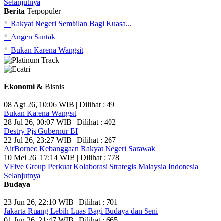
Selanjutnya
Berita
Terpopuler
•
Rakyat Negeri Sembilan Bagi Kuasa...
•
Angen Santak
•
Bukan Karena Wangsit
Ekonomi &
Bisnis
08 Agt 26, 10:06 WIB | Dilihat : 49
Bukan Karena Wangsit
28 Jul 26, 00:07 WIB | Dilihat : 402
Destry Pjs Gubernur BI
22 Jul 26, 23:27 WIB | Dilihat : 267
AirBorneo Kebanggaan Rakyat Negeri Sarawak
10 Mei 26, 17:14 WIB | Dilihat : 778
VFive Group Perkuat Kolaborasi Strategis Malaysia Indonesia
Selanjutnya
Budaya
23 Jun 26, 22:10 WIB | Dilihat : 701
Jakarta Ruang Lebih Luas Bagi Budaya dan Seni
01 Jun 26, 21:47 WIB | Dilihat : 665