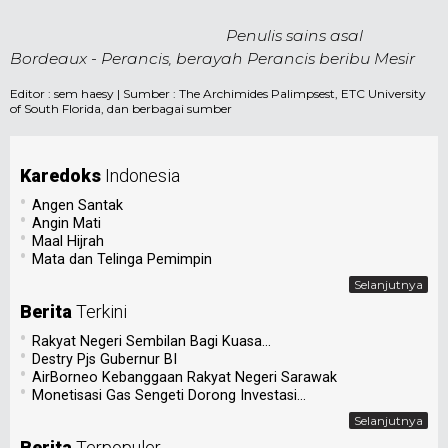
Penulis sains asal
Bordeaux - Perancis, berayah Perancis beribu Mesir
Editor :
sem haesy
| Sumber : The Archimides Palimpsest, ETC University
of South Florida, dan berbagai sumber
Karedoks
Indonesia
•
Angen Santak
•
Angin Mati
•
Maal Hijrah
•
Mata dan Telinga Pemimpin
Selanjutnya
Berita
Terkini
•
Rakyat Negeri Sembilan Bagi Kuasa...
•
Destry Pjs Gubernur BI
•
AirBorneo Kebanggaan Rakyat Negeri Sarawak
•
Monetisasi Gas Sengeti Dorong Investasi...
Selanjutnya
Berita
Terpopuler