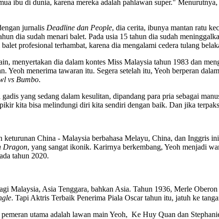
ua ibu di dunia, karena mereka adalah pahlawan super." Menurutnya, t
dengan jurnalis
Deadline dan People
, dia cerita, ibunya mantan ratu 
4 tahun dia sudah menari balet. Pada usia 15 tahun dia sudah meningg
balet profesional terhambat, karena dia mengalami cedera tulang belak
lain, menyertakan dia dalam kontes Miss Malaysia tahun 1983 dan m
han. Yeoh menerima tawaran itu. Segera setelah itu, Yeoh berperan da
wl vs Bumbo
.
ai gadis yang sedang dalam kesulitan, dipandang para pria sebagai man
ikir kita bisa melindungi diri kita sendiri dengan baik. Dan jika terpa
keturunan China - Malaysia berbahasa Melayu, China, dan Inggris in
n Dragon
, yang sangat ikonik. Karirnya berkembang, Yeoh menjadi 
ada tahun 2020.
a bagi Malaysia, Asia Tenggara, bahkan Asia. Tahun 1936, Merle Ober
ngle
. Tapi Aktris Terbaik Penerima Piala Oscar tahun itu, jatuh ke tang
gori pemeran utama adalah lawan main Yeoh, Ke Huy Quan dan Stephani