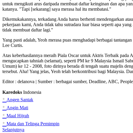
untuk mengikuti arus daripada membuat daftar keinginan dan apa yan
katanya. "Tapi [sekarang] saya merasa hal itu membatasi."
Dikemukakannya, terkadang Anda harus berhenti mendengarkan atau me
pekerjaan kami, Anda tidak tahu sutradara luar biasa seperti apa yan
tidak membuat daftar lagi."
Yang pasti adalah, Yeoh merasa puas menghadapi berbagai tantangan
Lee Curtis.
Atas keberhasilannya meraih Piala Oscar untuk Aktris Terbaik pada 
mengucapkan tahniah (selamat), seperti PM ke 9 Malaysia Ismail Sab
Umum) ke 12 - 2008, foto dirinya berada di tengah suatu majelis de
tersebut. Aha! Yang jelas, Yeoh telah berkontribusi bagi Malaysia. Da
Editor :
delanova
| Sumber : berbagai sumber, Deadline, ABC, People
Karedoks
Indonesia
•
Angen Santak
•
Angin Mati
•
Maal Hijrah
•
Mata dan Telinga Pemimpin
Selanjutnya