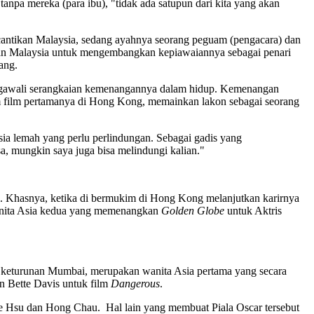
anpa mereka (para ibu), "tidak ada satupun dari kita yang akan
kecantikan Malaysia, sedang ayahnya seorang peguam (pengacara) dan
alkan Malaysia untuk mengembangkan kepiawaiannya sebagai penari
ang.
engawali serangkaian kemenangannya dalam hidup. Kemenangan
lam film pertamanya di Hong Kong, memainkan lakon sebagai seorang
usia lemah yang perlu perlindungan. Sebagai gadis yang
ksa, mungkin saya juga bisa melindungi kalian."
i. Khasnya, ketika di bermukim di Hong Kong melanjutkan karirnya
wanita Asia kedua yang memenangkan
Golden Globe
untuk Aktris
on keturunan Mumbai, merupakan wanita Asia pertama yang secara
an Bette Davis untuk film
Dangerous
.
e Hsu dan Hong Chau. Hal lain yang membuat Piala Oscar tersebut