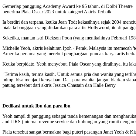
Gemerlap panggung Academy Award ke 95 tahun, di Dolbi Theatre - H
penerima Piala Oscar 2023 untuk kategori Aktris Terbaik.
Ia berdiri dan terpana, ketika Jean Todt kekasihnya sejak 2004 me
piala kebanggaan yang diidamkan para artis Hollywood, itu di pangg
Seketika, mantan istri Dickson Poon (yang menikahinya Februari 198
Michelle Yeoh, aktris kelahiran Ipoh - Perak, Malaysia itu memecah
Amerika pertama yang merebut penghargaan puncak karya artis berkali
Ketika berpidato, Yeoh menyebut, Piala Oscar yang diraihnya, itu 
"Terima kasih, terima kasih. Untuk semua pria dan wanita yang terli
mimpi bisa menjadi kenyataan. Da.. para wanita, jangan biarkan si
patung tersebut dari aktris Jessica Chastain dan Halle Berry.
Dedikasi untuk Ibu dan para ibu
Yeoh tampil di panggung sebagai tanda kemenangan dan mengharukan
audit IRS (internal revenue service dan hubungan yang rumit deng
Piala tersebut sangat bermakna bagi puteri pasangan Janet Yeoh & 