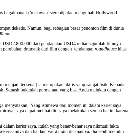
igus bagaimana ia 'melawan' stereotip dan mengubah Hollywood
ma empat dekade. Namun, bagi sebagian besar penonton film di dunia
90-an.
total USD2.800.000 dari pendapatan USD4 miliar sejumlah filmnya
n perubahan dramatik dari film dengan tendangan
roundhouse
khas
m menjadi terkenal) ia merupakan aktris yang sangat fisik. Kepada
ash. Squash bukanlah permainan yang bisa Anda mainkan dengan
uga menyatakan,"Yang istimewa dari momen ini dalam karier saya
hirnya, saya dapat melihat diri saya melakukan semua hal ini karena
i dalam karier saya, itulah yang benar-benar saya nikmati: fakta
erjaannya dan hal lain yang ingin dicapainya, dia lebih memilih