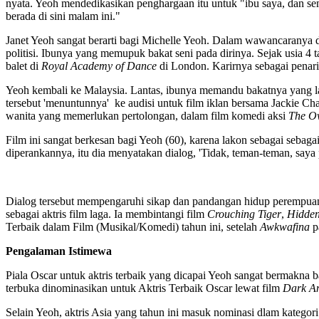
nyata. Yeoh mendedikasikan penghargaan itu untuk "ibu saya, dan sem
berada di sini malam ini."
Janet Yeoh sangat berarti bagi Michelle Yeoh. Dalam wawancaranya 
politisi. Ibunya yang memupuk bakat seni pada dirinya. Sejak usia 
balet di
Royal Academy of Dance
di London. Karirnya sebagai penari 
Yeoh kembali ke Malaysia. Lantas, ibunya memandu bakatnya yang 
tersebut 'menuntunnya' ke audisi untuk film iklan bersama Jackie C
wanita yang memerlukan pertolongan, dalam film komedi aksi
The O
Film ini sangat berkesan bagi Yeoh (60), karena lakon sebagai sebag
diperankannya, itu dia menyatakan dialog, 'Tidak, teman-teman, saya p
Dialog tersebut mempengaruhi sikap dan pandangan hidup perempuan 
sebagai aktris film laga. Ia membintangi film
Crouching Tiger
,
Hidde
Terbaik dalam Film (Musikal/Komedi) tahun ini, setelah
Awkwafina
p
Pengalaman Istimewa
Piala Oscar untuk aktris terbaik yang dicapai Yeoh sangat bermakn
terbuka dinominasikan untuk Aktris Terbaik Oscar lewat film
Dark A
Selain Yeoh, aktris Asia yang tahun ini masuk nominasi dlam kate