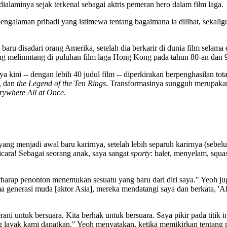
ialaminya sejak terkenal sebagai aktris pemeran hero dalam film laga.
pengalaman pribadi yang istimewa tentang bagaimana ia dilihat, sekal
di baru disadari orang Amerika, setelah dia berkarir di dunia film sela
lang melinmtang di puluhan film laga Hong Kong pada tahun 80-an dan 
a kini -- dengan lebih 40 judul film -- diperkirakan berpenghasilan 
, dan
the Legend of the Ten Rings
. Transformasinya sungguh merupaka
rywhere All at Once
.
g menjadi awal baru karirnya, setelah lebih separuh karirnya (sebelu
icara! Sebagai seorang anak, saya sangat
sporty
: balet, menyelam, squ
erharap penonton menemukan sesuatu yang baru dari diri saya." Yeoh j
a generasi muda [aktor Asia], mereka mendatangi saya dan berkata, 'Ak
ni untuk bersuara. Kita berhak untuk bersuara. Saya pikir pada titik in
ayak kami dapatkan." Yeoh menyatakan, ketika memikirkan tentang pek