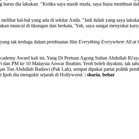
g harus dia lakukan. "Ketika saya masih muda, saya biasa membuat daf
lihat hal-hal yang ada di sekitar Anda. "Jadi itulah yang saya lakuk
g akan muncul di tikungan dan berkata, 'Yah, saya sangat menyukai kar
 yang tak terduga dalam pembuatan film
Everything Everywhere All at
Academy Award kali ini, Yang Di Pertuan Agong Sultan Abdullah Ri'aya
ri dan PM ke 10 Malaysia Anwar Ibrahim. Yeoh boleh diyakini, tak ta
ngan Tun Abdullah Badawi (Pak Lah), sempat dipakai partai politik pe
ri Ipoh dia mengukir sejarah di Hollywood. |
sharia
,
behar