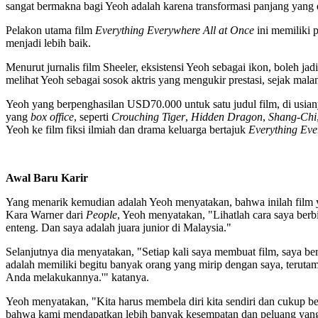
sangat bermakna bagi Yeoh adalah karena transformasi panjang yang d
Pelakon utama film
Everything Everywhere All at Once
ini memiliki 
menjadi lebih baik.
Menurut jurnalis film Sheeler, eksistensi Yeoh sebagai ikon, boleh ja
melihat Yeoh sebagai sosok aktris yang mengukir prestasi, sejak ma
Yeoh yang berpenghasilan USD70.000 untuk satu judul film, di usiany
yang
box office
, seperti
Crouching Tiger
,
Hidden Dragon
,
Shang-Chi
Yeoh ke film fiksi ilmiah dan drama keluarga bertajuk
Everything Eve
Awal Baru Karir
Yang menarik kemudian adalah Yeoh menyatakan, bahwa inilah film yan
Kara Warner dari
People
, Yeoh menyatakan, "Lihatlah cara saya berb
enteng. Dan saya adalah juara junior di Malaysia."
Selanjutnya dia menyatakan, "Setiap kali saya membuat film, saya b
adalah memiliki begitu banyak orang yang mirip dengan saya, terutam
Anda melakukannya.'" katanya.
Yeoh menyatakan, "Kita harus membela diri kita sendiri dan cukup bera
bahwa kami mendapatkan lebih banyak kesempatan dan peluang yang l