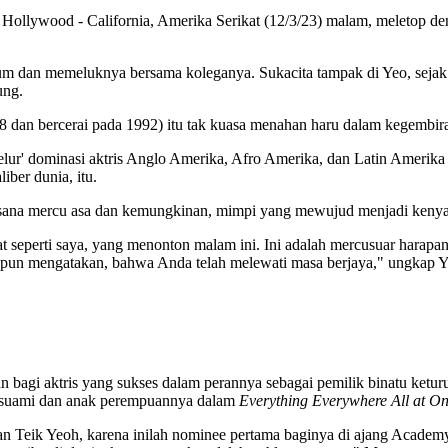
ollywood - California, Amerika Serikat (12/3/23) malam, meletop den
ncium dan memeluknya bersama koleganya. Sukacita tampak di Yeo, seja
ung.
8 dan bercerai pada 1992) itu tak kuasa menahan haru dalam kegembir
 'telur' dominasi aktris Anglo Amerika, Afro Amerika, dan Latin Amer
ber dunia, itu.
laksana mercu asa dan kemungkinan, mimpi yang mewujud menjadi kenya
hat seperti saya, yang menonton malam ini. Ini adalah mercusuar harapa
apapun mengatakan, bahwa Anda telah melewati masa berjaya," ungkap 
 bagi aktris yang sukses dalam perannya sebagai pemilik binatu ket
an suami dan anak perempuannya dalam
Everything Everywhere All at O
Kian Teik Yeoh, karena inilah nominee pertama baginya di ajang Aca