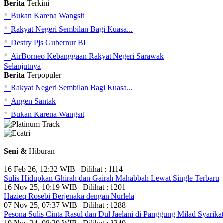
Berita
Terkini
•
Bukan Karena Wangsit
•
Rakyat Negeri Sembilan Bagi Kuasa...
•
Destry Pjs Gubernur BI
•
AirBorneo Kebanggaan Rakyat Negeri Sarawak
Selanjutnya
Berita
Terpopuler
•
Rakyat Negeri Sembilan Bagi Kuasa...
•
Angen Santak
•
Bukan Karena Wangsit
Seni &
Hiburan
16 Feb 26, 12:32 WIB | Dilihat : 1114
Sulis Hidupkan Ghirah dan Gairah Mahabbah Lewat Single Terbaru
16 Nov 25, 10:19 WIB | Dilihat : 1201
Hazieq Rosebi Berjenaka dengan Nurlela
07 Nov 25, 07:37 WIB | Dilihat : 1288
Pesona Sulis Cinta Rasul dan Dul Jaelani di Panggung Milad Syarikat
19 Nov 24, 08:29 WIB | Dilihat : 3349