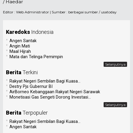
/ Haedar
Editor :
Web Administrator
| Sumber : berbagai sumber / usatoday
Karedoks
Indonesia
•
Angen Santak
•
Angin Mati
•
Maal Hijrah
•
Mata dan Telinga Pemimpin
Selanjutnya
Berita
Terkini
•
Rakyat Negeri Sembilan Bagi Kuasa...
•
Destry Pjs Gubernur BI
•
AirBorneo Kebanggaan Rakyat Negeri Sarawak
•
Monetisasi Gas Sengeti Dorong Investasi...
Selanjutnya
Berita
Terpopuler
•
Rakyat Negeri Sembilan Bagi Kuasa...
•
Angen Santak