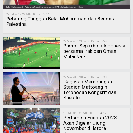
29 Jul 24, 12:59 WIB | Dilihat : 3014
Petarung Tangguh Belal Muhammad dan Bendera
Palestina
27 Mar 24, 07:38 WIB | Dilihat : 3538
Pamor Sepakbola Indonesia
bersama Irak dan Oman
Mulai Naik
22 Nov 23, 17:31 WIB | Dilihat : 3920
Gagasan Membangun
Stadion Mattoangin
Terobosan Kongkrit dan
Spesifik
10 Okt 23, 10:22 WIB | Dilihat : 4327
Pertamina EcoRun 2023
Akan Digelar Ujung
November di Istora