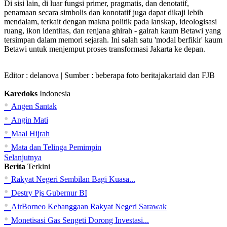
Di sisi lain, di luar fungsi primer, pragmatis, dan denotatif,
penamaan secara simbolis dan konotatif juga dapat dikaji lebih
mendalam, terkait dengan makna politik pada lanskap, ideologisasi
ruang, ikon identitas, dan renjana ghirah - gairah kaum Betawi yang
tersimpan dalam memori sejarah. Ini salah satu 'modal berfikir' kaum
Betawi untuk menjemput proses transformasi Jakarta ke depan. |
Editor :
delanova
| Sumber : beberapa foto beritajakartaid dan FJB
Karedoks
Indonesia
•
Angen Santak
•
Angin Mati
•
Maal Hijrah
•
Mata dan Telinga Pemimpin
Selanjutnya
Berita
Terkini
•
Rakyat Negeri Sembilan Bagi Kuasa...
•
Destry Pjs Gubernur BI
•
AirBorneo Kebanggaan Rakyat Negeri Sarawak
•
Monetisasi Gas Sengeti Dorong Investasi...