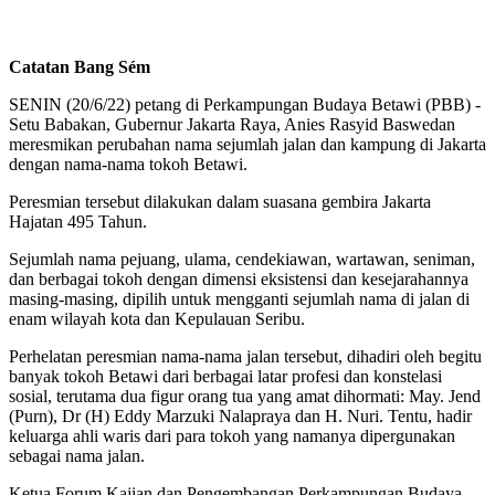
Catatan Bang Sém
SENIN (20/6/22) petang di Perkampungan Budaya Betawi (PBB) -
Setu Babakan, Gubernur Jakarta Raya, Anies Rasyid Baswedan
meresmikan perubahan nama sejumlah jalan dan kampung di Jakarta
dengan nama-nama tokoh Betawi.
Peresmian tersebut dilakukan dalam suasana gembira Jakarta
Hajatan 495 Tahun.
Sejumlah nama pejuang, ulama, cendekiawan, wartawan, seniman,
dan berbagai tokoh dengan dimensi eksistensi dan kesejarahannya
masing-masing, dipilih untuk mengganti sejumlah nama di jalan di
enam wilayah kota dan Kepulauan Seribu.
Perhelatan peresmian nama-nama jalan tersebut, dihadiri oleh begitu
banyak tokoh Betawi dari berbagai latar profesi dan konstelasi
sosial, terutama dua figur orang tua yang amat dihormati: May. Jend
(Purn), Dr (H) Eddy Marzuki Nalapraya dan H. Nuri. Tentu, hadir
keluarga ahli waris dari para tokoh yang namanya dipergunakan
sebagai nama jalan.
Ketua Forum Kajian dan Pengembangan Perkampungan Budaya