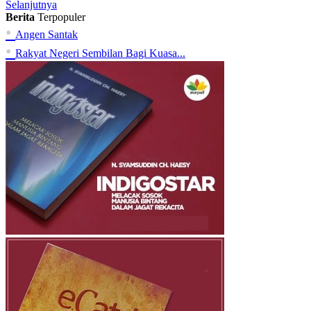
Selanjutnya
Berita
Terpopuler
•
Angen Santak
•
Rakyat Negeri Sembilan Bagi Kuasa...