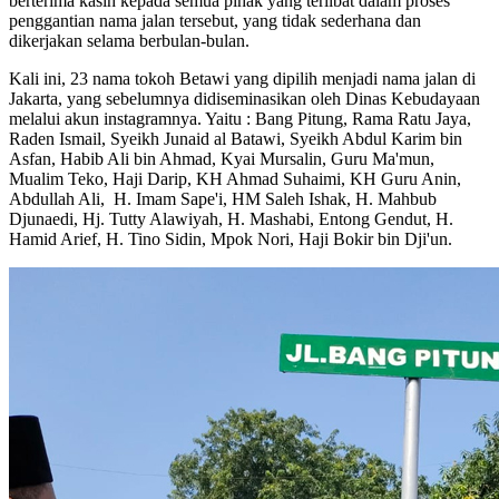
berterima kasih kepada semua pihak yang terlibat dalam proses
penggantian nama jalan tersebut, yang tidak sederhana dan
dikerjakan selama berbulan-bulan.
Kali ini, 23 nama tokoh Betawi yang dipilih menjadi nama jalan di
Jakarta, yang sebelumnya didiseminasikan oleh Dinas Kebudayaan
melalui akun instagramnya. Yaitu : Bang Pitung, Rama Ratu Jaya,
Raden Ismail, Syeikh Junaid al Batawi, Syeikh Abdul Karim bin
Asfan, Habib Ali bin Ahmad, Kyai Mursalin, Guru Ma'mun,
Mualim Teko, Haji Darip, KH Ahmad Suhaimi, KH Guru Anin,
Abdullah Ali, H. Imam Sape'i, HM Saleh Ishak, H. Mahbub
Djunaedi, Hj. Tutty Alawiyah, H. Mashabi, Entong Gendut, H.
Hamid Arief, H. Tino Sidin, Mpok Nori, Haji Bokir bin Dji'un.