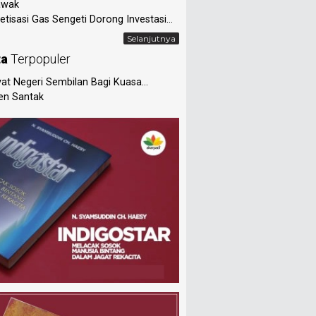
awak
tisasi Gas Sengeti Dorong Investasi...
Selanjutnya
ta
Terpopuler
at Negeri Sembilan Bagi Kuasa...
en Santak