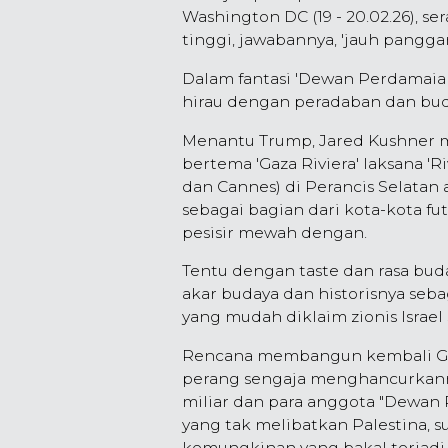
Washington DC (19 - 20.02.26), s
tinggi, jawabannya, 'jauh panggan
Dalam fantasi 'Dewan Perdamai
hirau dengan peradaban dan bu
Menantu Trump, Jared Kushner m
bertema 'Gaza Riviera' laksana 'R
dan Cannes) di Perancis Selatan
sebagai bagian dari kota-kota fu
pesisir mewah dengan.
Tentu dengan taste dan rasa bud
akar budaya dan historisnya seba
yang mudah diklaim zionis Israel 
Rencana membangun kembali Gaz
perang sengaja menghancurkanny
miliar dan para anggota "Dewan 
yang tak melibatkan Palestina, s
kemungkinan yang bakal terjadi.