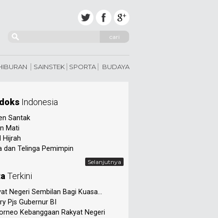
cari
 HIBURAN
SAINSTEK
SPORTA
BUDAYA
doks
Indonesia
en Santak
n Mati
 Hijrah
 dan Telinga Pemimpin
Selanjutnya
ta
Terkini
at Negeri Sembilan Bagi Kuasa...
ry Pjs Gubernur BI
orneo Kebanggaan Rakyat Negeri