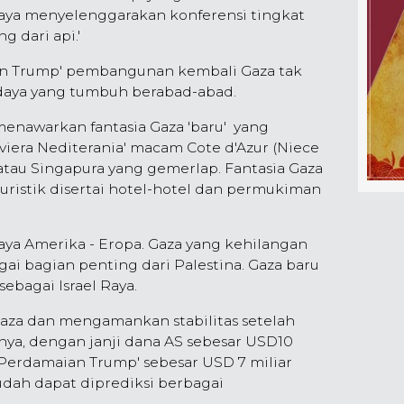
eraya menyelenggarakan konferensi tingkat
g dari api.'
an Trump' pembangunan kembali Gaza tak
daya yang tumbuh berabad-abad.
enawarkan fantasia Gaza 'baru' yang
iviera Nediterania' macam Cote d'Azur (Niece
 atau Singapura yang gemerlap. Fantasia Gaza
turistik disertai hotel-hotel dan permukiman
aya Amerika - Eropa. Gaza yang kehilangan
gai bagian penting dari Palestina. Gaza baru
sebagai Israel Raya.
a dan mengamankan stabilitas setelah
a, dengan janji dana AS sebesar USD10
Perdamaian Trump' sebesar USD 7 miliar
udah dapat diprediksi berbagai