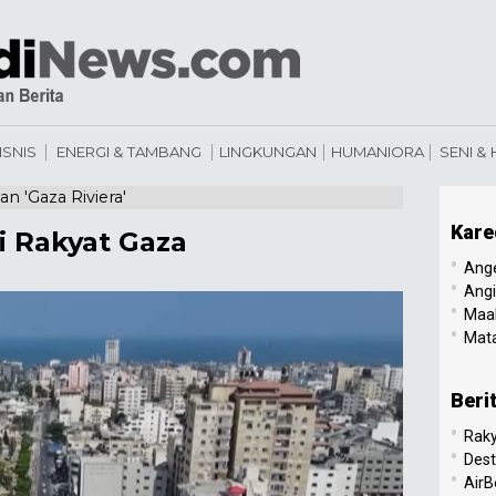
ISNIS
ENERGI & TAMBANG
LINGKUNGAN
HUMANIORA
SENI &
 'Gaza Riviera'
Kare
i Rakyat Gaza
•
Ang
•
Angi
•
Maal
•
Mata
Beri
•
Raky
•
Dest
•
AirB