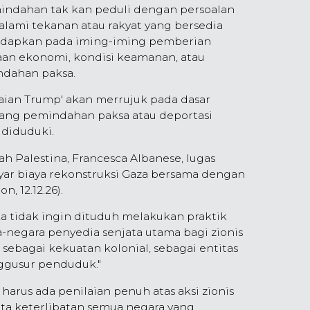
indahan tak kan peduli dengan persoalan
lami tekanan atau rakyat yang bersedia
hadapkan pada iming-iming pemberian
saan ekonomi, kondisi keamanan, atau
indahan paksa.
ian Trump' akan merrujuk pada dasar
rang pemindahan paksa atau deportasi
 diduduki.
h Palestina, Francesca Albanese, lugas
yar biaya rekonstruksi Gaza bersama dengan
 12.12.26).
ka tidak ingin dituduh melakukan praktik
ra-negara penyedia senjata utama bagi zionis
 sebagai kekuatan kolonial, sebagai entitas
ggusur penduduk."
arus ada penilaian penuh atas aksi zionis
erta keterlibatan semua negara yang