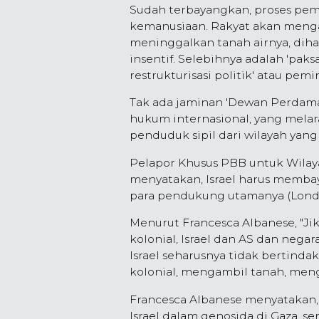
Sudah terbayangkan, proses pem
kemanusiaan. Rakyat akan menga
meninggalkan tanah airnya, di
insentif. Selebihnya adalah 'pak
restrukturisasi politik' atau pem
Tak ada jaminan 'Dewan Perdama
hukum internasional, yang mela
penduduk sipil dari wilayah yang
Pelapor Khusus PBB untuk Wilaya
menyatakan, Israel harus memba
para pendukung utamanya (London,
Menurut Francesca Albanese, "Ji
kolonial, Israel dan AS dan nega
Israel seharusnya tidak bertindak
kolonial, mengambil tanah, men
Francesca Albanese menyatakan, h
Israel dalam genosida di Gaza, s