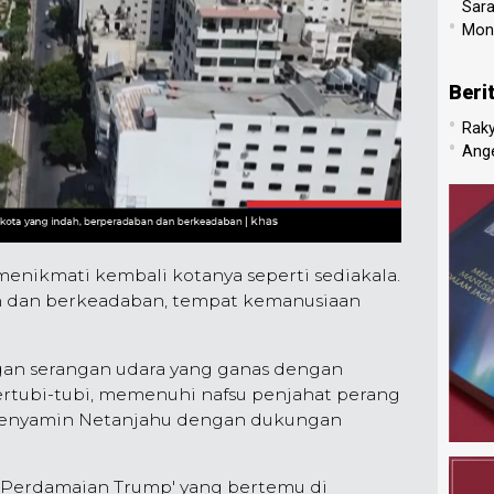
Sar
•
Mone
Beri
•
Raky
•
Ang
menikmati kembali kotanya seperti sediakala.
 dan berkeadaban, tempat kemanusiaan
gan serangan udara yang ganas dengan
ertubi-tubi, memenuhi nafsu penjahat perang
l, Benyamin Netanjahu dengan dukungan
 Perdamaian Trump' yang bertemu di